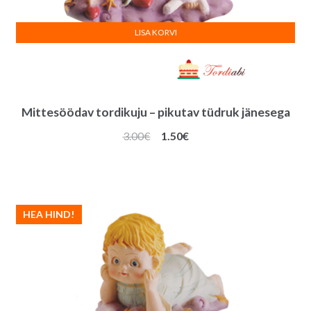
LISA KORVI
Mittesöödav tordikuju – pikutav tüdruk jänesega
Algne
Praegune
3.00
€
1.50
€
hind
hind
oli:
on:
3.00€.
1.50€.
HEA HIND!