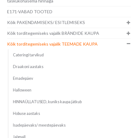
taskukohasema hinnaga
E171-VABAD TOOTED
Kõik PAKENDAMISEKS/ ESITLEMISEKS
Kõik torditegemiseks vajalik BRÄNDIDE KAUPA
Kõik torditegemiseks vajalik TEEMADE KAUPA
Cateringi tarvikud
Draakoni aastaks
Emadepäev
Halloween
HINNAÜLLATUSED, kuniks kaupa jätkub
Hobuse aastaks
Isadepäevaks/ meestepäevaks
Jalgpall