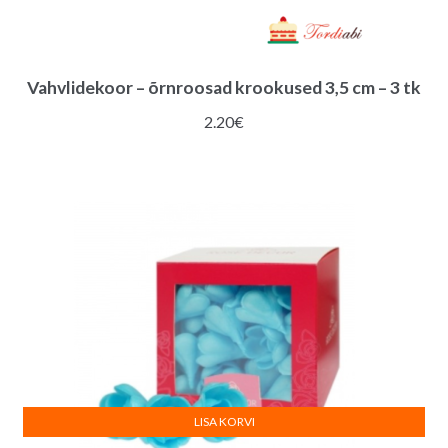
Vahvlidekoor – õrnroosad krookused 3,5 cm – 3 tk
2.20
€
LISA KORVI