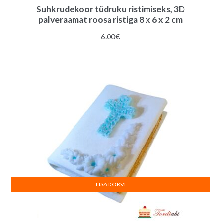
Suhkrudekoor tüdruku ristimiseks, 3D
palveraamat roosa ristiga 8 x 6 x 2 cm
6.00
€
LISA KORVI