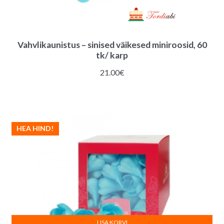
Vahvlikaunistus – sinised väikesed miniroosid, 60
tk/ karp
21.00
€
HEA HIND!
LISA KORVI