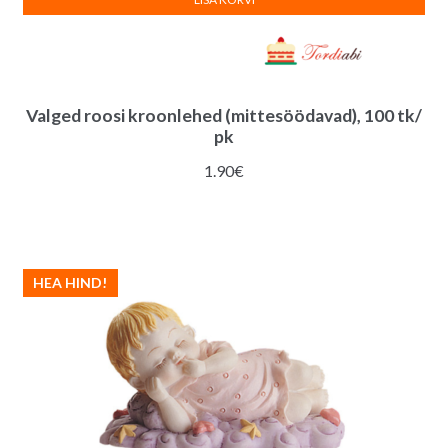
Valged roosi kroonlehed (mittesöödavad), 100 tk/
pk
1.90
€
HEA HIND!