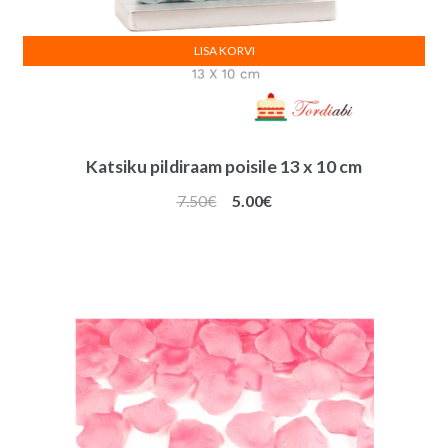
LISA KORVI
Katsiku pildiraam poisile 13 x 10 cm
Algne
Praegune
7.50
€
5.00
€
hind
hind
oli:
on:
7.50€.
5.00€.