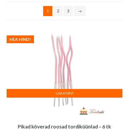
järgi
1
2
3
→
HEA HIND!
LISA KORVI
Pikad kõverad roosad tordiküünlad – 6 tk