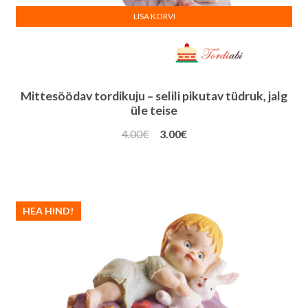
LISA KORVI
Mittesöödav tordikuju – selili pikutav tüdruk, jalg
üle teise
Algne
Praegune
4.00
€
3.00
€
hind
hind
oli:
on:
4.00€.
3.00€.
HEA HIND!