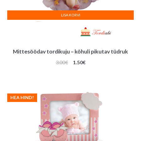
LISA KORVI
Mittesöödav tordikuju – kõhuli pikutav tüdruk
Algne
Praegune
3.00
€
1.50
€
hind
hind
oli:
on:
3.00€.
1.50€.
HEA HIND!