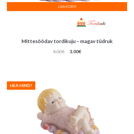
LISA KORVI
Mittesöödav tordikuju – magav tüdruk
Algne
Praegune
4.00
€
3.00
€
hind
hind
oli:
on:
4.00€.
3.00€.
HEA HIND!