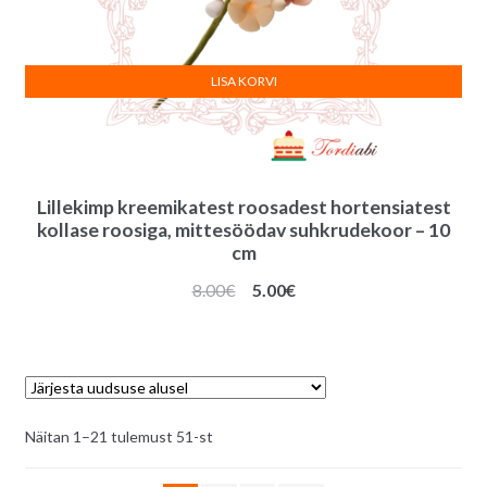
LISA KORVI
Lillekimp kreemikatest roosadest hortensiatest
kollase roosiga, mittesöödav suhkrudekoor – 10
cm
Algne
Praegune
8.00
€
5.00
€
hind
hind
oli:
on:
8.00€.
5.00€.
Sorditud
Näitan 1–21 tulemust 51-st
uusimate
järgi