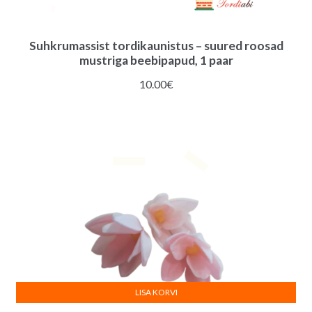
Suhkrumassist tordikaunistus – suured roosad
mustriga beebipapud, 1 paar
10.00
€
LISA KORVI