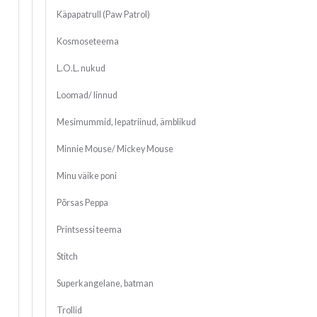
Käpapatrull (Paw Patrol)
Kosmoseteema
L.O.L. nukud
Loomad/ linnud
Mesimummid, lepatriinud, ämblikud
Minnie Mouse/ Mickey Mouse
Minu väike poni
Põrsas Peppa
Printsessi teema
Stitch
Superkangelane, batman
Trollid