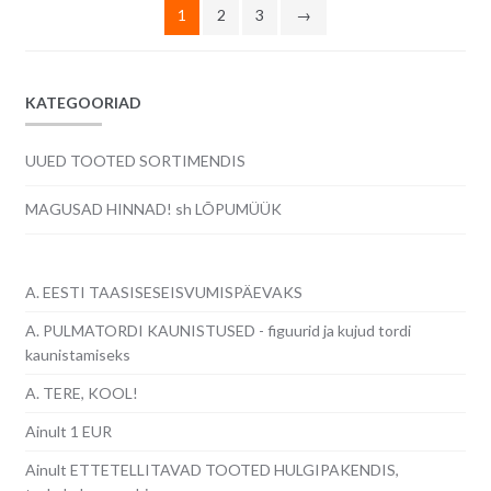
1
2
3
→
KATEGOORIAD
UUED TOOTED SORTIMENDIS
MAGUSAD HINNAD! sh LÕPUMÜÜK
A. EESTI TAASISESEISVUMISPÄEVAKS
A. PULMATORDI KAUNISTUSED - figuurid ja kujud tordi
kaunistamiseks
A. TERE, KOOL!
Ainult 1 EUR
Ainult ETTETELLITAVAD TOOTED HULGIPAKENDIS,