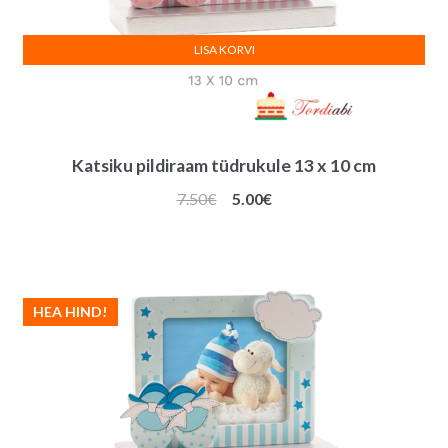
LISA KORVI
Katsiku pildiraam tüdrukule 13 x 10 cm
Algne
Praegune
7.50
€
5.00
€
hind
hind
oli:
on:
7.50€.
5.00€.
HEA HIND!