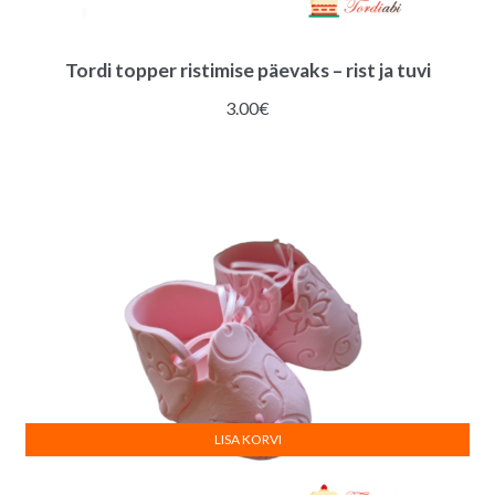
Tordi topper ristimise päevaks – rist ja tuvi
3.00
€
LISA KORVI