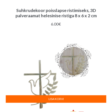
Suhkrudekoor poisslapse ristimiseks, 3D
palveraamat helesinise ristiga 8 x 6 x 2 cm
6.00
€
LISA KORVI