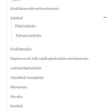
Käsitöökommide meisterdamiseks
Katsikud
Poisi katsikuks
Tüdruku katsikuks
Kooli lõpetajale
Küpsisevormid, kõik vajalik piparkookide valmistamiseks
Lasteaia lõpetamiseks
Lihavõtted/ munapühad
Mereteema
Muusika
Numbrid