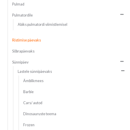
Pulmad
Pulmatordile
Abiks pulmatordi viimistlemisel
Ristimise päevaks
Sõbrapäevaks
Sünnipäev
Lastele sünnipäevaks
Ämblikmees
Barbie
Cars/ autod
Dinosauruste teema
Frozen