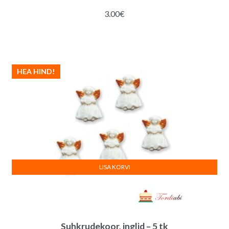
3.00
€
HEA HIND!
LISA KORVI
Suhkrudekoor, inglid – 5 tk