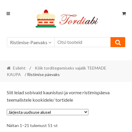
Skip
Skip
to
to
navigation
content
Ristimise-Paevaks
Esileht
/
Kõik torditegemiseks vajalik TEEMADE
KAUPA
/ Ristimise päevaks
Siit leiad sobivaid kaunistusi ja vorme ristimispäeva
teemalistele kookidele/ tortidele
Sorditud
Näitan 1–21 tulemust 51-st
uusimate