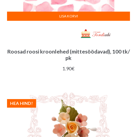
LISA KORVI
Roosad roosi kroonlehed (mittesöödavad), 100 tk/
pk
1.90
€
HEA HIND!