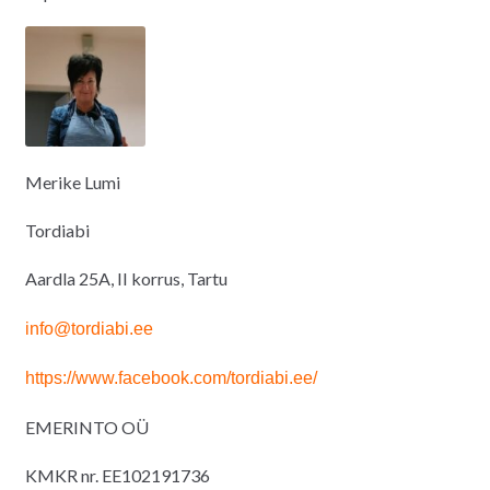
Merike Lumi
Tordiabi
Aardla 25A, II korrus, Tartu
info@tordiabi.ee
https://www.facebook.com/tordiabi.ee/
EMERINTO OÜ
KMKR nr. EE102191736