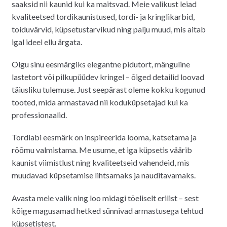
saaksid nii kaunid kui ka maitsvad. Meie valikust leiad
kvaliteetsed tordikaunistused, tordi- ja kringlikarbid,
toiduvärvid, küpsetustarvikud ning palju muud, mis aitab
igal ideel ellu ärgata.
Olgu sinu eesmärgiks elegantne pidutort, mänguline
lastetort või pilkupüüdev kringel – õiged detailid loovad
täiusliku tulemuse. Just seepärast oleme kokku kogunud
tooted, mida armastavad nii koduküpsetajad kui ka
professionaalid.
Tordiabi eesmärk on inspireerida looma, katsetama ja
rõõmu valmistama. Me usume, et iga küpsetis väärib
kaunist viimistlust ning kvaliteetseid vahendeid, mis
muudavad küpsetamise lihtsamaks ja nauditavamaks.
Avasta meie valik ning loo midagi tõeliselt erilist – sest
kõige magusamad hetked sünnivad armastusega tehtud
küpsetistest.