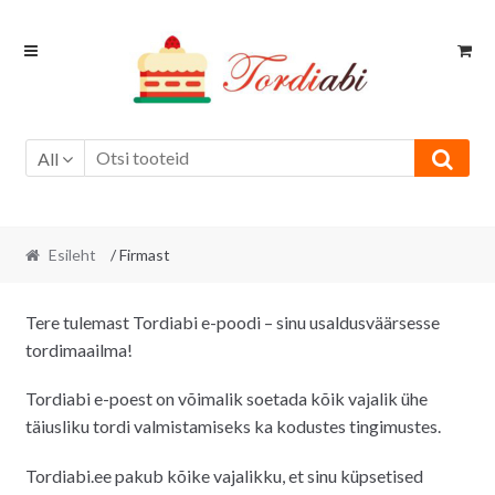
Skip
Skip
to
to
navigation
content
All
Esileht
/ Firmast
Tere tulemast Tordiabi e-poodi – sinu usaldusväärsesse
tordimaailma!
Tordiabi e-poest on võimalik soetada kõik vajalik ühe
täiusliku tordi valmistamiseks ka kodustes tingimustes.
Tordiabi.ee pakub kõike vajalikku, et sinu küpsetised