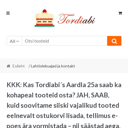
Skip
Skip
to
to
navigation
content
All
Esileht
/ Lahtiolekuajad ja kontakt
KKK: Kas Tordiabi´s Aardla 25a saab ka
kohapeal tooteid osta? JAH, SAAB,
kuid soovitame siiski vajalikud tooted
eelnevalt ostukorvi lisada, tellimus e-
poes ära vormistada – nii säästad aega,