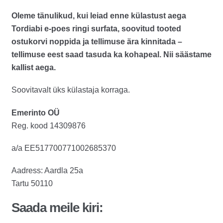
Oleme tänulikud, kui leiad enne külastust aega
Tordiabi e-poes ringi surfata, soovitud tooted
ostukorvi noppida ja tellimuse ära kinnitada –
tellimuse eest saad tasuda ka kohapeal. Nii säästame
kallist aega.
Soovitavalt üks külastaja korraga.
Emerinto OÜ
Reg. kood 14309876
a/a EE517700771002685370
Aadress: Aardla 25a
Tartu 50110
Saada meile kiri: