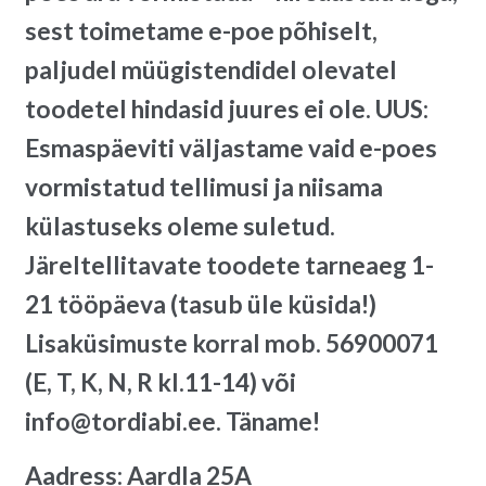
sest toimetame e-poe põhiselt,
paljudel müügistendidel olevatel
toodetel hindasid juures ei ole. UUS:
Esmaspäeviti väljastame vaid e-poes
vormistatud tellimusi ja niisama
külastuseks oleme suletud.
Järeltellitavate toodete tarneaeg 1-
21 tööpäeva (tasub üle küsida!)
Lisaküsimuste korral mob. 56900071
(E, T, K, N, R kl.11-14) või
info@tordiabi.ee. Täname!
Aadress: Aardla 25A