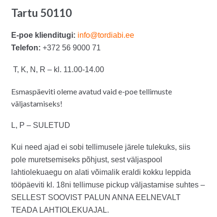
Tartu 50110
E-poe klienditugi:
info@tordiabi.ee
Telefon:
+372 56 9000 71
T, K, N, R – kl. 11.00-14.00
Esmaspäeviti oleme avatud vaid e-poe tellimuste
väljastamiseks!
L, P – SULETUD
Kui need ajad ei sobi tellimusele järele tulekuks, siis
pole muretsemiseks põhjust, sest väljaspool
lahtiolekuaegu on alati võimalik eraldi kokku leppida
tööpäeviti kl. 18ni tellimuse pickup väljastamise suhtes –
SELLEST SOOVIST PALUN ANNA EELNEVALT
TEADA LAHTIOLEKUAJAL.