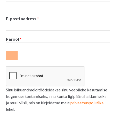
:
Nõutud
E-posti aadress
*
Nõutud
Parool
*
Sinu isikuandmeid töödeldakse sinu veebilehe kasutamise
kogemuse toetamiseks, sinu konto ligipääsu haldamiseks
ja muul viisil, mis on kirjeldatud meie
privaatsuspoliitika
lehel.