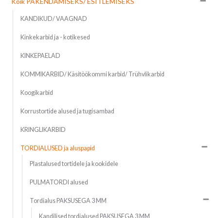
Kõik PAKENDAMISEKS/ ESITLEMISEKS
KANDIKUD/ VAAGNAD
Kinkekarbid ja - kotikesed
KINKEPAELAD
KOMMIKARBID/ Käsitöökommi karbid/ Trühvlikarbid
Koogikarbid
Korrustortide alused ja tugisambad
KRINGLIKARBID
TORDIALUSED ja aluspapid
Plastalused tortidele ja kookidele
PULMATORDI alused
Tordialus PAKSUSEGA 3 MM
Kandilised tordialused PAKSUSEGA 3 MM