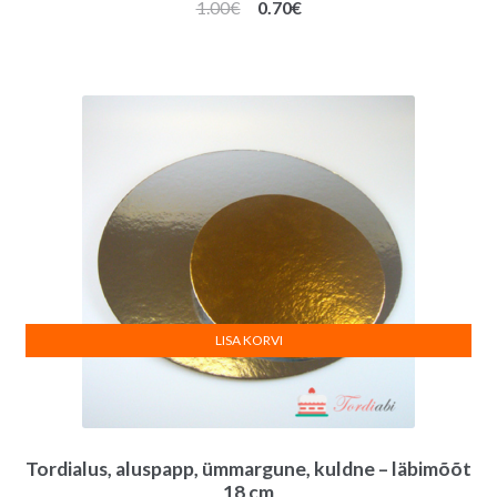
Algne
Praegune
1.00
€
0.70
€
hind
hind
oli:
on:
1.00€.
0.70€.
LISA KORVI
Tordialus, aluspapp, ümmargune, kuldne – läbimõõt
18 cm