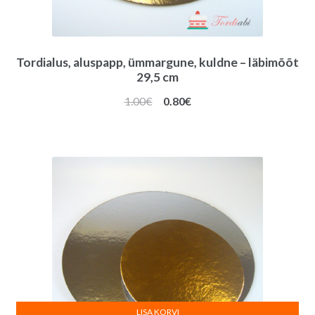
Tordialus, aluspapp, ümmargune, kuldne – läbimõõt
29,5 cm
Algne
Praegune
1.00
€
0.80
€
hind
hind
oli:
on:
1.00€.
0.80€.
LISA KORVI