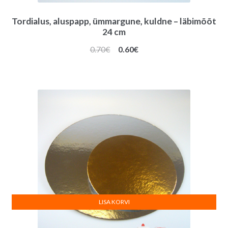
Tordialus, aluspapp, ümmargune, kuldne – läbimõõt
24 cm
Algne
Praegune
0.70
€
0.60
€
hind
hind
oli:
on:
0.70€.
0.60€.
LISA KORVI