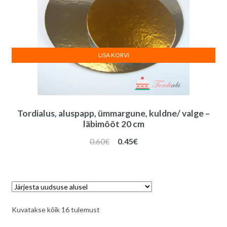
LISA KORVI
Tordialus, aluspapp, ümmargune, kuldne/ valge –
läbimõõt 20 cm
Algne
Praegune
0.60
€
0.45
€
hind
hind
oli:
on:
0.60€.
0.45€.
Sorditud
Kuvatakse kõik 16 tulemust
uusimate