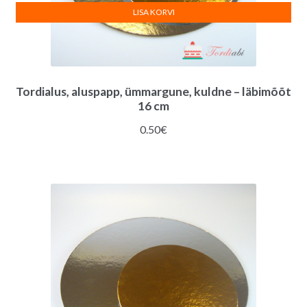
LISA KORVI
Tordialus, aluspapp, ümmargune, kuldne – läbimõõt
16 cm
0.50
€