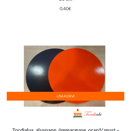
0.40
€
LISA KORVI
Tordialus, aluspapp, ümmargune, oranž/ must –