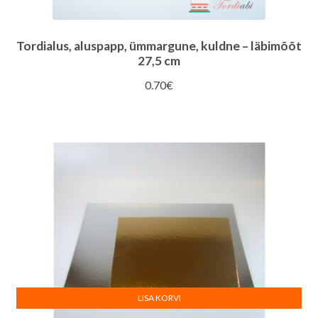
Tordialus, aluspapp, ümmargune, kuldne – läbimõõt
27,5 cm
0.70
€
LISA KORVI