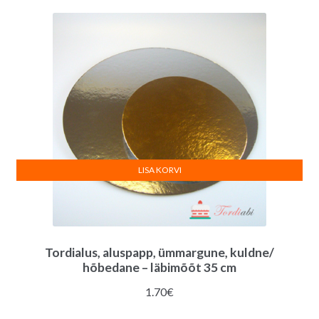
järgi
LISA KORVI
Tordialus, aluspapp, ümmargune, kuldne/
hõbedane – läbimõõt 35 cm
1.70
€