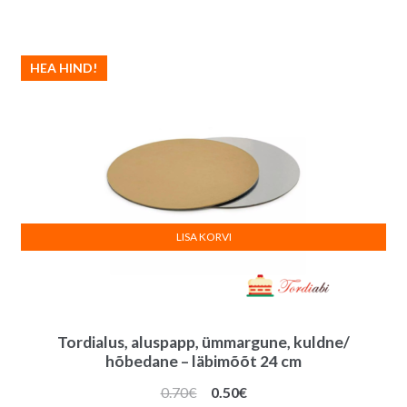
HEA HIND!
LISA KORVI
Tordialus, aluspapp, ümmargune, kuldne/
hõbedane – läbimõõt 24 cm
Algne
Praegune
0.70
€
0.50
€