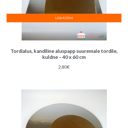
LISA KORVI
Tordialus, kandiline aluspapp suuremale tordile,
kuldne – 40 x 60 cm
2.80
€