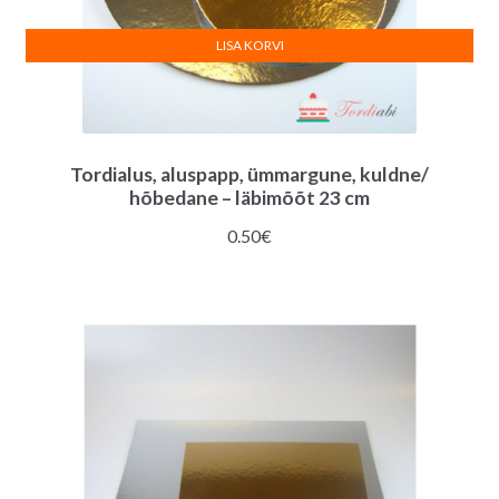
LISA KORVI
Tordialus, aluspapp, ümmargune, kuldne/
hõbedane – läbimõõt 23 cm
0.50
€