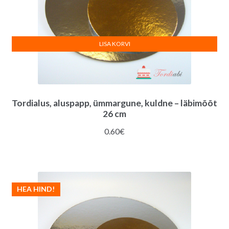
LISA KORVI
Tordialus, aluspapp, ümmargune, kuldne – läbimõõt
26 cm
0.60
€
HEA HIND!