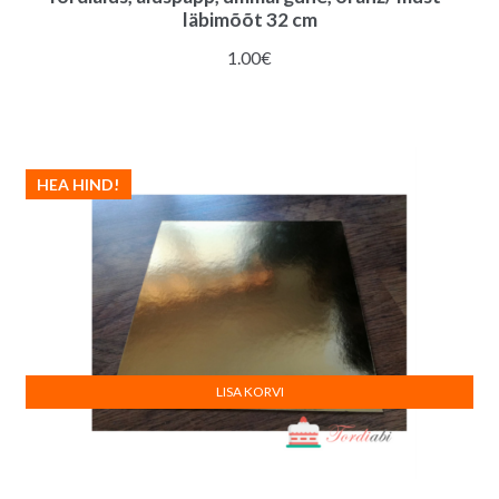
läbimõõt 32 cm
1.00
€
HEA HIND!
LISA KORVI