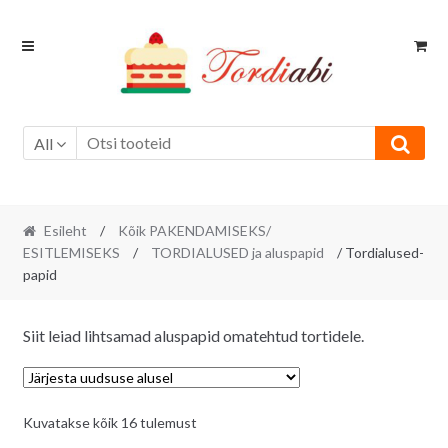
Skip
Skip
to
to
navigation
content
All
Esileht
/
Kõik PAKENDAMISEKS/
ESITLEMISEKS
/
TORDIALUSED ja aluspapid
/ Tordialused-
papid
Siit leiad lihtsamad aluspapid omatehtud tortidele.
Sorditud
Kuvatakse kõik 16 tulemust
uusimate