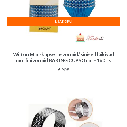
LISA KORVI
Wilton Mini-küpsetusvormid/ sinised läikivad
muffinivormid BAKING CUPS 3 cm – 160 tk
6.90
€