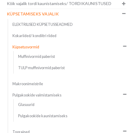
Kõik vajalik tordi kaunistamiseks/ TORDIKAUNISTUSED
KÜPSETAMISEKS VAJALIK
ELEKTRILISED KÜPSETUSSEADMED
Kokariided/ kondiitri riided
Küpsetusvormid
Muffinivormid paberist
TULP muffinivormid paberist
Makroonimeistrile
Pulgakookide valmistamiseks
Glasuurid
Pulgakookide kaunistamiseks
Toorained