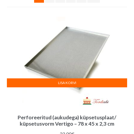
LISA KORVI
Perforeeritud (aukudega) küpsetusplaat/
küpsetusvorm Vertigo – 78 x 45 x 2,3 cm
22.00
€