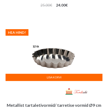
Algne
Praegune
25.00
€
24.00
€
hind
hind
oli:
on:
25.00€.
24.00€.
HEA HIND!
LISA KORVI
Metallist tartaletivormid/ tarretise vormid Ø9 cm