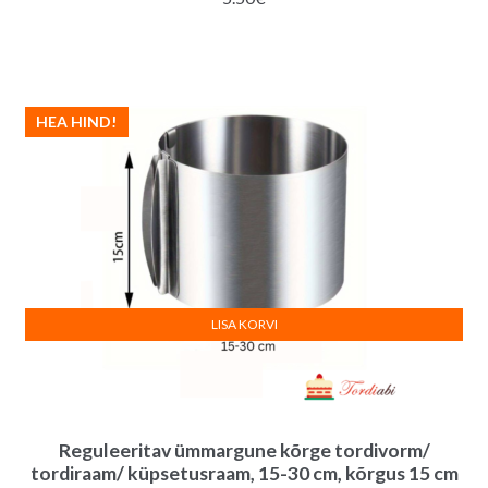
HEA HIND!
LISA KORVI
Reguleeritav ümmargune kõrge tordivorm/
tordiraam/ küpsetusraam, 15-30 cm, kõrgus 15 cm