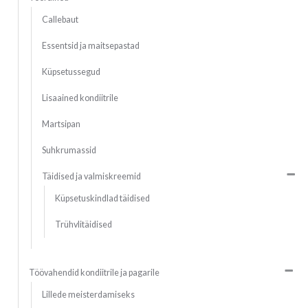
Callebaut
Essentsid ja maitsepastad
Küpsetussegud
Lisaained kondiitrile
Martsipan
Suhkrumassid
Täidised ja valmiskreemid
Küpsetuskindlad täidised
Trühvlitäidised
Töövahendid kondiitrile ja pagarile
Lillede meisterdamiseks