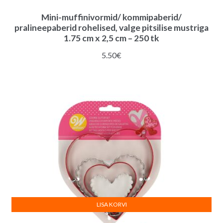
Mini-muffinivormid/ kommipaberid/
pralineepaberid rohelised, valge pitsilise mustriga
1.75 cm x 2,5 cm – 250 tk
5.50
€
LISA KORVI