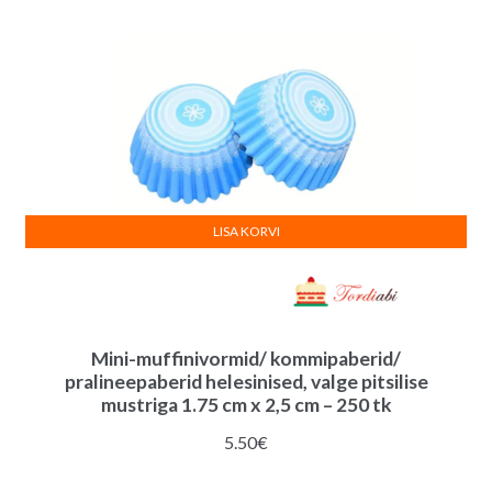
LISA KORVI
Mini-muffinivormid/ kommipaberid/
pralineepaberid helesinised, valge pitsilise
mustriga 1.75 cm x 2,5 cm – 250 tk
5.50
€