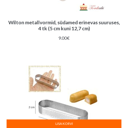
Wilton metallvormid, südamed erinevas suuruses,
4 tk (5 cm kuni 12,7 cm)
9.00
€
LISA KORVI