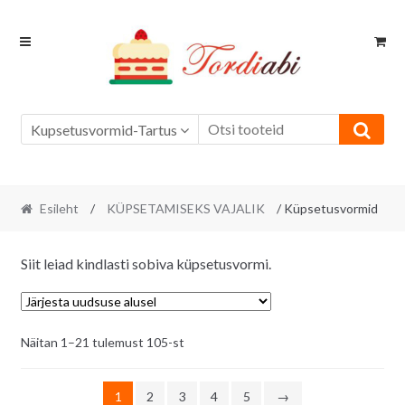
Skip
Skip
to
to
navigation
content
Kupsetusvormid-Tartus
Esileht
/
KÜPSETAMISEKS VAJALIK
/ Küpsetusvormid
Siit leiad kindlasti sobiva küpsetusvormi.
Sorditud
Näitan 1–21 tulemust 105-st
uusimate
järgi
1
2
3
4
5
→