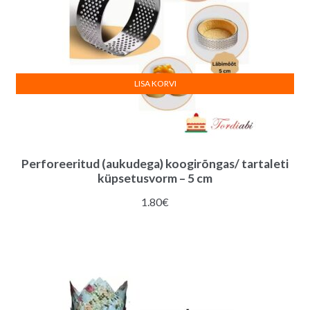
LISA KORVI
Perforeeritud (aukudega) koogirõngas/ tartaleti
küpsetusvorm – 5 cm
1.80
€