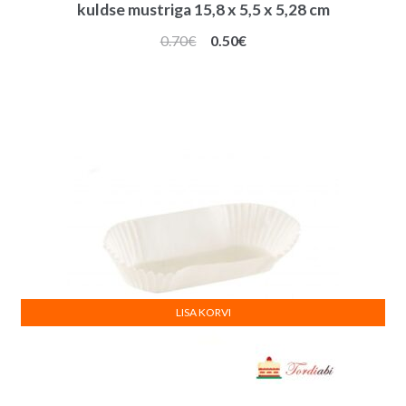
kuldse mustriga 15,8 x 5,5 x 5,28 cm
Algne
Praegune
0.70
€
0.50
€
hind
hind
oli:
on:
0.70€.
0.50€.
LISA KORVI