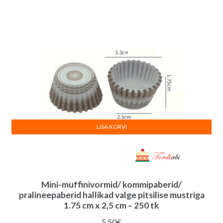
LISA KORVI
Mini-muffinivormid/ kommipaberid/
pralineepaberid hallikad valge pitsilise mustriga
1.75 cm x 2,5 cm – 250 tk
5.50
€