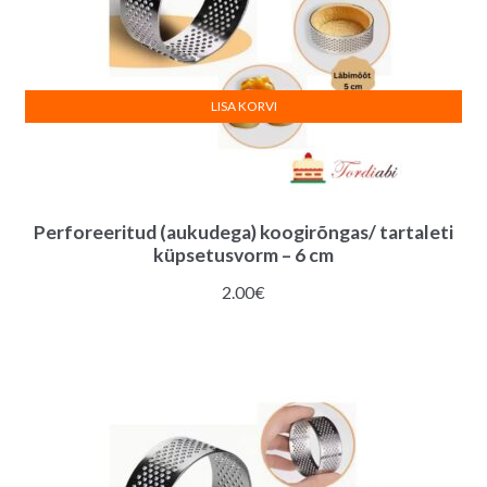
LISA KORVI
Perforeeritud (aukudega) koogirõngas/ tartaleti
küpsetusvorm – 6 cm
2.00
€