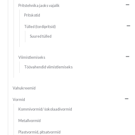
Pritstehnika jaoks vajalik
Pritskotid
Tülled (tordipritsid)
Suured tülled
Viimistlemiseks
Töövahendid viimistlemiseks
Vahukreemid
Vormid
Kommivormid/ šokolaadivormid
Metallvormid
Plastvormid, pitsatvormid