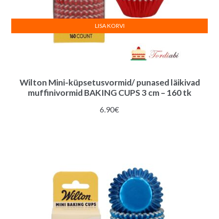
LISA KORVI
Wilton Mini-küpsetusvormid/ punased läikivad
muffinivormid BAKING CUPS 3 cm – 160 tk
6.90
€