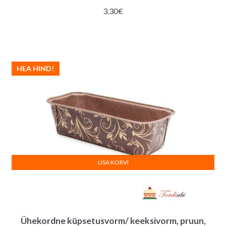
3.30
€
HEA HIND!
LISA KORVI
Ühekordne küpsetusvorm/ keeksivorm, pruun,