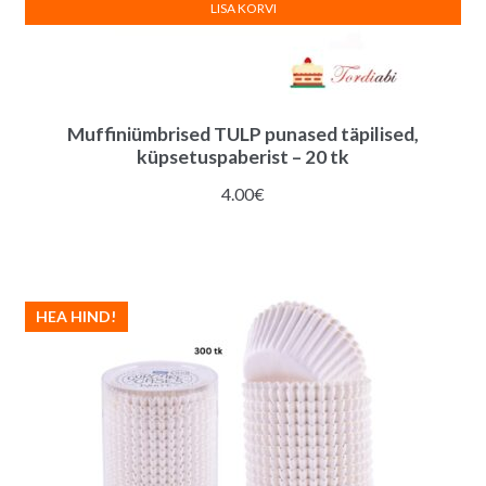
LISA KORVI
Muffiniümbrised TULP punased täpilised,
küpsetuspaberist – 20 tk
4.00
€
HEA HIND!