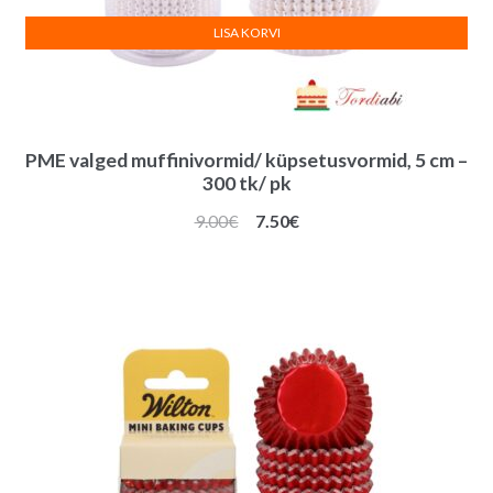
LISA KORVI
PME valged muffinivormid/ küpsetusvormid, 5 cm –
300 tk/ pk
Algne
Praegune
9.00
€
7.50
€
hind
hind
oli:
on:
9.00€.
7.50€.