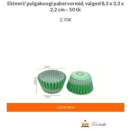
Ekleeri/ pulgakoogi pabervormid, valged 8,3 x 3,3 x
2,2 cm – 50 tk
2.70
€
LISA KORVI