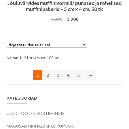
Jõuluvärvides muffinivormid/ punased ja rohelised
muffinipaberid – 5 cm x 4 cm, 50 tk
Algne
Praegune
4.20
€
3.90
€
hind
hind
oli:
on:
4.20€.
3.90€.
Sorditud
Näitan 1–21 tulemust 105-st
uusimate
järgi
1
2
3
4
5
→
KATEGOORIAD
UUED TOOTED SORTIMENDIS
MAGUSAD HINNAD! sh LÕPUMÜÜK