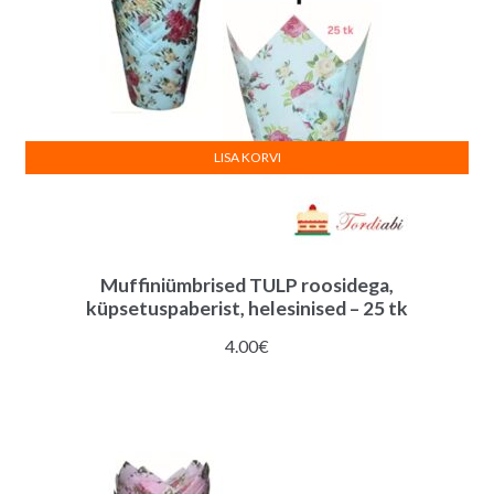
LISA KORVI
Muffiniümbrised TULP roosidega,
küpsetuspaberist, helesinised – 25 tk
4.00
€