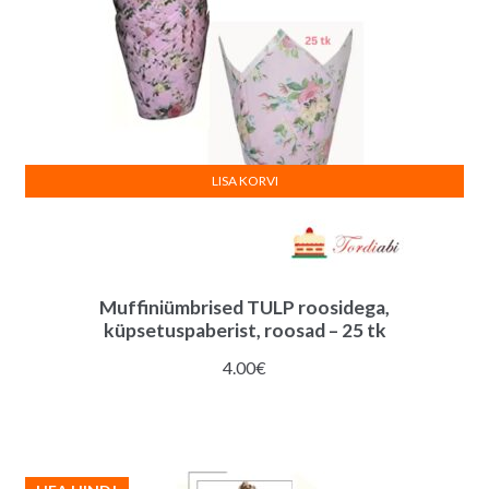
LISA KORVI
Muffiniümbrised TULP roosidega,
küpsetuspaberist, roosad – 25 tk
4.00
€