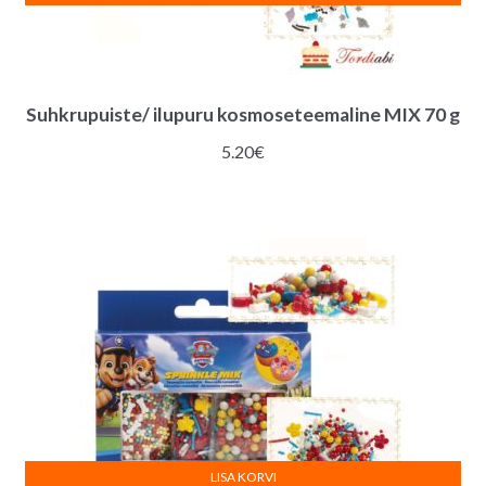
Suhkrupuiste/ ilupuru kosmoseteemaline MIX 70 g
5.20
€
LISA KORVI