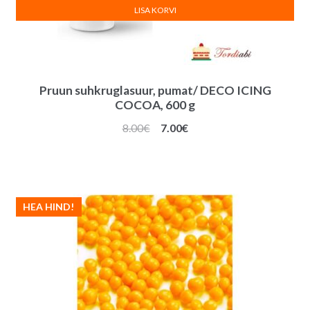
LISA KORVI
Pruun suhkruglasuur, pumat/ DECO ICING
COCOA, 600 g
Algne
Praegune
8.00
€
7.00
€
hind
hind
oli:
on:
8.00€.
7.00€.
HEA HIND!