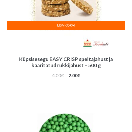
LISA KORVI
Küpsisesegu EASY CRISP speltajahust ja
kääritatud rukkijahust – 500 g
Algne
Praegune
4.00
€
2.00
€
hind
hind
oli:
on:
4.00€.
2.00€.