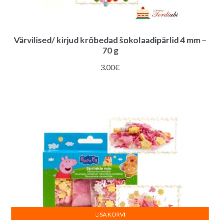
Värvilised/ kirjud krõbedad šokolaadipärlid 4 mm –
70 g
3.00
€
LISA KORVI