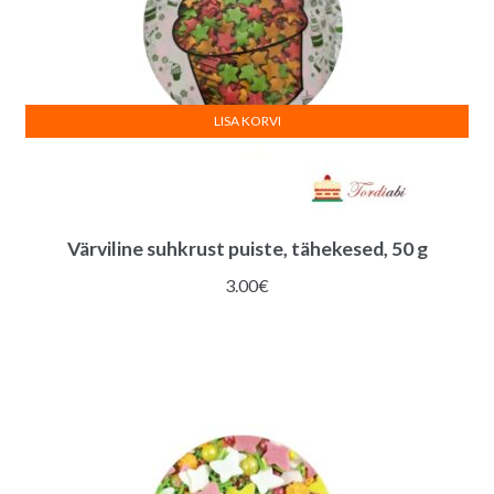
LISA KORVI
Värviline suhkrust puiste, tähekesed, 50 g
3.00
€