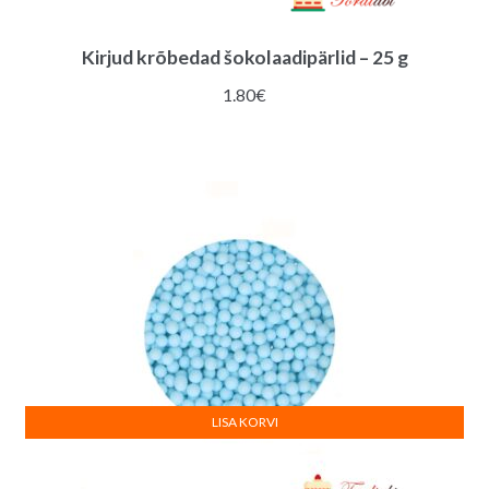
Kirjud krõbedad šokolaadipärlid – 25 g
1.80
€
LISA KORVI