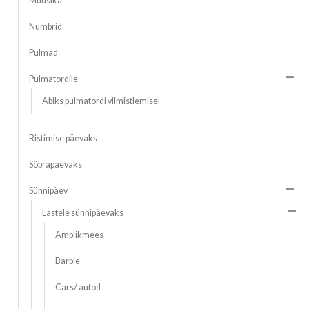
Muusika
Numbrid
Pulmad
Pulmatordile
Abiks pulmatordi viimistlemisel
Ristimise päevaks
Sõbrapäevaks
Sünnipäev
Lastele sünnipäevaks
Ämblikmees
Barbie
Cars/ autod