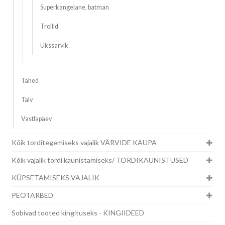
Superkangelane, batman
Trollid
Ükssarvik
Tähed
Talv
Vastlapäev
Kõik torditegemiseks vajalik VÄRVIDE KAUPA
Kõik vajalik tordi kaunistamiseks/ TORDIKAUNISTUSED
KÜPSETAMISEKS VAJALIK
PEOTARBED
Sobivad tooted kingituseks - KINGIIDEED