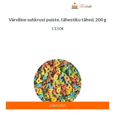
Värviline suhkrust puiste, tähestiku tähed, 200 g
13.50
€
LISA KORVI