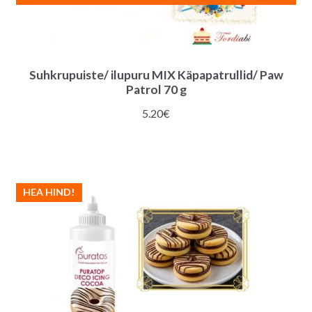
Suhkrupuiste/ ilupuru MIX Käpapatrullid/ Paw
Patrol 70 g
5.20
€
HEA HIND!