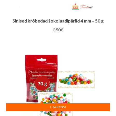
Sinised krõbedad šokolaadipärlid 4 mm – 50 g
3.50
€
LISA KORVI