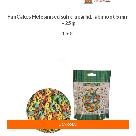
FunCakes Helesinised suhkrupärlid, läbimõõt 5 mm
– 25 g
1.50
€
LISA KORVI