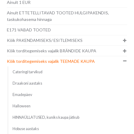
Ainult 1 EUR
Ainult ETTETELLITAVAD TOOTED HULGIPAKENDIS,
taskukohasema hinnaga
E171-VABAD TOOTED
Kõik PAKENDAMISEKS/ ESITLEMISEKS
Kõik torditegemiseks vajalik BRÄNDIDE KAUPA
Kõik torditegemiseks vajalik TEEMADE KAUPA
Cateringi tarvikud
Draakoni aastaks
Emadepäev
Halloween
HINNAÜLLATUSED, kuniks kaupa jätkub
Hobuse aastaks