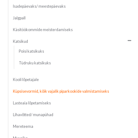
Isadepäevaks/ meestepäevaks
Jalgpall
Käsitöökommide meisterdamiseks
Katsikud
Poisi katsikuks
Tüdruku katsikuks
Kooli lõpetajale
Küpsisevormid, kõik vajalik piparkookide valmistamiseks
Lasteaia lõpetamiseks
Lihavõtted/ munapühad
Mereteema