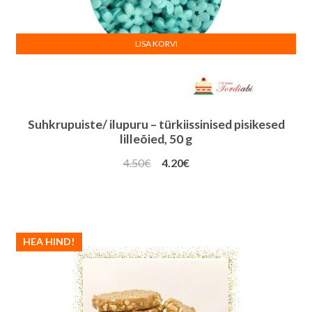
LISA KORVI
Suhkrupuiste/ ilupuru – türkiissinised pisikesed
lilleõied, 50 g
Algne
Praegune
4.50
€
4.20
€
hind
hind
oli:
on:
4.50€.
4.20€.
HEA HIND!