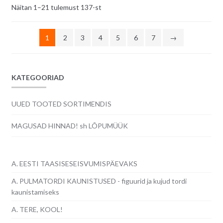
Sorditud
Näitan 1–21 tulemust 137-st
uusimate
järgi
1
2
3
4
5
6
7
→
KATEGOORIAD
UUED TOOTED SORTIMENDIS
MAGUSAD HINNAD! sh LÕPUMÜÜK
A. EESTI TAASISESEISVUMISPÄEVAKS
A. PULMATORDI KAUNISTUSED - figuurid ja kujud tordi
kaunistamiseks
A. TERE, KOOL!