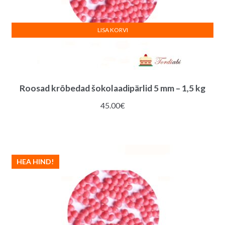
LISA KORVI
Roosad krõbedad šokolaadipärlid 5 mm – 1,5 kg
45.00
€
HEA HIND!