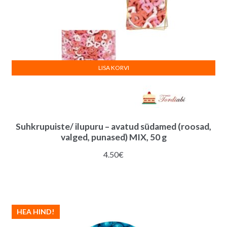
LISA KORVI
Suhkrupuiste/ ilupuru – avatud südamed (roosad,
valged, punased) MIX, 50 g
4.50
€
HEA HIND!