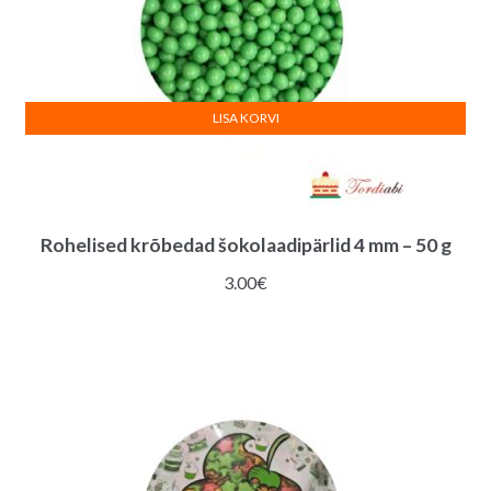
LISA KORVI
Rohelised krõbedad šokolaadipärlid 4 mm – 50 g
3.00
€