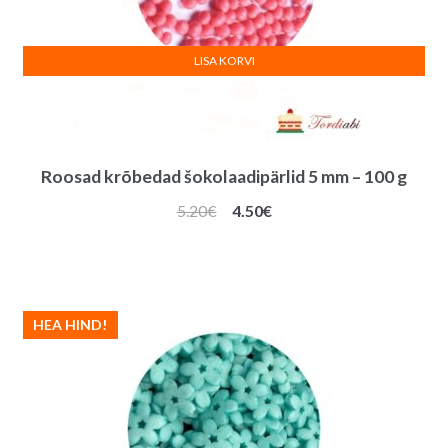
LISA KORVI
Roosad krõbedad šokolaadipärlid 5 mm – 100 g
Algne
Praegune
5.20
€
4.50
€
hind
hind
oli:
on:
5.20€.
4.50€.
HEA HIND!