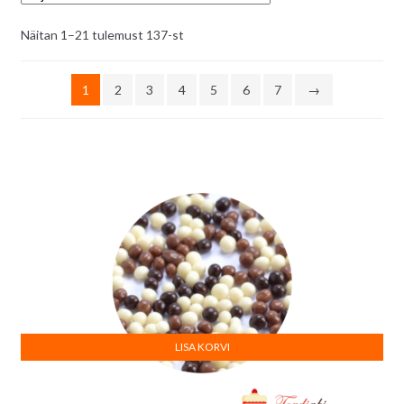
Sorditud
Näitan 1–21 tulemust 137-st
uusimate
järgi
1
2
3
4
5
6
7
→
LISA KORVI