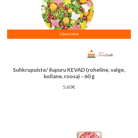
LISA KORVI
Suhkrupuiste/ ilupuru KEVAD (roheline, valge,
kollane, roosa) – 60 g
5.60
€