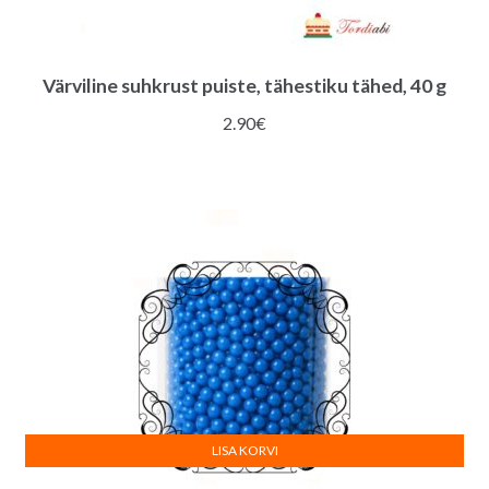
Värviline suhkrust puiste, tähestiku tähed, 40 g
2.90
€
LISA KORVI