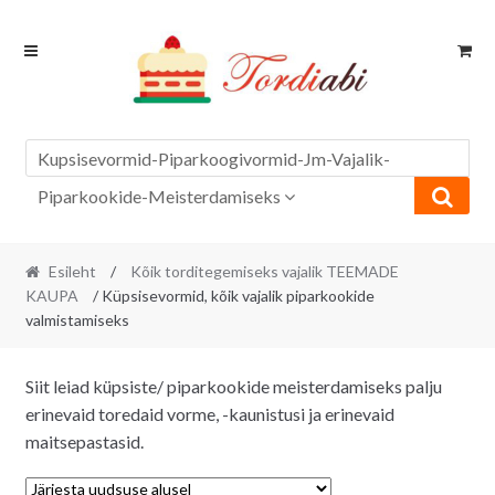
Skip
Skip
to
to
navigation
content
Kupsisevormid-Piparkoogivormid-Jm-Vajalik-
Piparkookide-Meisterdamiseks
Esileht
/
Kõik torditegemiseks vajalik TEEMADE
KAUPA
/ Küpsisevormid, kõik vajalik piparkookide
valmistamiseks
Siit leiad küpsiste/ piparkookide meisterdamiseks palju
erinevaid toredaid vorme, -kaunistusi ja erinevaid
maitsepastasid.