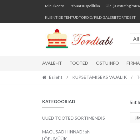
Skip
Skip
Minu konto
Privaatsuspoliitika
Üld- ja ostutingimus
to
to
KLIENTIDE TEHTUD TORDID/ PILDIGALERII TORTIDEST
navigation
content
All
AVALEHT
TOOTED
OSTUINFO
FIRM
Esileht
/
KÜPSETAMISEKS VAJALIK
/
T
KATEGOORIAD
Siit 
UUED TOOTED SORTIMENDIS
MAGUSAD HINNAD! sh
LÕPUMÜÜK