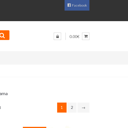
Facebook
0.00€
rdama
Sorditud
t
1
2
→
uusimate
järgi