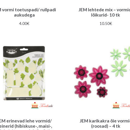
 vormi toetuspadi/ rullpadi
JEM lehtede mix – vormi
aukudega
lõikurid- 10 tk
4.00
€
10.50
€
EM erinevad lehe vormid/
JEM karikakra õie vormi
einerid (hibiskuse-, maisi-,
(roosad) – 4 tk