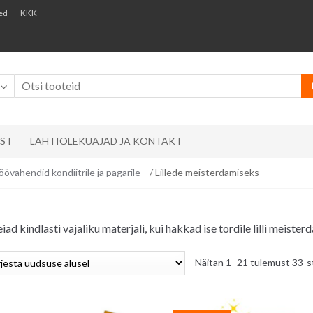
ed
KKK
AST
LAHTIOLEKUAJAD JA KONTAKT
öövahendid kondiitrile ja pagarile
/ Lillede meisterdamiseks
leiad kindlasti vajaliku materjali, kui hakkad ise tordile lilli meiste
Näitan 1–21 tulemust 33-s