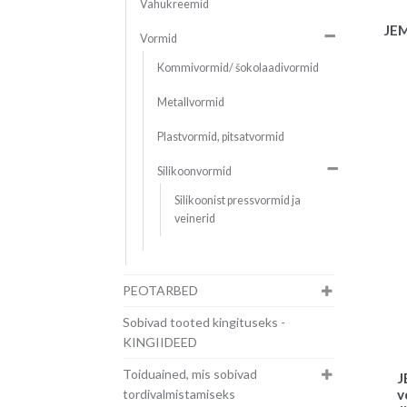
Vahukreemid
JEM
Vormid
Kommivormid/ šokolaadivormid
Metallvormid
Plastvormid, pitsatvormid
Silikoonvormid
Silikoonist pressvormid ja
veinerid
PEOTARBED
Sobivad tooted kingituseks -
KINGIIDEED
Toiduained, mis sobivad
J
v
tordivalmistamiseks