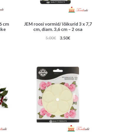
 6 cm
JEM roosi vormid/ lõikurid 3 x 7,7
äike
cm, diam. 3,6 cm – 2 osa
Algne
Praegune
5.00
€
3.50
€
hind
hind
oli:
on:
5.00€.
3.50€.