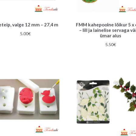
leteip, valge 12 mm – 27,4 m
FMM kahepoolne lõikur 5 x
– lill ja lainelise servaga v
5.00
€
ümar alus
5.50
€