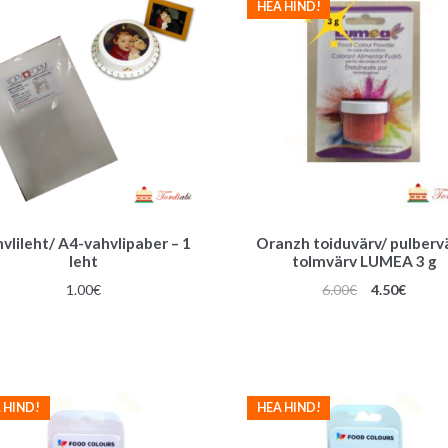
HEA HIND!
vlileht/ A4-vahvlipaber – 1
Oranzh toiduvärv/ pulberv
leht
tolmvärv LUMEA 3 g
Algne
Praeg
1.00
€
6.00
€
4.50
€
hind
hind
oli:
on:
6.00€.
4.50€.
 HIND!
HEA HIND!