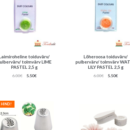
Laimiroheline toiduvärv/
Lõheroosa toiduvärv/
ulbervärv/ tolmvärv LIME
pulbervärv/ tolmvärv WA
PASTEL 2,5 g
LILY PASTEL 2,5 g
Algne
Praegune
Algne
Praeg
6.00
€
5.50
€
6.00
€
5.50
€
hind
hind
hind
hind
oli:
on:
oli:
on:
6.00€.
5.50€.
6.00€.
5.50€.
 HIND!