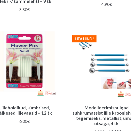
ileksi-/ tammeleht) – 9 tk
4.90
€
8.50
€
HEA HIND!
Lillehoidikud, -ümbrised,
Modelleerimispulgad
äikesed lillevaasid – 12 tk
suhkrumassist lille kroonle
tegemiseks, metallist, üm
6.00
€
otsaga, 4 tk