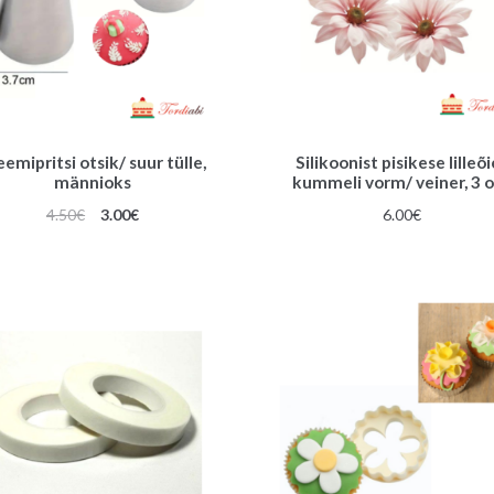
eemipritsi otsik/ suur tülle,
Silikoonist pisikese lilleõi
männioks
kummeli vorm/ veiner, 3 
Algne
Praegune
4.50
€
3.00
€
6.00
€
hind
hind
oli:
on:
4.50€.
3.00€.