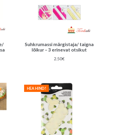
e/
Suhkrumassi märgistaja/ taigna
osa
lõikur – 3 erinevat otsikut
2.50
€
HEA HIND!