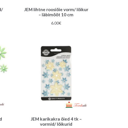
d/
JEM lihtne roosiõie vorm/ lõikur
– läbimõõt 10 cm
6.00
€
d
JEM karikakra õied 4 tk –
vormid/ lõikurid