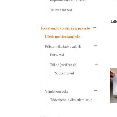
Küpsetuskindlad täidised
Trühvlitäidised
Lil
Töövahendid kondiitrile ja pagarile
Lillede meisterdamiseks
Pritstehnika jaoks vajalik
Pritskotid
Tülled (tordipritsid)
Suured tülled
Viimistlemiseks
Töövahendid viimistlemiseks