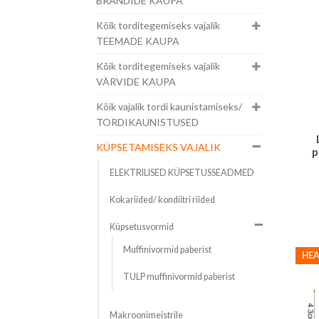
BRÄNDIDE KAUPA
Kõik torditegemiseks vajalik
TEEMADE KAUPA
Kõik torditegemiseks vajalik
VÄRVIDE KAUPA
Kõik vajalik tordi kaunistamiseks/
TORDIKAUNISTUSED
KÜPSETAMISEKS VAJALIK
p
ELEKTRILISED KÜPSETUSSEADMED
Kokariided/ kondiitri riided
Küpsetusvormid
Muffinivormid paberist
HEA
TULP muffinivormid paberist
Makroonimeistrile