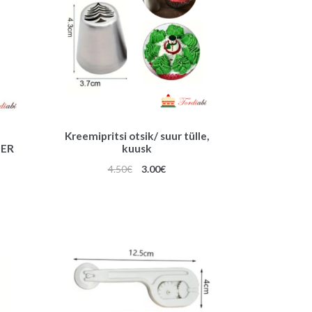
Kreemipritsi otsik/ suur tülle,
TER
kuusk
Algne
Praegune
4.50
€
3.00
€
une
hind
hind
oli:
on:
4.50€.
3.00€.