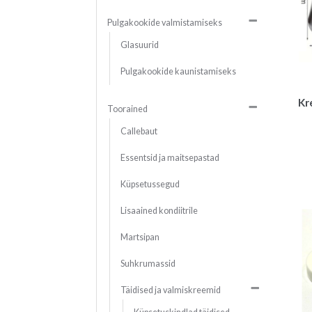
Pulgakookide valmistamiseks
Glasuurid
Pulgakookide kaunistamiseks
Kr
Toorained
Callebaut
Essentsid ja maitsepastad
Küpsetussegud
Lisaained kondiitrile
Martsipan
Suhkrumassid
Täidised ja valmiskreemid