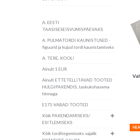
A. EESTI
TAASISESEISVUMISPÄEVAKS
A. PULMATORDI KAUNISTUSED -
figuurid ja kujud tordi kaunistamiseks
A. TERE, KOOL!
Ainult 1 EUR
Vah
Ainult ETTETELLITAVAD TOOTED
HULGIPAKENDIS, taskukohasema
hinnaga
E171-VABAD TOOTED
Kõik PAKENDAMISEKS/
ESITLEMISEKS
HEA
Kõik torditegemiseks vajalik