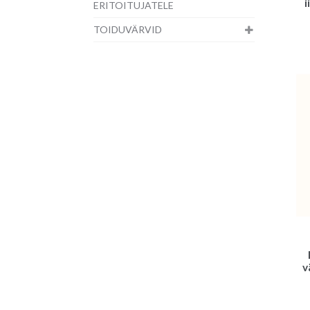
i
ERITOITUJATELE
TOIDUVÄRVID
v