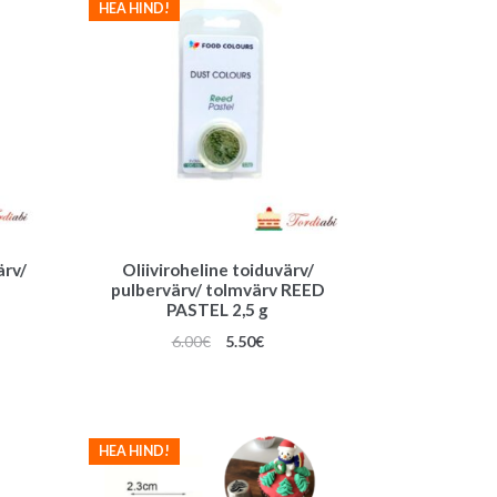
HEA HIND!
ärv/
Oliiviroheline toiduvärv/
pulbervärv/ tolmvärv REED
PASTEL 2,5 g
une
Algne
Praegune
6.00
€
5.50
€
hind
hind
oli:
on:
6.00€.
5.50€.
HEA HIND!