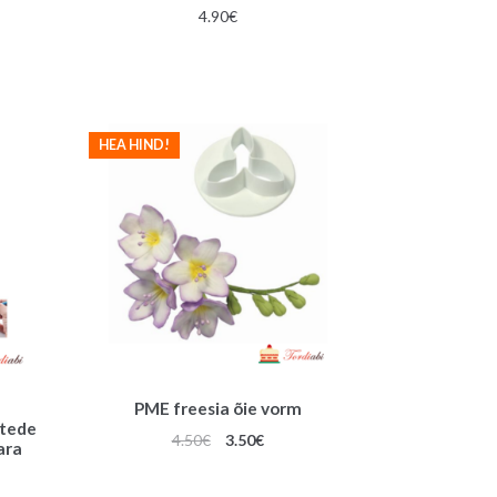
4.90
€
HEA HIND!
PME freesia õie vorm
htede
Algne
Praegune
4.50
€
3.50
€
ara
hind
hind
oli:
on: