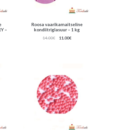
e
Roosa vaarikamaitseline
RY –
kondiitriglasuur – 1 kg
Algne
Praegune
14.00
€
11.00
€
une
hind
hind
oli:
on:
14.00€.
11.00€.