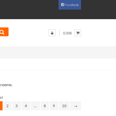
Facebook
0.00€
-kreeme.
Sorditud
st
uusimate
2
3
4
…
8
9
10
→
järgi