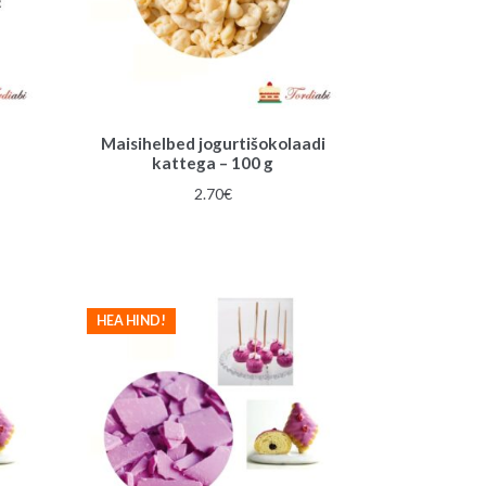
Maisihelbed jogurtišokolaadi
kattega – 100 g
2.70
€
HEA HIND!