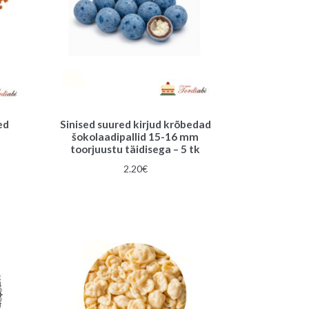
ed
Sinised suured kirjud krõbedad
šokolaadipallid 15-16 mm
toorjuustu täidisega – 5 tk
2.20
€