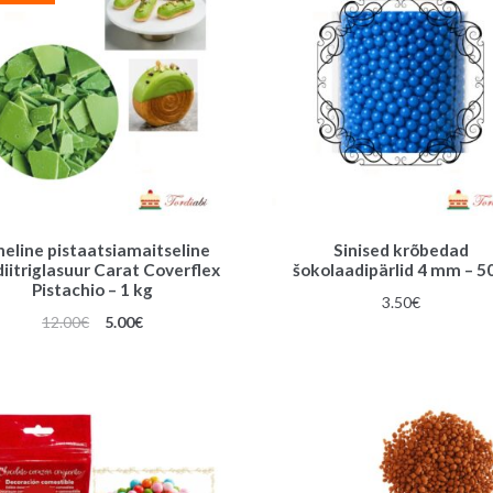
eline pistaatsiamaitseline
Sinised krõbedad
iitriglasuur Carat Coverflex
šokolaadipärlid 4 mm – 5
Pistachio – 1 kg
3.50
€
Algne
Praegune
12.00
€
5.00
€
hind
hind
oli:
on:
12.00€.
5.00€.