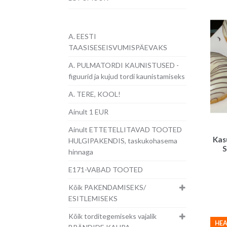
A. EESTI
TAASISESEISVUMISPÄEVAKS
A. PULMATORDI KAUNISTUSED -
figuurid ja kujud tordi kaunistamiseks
A. TERE, KOOL!
Ainult 1 EUR
Ainult ETTETELLITAVAD TOOTED
Kas
HULGIPAKENDIS, taskukohasema
S
hinnaga
E171-VABAD TOOTED
Kõik PAKENDAMISEKS/
ESITLEMISEKS
Kõik torditegemiseks vajalik
HEA