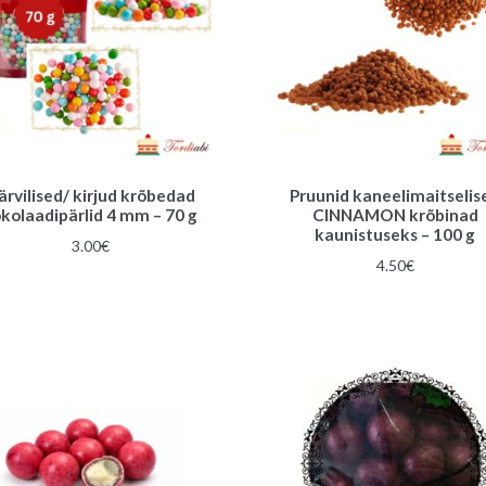
ärvilised/ kirjud krõbedad
Pruunid kaneelimaitselis
kolaadipärlid 4 mm – 70 g
CINNAMON krõbinad
kaunistuseks – 100 g
3.00
€
4.50
€