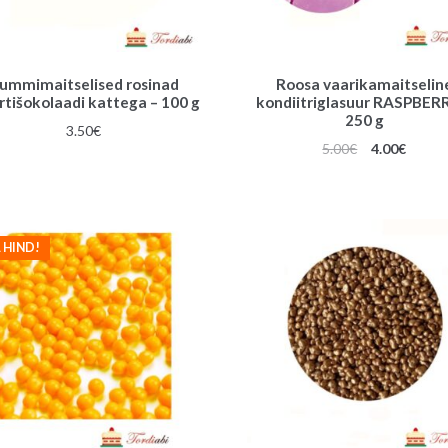
ummimaitselised rosinad
Roosa vaarikamaitselin
rtišokolaadi kattega – 100 g
kondiitriglasuur RASPBER
250 g
3.50
€
Algne
Praeg
5.00
€
4.00
€
hind
hind
oli:
on:
5.00€.
4.00€.
 HIND!