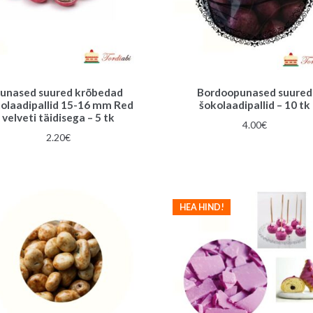
unased suured krõbedad
Bordoopunased suured
olaadipallid 15-16 mm Red
šokolaadipallid – 10 tk
velveti täidisega – 5 tk
4.00
€
2.20
€
HEA HIND!