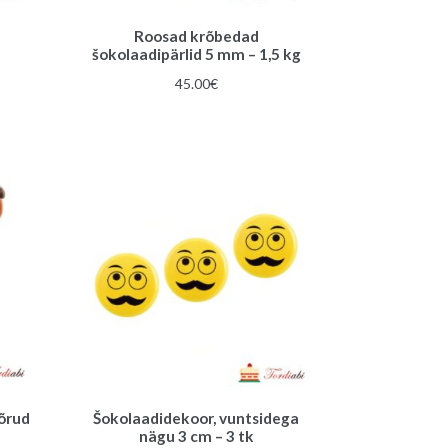
Roosad krõbedad
šokolaadipärlid 5 mm – 1,5 kg
45.00
€
õrud
Šokolaadidekoor, vuntsidega
nägu 3 cm – 3 tk