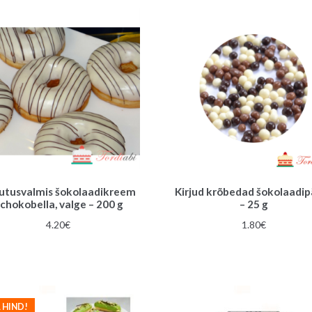
utusvalmis šokolaadikreem
Kirjud krõbedad šokolaadip
chokobella, valge – 200 g
– 25 g
4.20
€
1.80
€
 HIND!