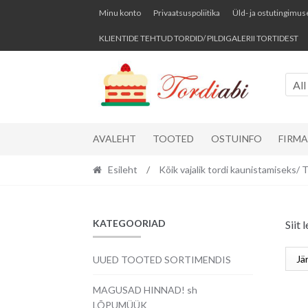
Skip
Skip
Minu konto
Privaatsuspoliitika
Üld- ja ostutingimus
to
to
KLIENTIDE TEHTUD TORDID/ PILDIGALERII TORTIDEST
navigation
content
All
AVALEHT
TOOTED
OSTUINFO
FIRM
Esileht
/
Kõik vajalik tordi kaunistamise
KATEGOORIAD
Siit
UUED TOOTED SORTIMENDIS
MAGUSAD HINNAD! sh
LÕPUMÜÜK