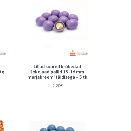
Lillad suured krõbedad
0 g
šokolaadipallid 15-16 mm
marjakreemi täidisega – 5 tk
2.20
€