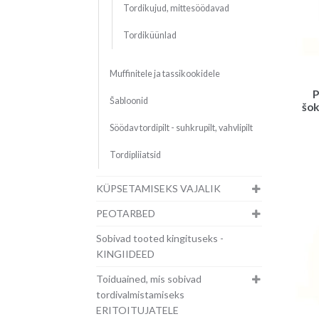
Tordikujud, mittesöödavad
Tordiküünlad
Muffinitele ja tassikookidele
P
Šabloonid
šok
Söödav tordipilt - suhkrupilt, vahvlipilt
Tordipliiatsid
KÜPSETAMISEKS VAJALIK
PEOTARBED
Sobivad tooted kingituseks -
KINGIIDEED
Toiduained, mis sobivad
tordivalmistamiseks
ERITOITUJATELE