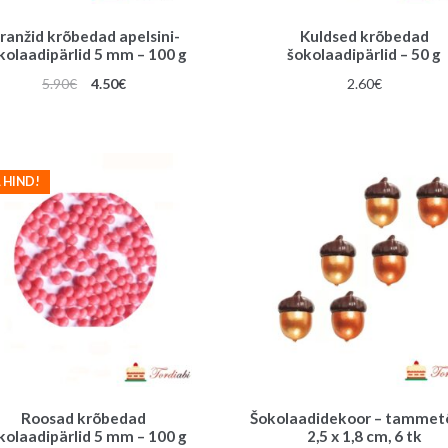
ranžid krõbedad apelsini-
Kuldsed krõbedad
kolaadipärlid 5 mm – 100 g
šokolaadipärlid – 50 g
Algne
Praegune
5.90
€
4.50
€
2.60
€
hind
hind
oli:
on:
5.90€.
4.50€.
 HIND!
Roosad krõbedad
Šokolaadidekoor – tammet
kolaadipärlid 5 mm – 100 g
2,5 x 1,8 cm, 6 tk