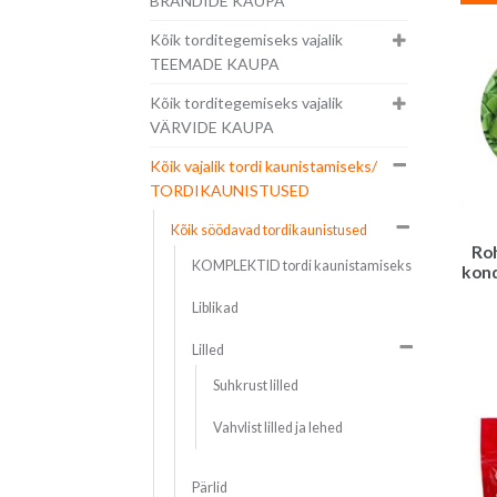
BRÄNDIDE KAUPA
Kõik torditegemiseks vajalik
TEEMADE KAUPA
Kõik torditegemiseks vajalik
VÄRVIDE KAUPA
Kõik vajalik tordi kaunistamiseks/
TORDIKAUNISTUSED
Kõik söödavad tordikaunistused
Roh
KOMPLEKTID tordi kaunistamiseks
kond
Liblikad
Lilled
Suhkrust lilled
Vahvlist lilled ja lehed
Pärlid