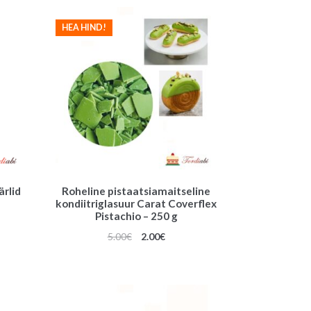
HEA HIND!
ärlid
Roheline pistaatsiamaitseline
kondiitriglasuur Carat Coverflex
Pistachio – 250 g
Algne
Praegune
5.00
€
2.00
€
hind
hind
oli:
on:
5.00€.
2.00€.