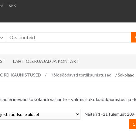
ed
KKK
AST
LAHTIOLEKUAJAD JA KONTAKT
ks/ TORDIKAUNISTUSED
/
Kõik söödavad tordikaunistused
/ Šokolaad
 leiad erinevaid šokolaadi variante – valmis šokolaadikaunistusi ja 
Näitan 1–21 tulemust 209-
1