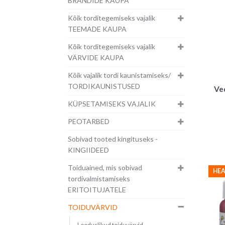
BRÄNDIDE KAUPA
Kõik torditegemiseks vajalik
TEEMADE KAUPA
Kõik torditegemiseks vajalik
VÄRVIDE KAUPA
Kõik vajalik tordi kaunistamiseks/
TORDIKAUNISTUSED
Ved
KÜPSETAMISEKS VAJALIK
PEOTARBED
Sobivad tooted kingituseks -
KINGIIDEED
Toiduained, mis sobivad
HEA
tordivalmistamiseks
ERITOITUJATELE
TOIDUVÄRVID