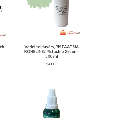
ck –
Vedel toiduvärv, PISTAATSIA
ROHELINE/ Pistachio Green –
500 ml
14.00
€