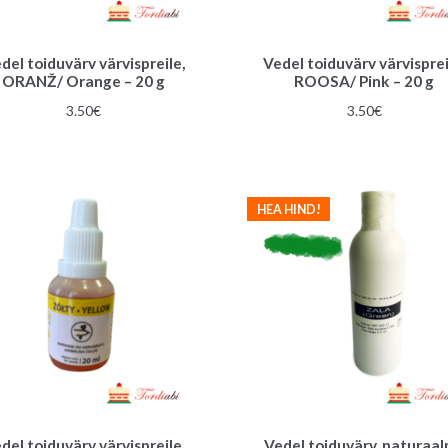
del toiduvärv värvispreile,
Vedel toiduvärv värvisprei
ORANŽ/ Orange – 20 g
ROOSA/ Pink – 20 g
3.50
€
3.50
€
HEA HIND!
del toiduvärv värvispreile,
Vedel toiduvärv, naturaal