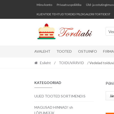
Skip
Skip
Minu konto
Privaatsuspoliitika
Üld- ja ostutingimus
to
to
KLIENTIDE TEHTUD TORDID/ PILDIGALERII TORTIDEST
navigation
content
Ve
AVALEHT
TOOTED
OSTUINFO
FIRM
Esileht
/
TOIDUVÄRVID
/ Vedelad toiduv
KATEGOORIAD
Põhi
UUED TOOTED SORTIMENDIS
MAGUSAD HINNAD! sh
LÕPUMÜÜK