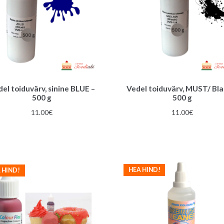
el toiduvärv, sinine BLUE –
Vedel toiduvärv, MUST/ Bla
500 g
500 g
11.00
€
11.00
€
HEA HIND!
 HIND!