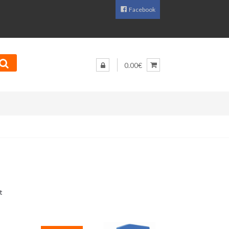
Facebook
0.00€
Sorditud
t
uusimate
järgi