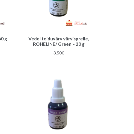
60 g
Vedel toiduvärv värvispreile,
ROHELINE/ Green – 20 g
une
3.50
€