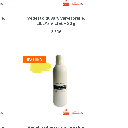
le,
Vedel toiduvärv värvispreile,
LILLA/ Violet – 20 g
3.50
€
HEA HIND!
ne,
Vedel toiduvärv, naturaalne,