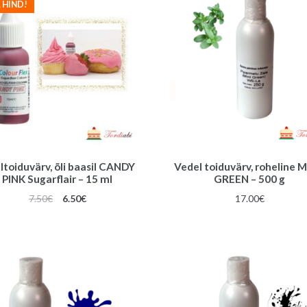
 HIND!
ltoiduvärv, õli baasil CANDY
Vedel toiduvärv, roheline 
PINK Sugarflair – 15 ml
GREEN – 500 g
Algne
Praegune
7.50
€
6.50
€
17.00
€
hind
hind
oli:
on:
7.50€.
6.50€.