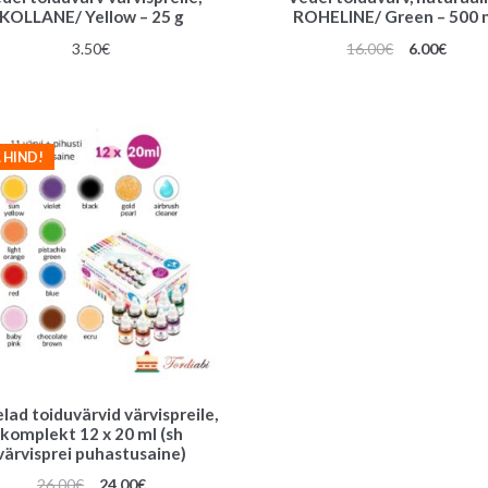
KOLLANE/ Yellow – 25 g
ROHELINE/ Green – 500 
Algne
Praeg
3.50
€
16.00
€
6.00
€
hind
hind
oli:
on:
16.00€.
6.00€.
 HIND!
lad toiduvärvid värvispreile,
komplekt 12 x 20 ml (sh
värvisprei puhastusaine)
Algne
Praegune
26.00
€
24.00
€