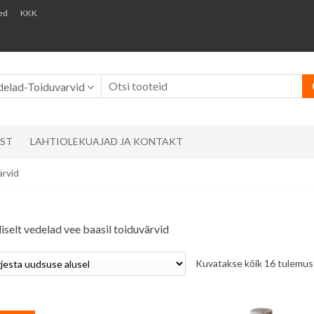
ed
KKK
delad-Toiduvarvid
AST
LAHTIOLEKUAJAD JA KONTAKT
ärvid
liselt vedelad vee baasil toiduvärvid
Kuvatakse kõik 16 tulemus