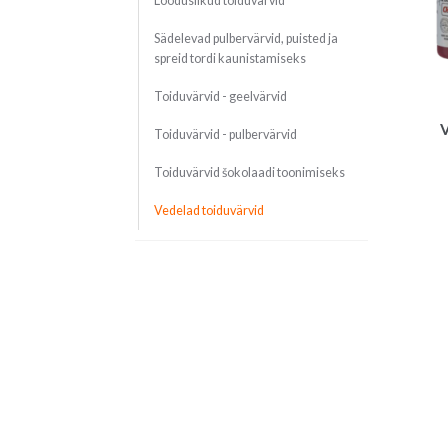
Looduslikud toiduvärvid
Sädelevad pulbervärvid, puisted ja
spreid tordi kaunistamiseks
Toiduvärvid - geelvärvid
V
Toiduvärvid - pulbervärvid
Toiduvärvid šokolaadi toonimiseks
Vedelad toiduvärvid