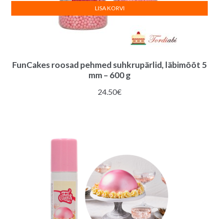
LISA KORVI
FunCakes roosad pehmed suhkrupärlid, läbimõõt 5
mm – 600 g
24.50
€