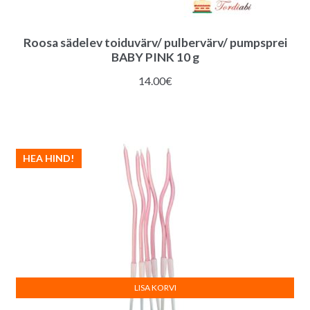
Roosa sädelev toiduvärv/ pulbervärv/ pumpsprei
BABY PINK 10 g
14.00
€
HEA HIND!
LISA KORVI