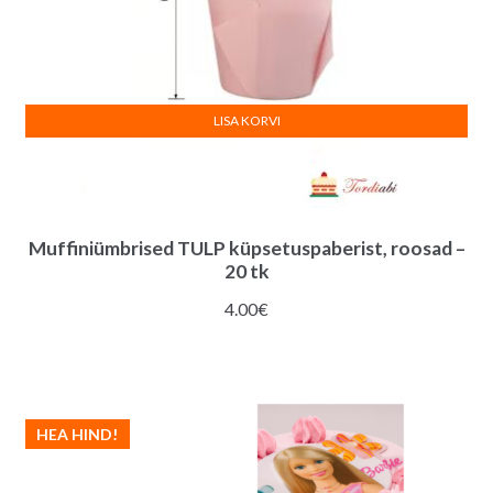
LISA KORVI
Muffiniümbrised TULP küpsetuspaberist, roosad –
20 tk
4.00
€
HEA HIND!