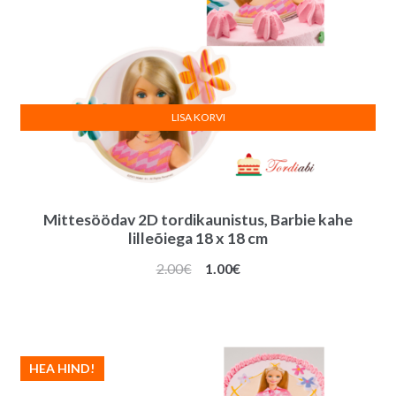
LISA KORVI
Mittesöödav 2D tordikaunistus, Barbie kahe
lilleõiega 18 x 18 cm
Algne
Praegune
2.00
€
1.00
€
hind
hind
oli:
on:
2.00€.
1.00€.
HEA HIND!