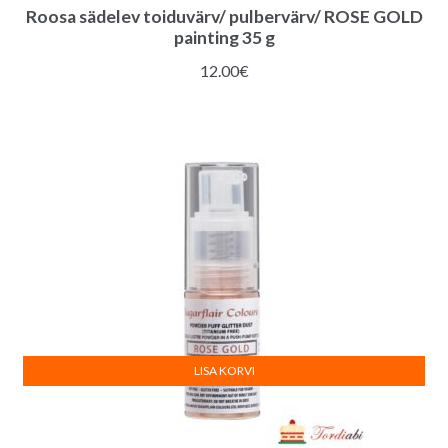
Roosa sädelev toiduvärv/ pulbervärv/ ROSE GOLD
painting 35 g
12.00
€
LISA KORVI