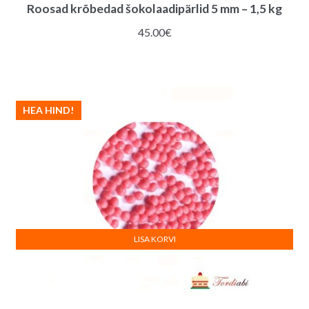
Roosad krõbedad šokolaadipärlid 5 mm – 1,5 kg
45.00
€
HEA HIND!
LISA KORVI