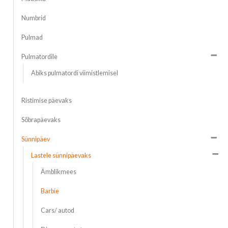
Numbrid
Pulmad
Pulmatordile
Abiks pulmatordi viimistlemisel
Ristimise päevaks
Sõbrapäevaks
Sünnipäev
Lastele sünnipäevaks
Ämblikmees
Barbie
Cars/ autod