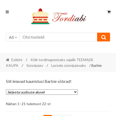
Skip
Skip
to
to
navigation
content
All
Esileht
/
Kõik torditegemiseks vajalik TEEMADE
KAUPA
/
Sünnipäev
/
Lastele sünnipäevaks
/ Barbie
Siit leiavad kaunistusi Barbie sõbrad!
Sorditud
Näitan 1–21 tulemust 22-st
uusimate
järgi