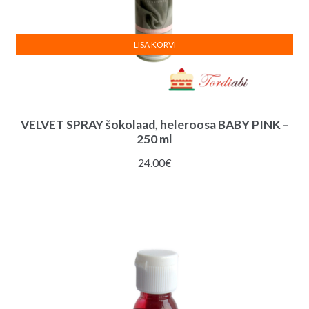
LISA KORVI
VELVET SPRAY šokolaad, heleroosa BABY PINK –
250 ml
24.00
€