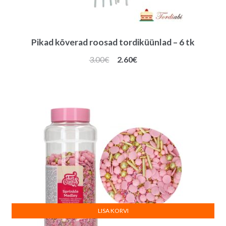
Pikad kõverad roosad tordiküünlad – 6 tk
Algne
Praegune
3.00
€
2.60
€
hind
hind
oli:
on:
3.00€.
2.60€.
LISA KORVI