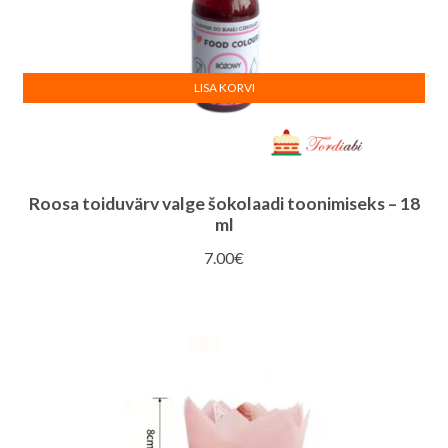
LISA KORVI
Roosa toiduvärv valge šokolaadi toonimiseks – 18
ml
7.00
€