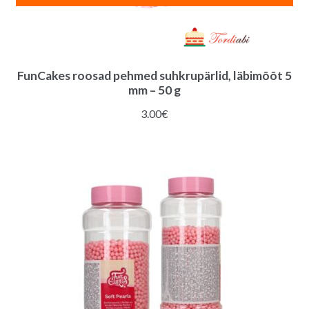
FunCakes roosad pehmed suhkrupärlid, läbimõõt 5
mm – 50 g
3.00
€