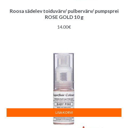
Roosa sädelev toiduvärv/ pulbervärv/ pumpsprei
ROSE GOLD 10 g
14.00
€
LISA KORVI