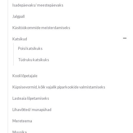
Isadepäevaks/ meestepäevaks
Jalgpall
Käsitöökommide meisterdamiseks
Katsikud
Poisi katsikuks
Tüdruku katsikuks
Kooli lõpetajale
Küpsisevormid, kõik vajalik piparkookide valmistamiseks
Lasteaia lõpetamiseks
Lihavõtted/ munapühad
Mereteema
Muusika