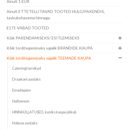
Ainult 1 EUR
Ainult ETTETELLITAVAD TOOTED HULGIPAKENDIS,
taskukohasema hinnaga
E171-VABAD TOOTED
Kõik PAKENDAMISEKS/ ESITLEMISEKS
Kõik torditegemiseks vajalik BRÄNDIDE KAUPA
Kõik torditegemiseks vajalik TEEMADE KAUPA
Cateringi tarvikud
Draakoni aastaks
Emadepäev
Halloween
HINNAÜLLATUSED, kuniks kaupa jätkub
Hobuse aastaks