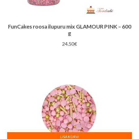
FunCakes roosa ilupuru mix GLAMOUR PINK – 600
g
24.50
€
LISA KORVI