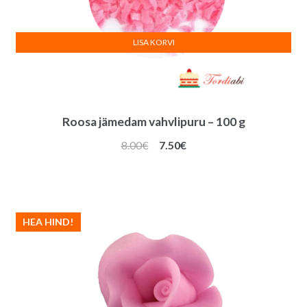
LISA KORVI
Roosa jämedam vahvlipuru – 100 g
Algne
Praegune
8.00
€
7.50
€
hind
hind
oli:
on:
8.00€.
7.50€.
HEA HIND!