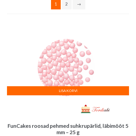
1
2
→
LISA KORVI
FunCakes roosad pehmed suhkrupärlid, läbimõõt 5
mm – 25 g