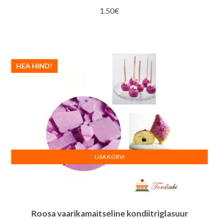
1.50
€
HEA HIND!
LISA KORVI
Roosa vaarikamaitseline kondiitriglasuur