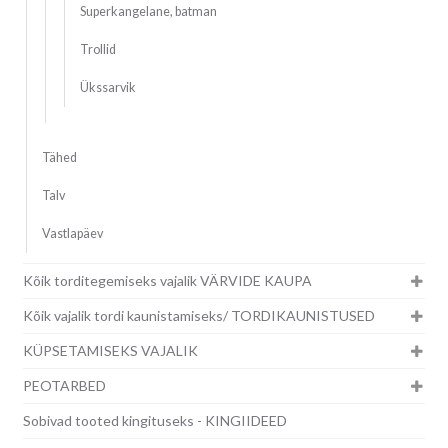
Superkangelane, batman
Trollid
Ükssarvik
Tähed
Talv
Vastlapäev
Kõik torditegemiseks vajalik VÄRVIDE KAUPA
Kõik vajalik tordi kaunistamiseks/ TORDIKAUNISTUSED
KÜPSETAMISEKS VAJALIK
PEOTARBED
Sobivad tooted kingituseks - KINGIIDEED