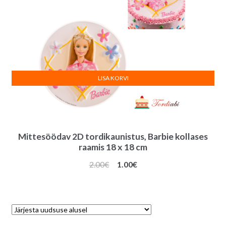
LISA KORVI
Mittesöödav 2D tordikaunistus, Barbie kollases
raamis 18 x 18 cm
Algne
Praegune
2.00
€
1.00
€
hind
hind
oli:
on:
2.00€.
1.00€.