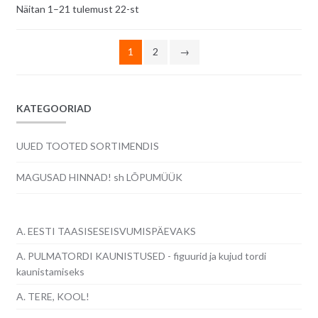
Sorditud
Näitan 1–21 tulemust 22-st
uusimate
järgi
1
2
→
KATEGOORIAD
UUED TOOTED SORTIMENDIS
MAGUSAD HINNAD! sh LÕPUMÜÜK
A. EESTI TAASISESEISVUMISPÄEVAKS
A. PULMATORDI KAUNISTUSED - figuurid ja kujud tordi
kaunistamiseks
A. TERE, KOOL!