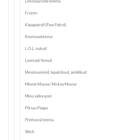
Dinosauruste teema
Frozen
Käpapatrull (Paw Patrol)
Kosmoseteema
L.O.L. nukud
Loomad/ linnud
Mesimummid, lepatriinud, ämblikud
Minnie Mouse/ Mickey Mouse
Minu väike poni
Põrsas Peppa
Printsessi teema
Stitch