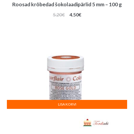
Roosad krõbedad šokolaadipärlid 5 mm – 100 g
Algne
Praegune
5.20
€
4.50
€
hind
hind
oli:
on:
5.20€.
4.50€.
LISA KORVI