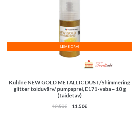
LISA KORVI
Kuldne NEW GOLD METALLIC DUST/Shimmering
glitter toiduvärv/ pumpsprei, E171-vaba – 10 g
(täidetav)
Algne
Praegune
12.50
€
11.50
€
hind
hind
oli:
on:
12.50€.
11.50€.