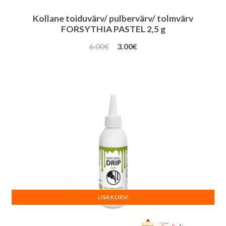
Kollane toiduvärv/ pulbervärv/ tolmvärv
FORSYTHIA PASTEL 2,5 g
Algne
Praegune
6.00
€
3.00
€
hind
hind
oli:
on:
6.00€.
3.00€.
LISA KORVI