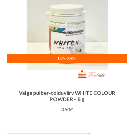
LISA KORVI
Valge pulber-toiduvärv WHITE COLOUR
POWDER – 8 g
3.50
€