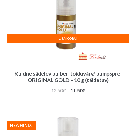
LISA KORVI
Kuldne sädelev pulber-toiduvärv/ pumpsprei
ORIGINAL GOLD – 10 g (täidetav)
Algne
Praegune
12.50
€
11.50
€
hind
hind
oli:
on:
12.50€.
11.50€.
HEA HIND!