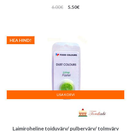
Algne
Praegune
6.00
€
5.50
€
hind
hind
oli:
on:
6.00€.
5.50€.
HEA HIND!
LISA KORVI
Laimiroheline toiduvärv/ pulbervärv/ tolmvärv