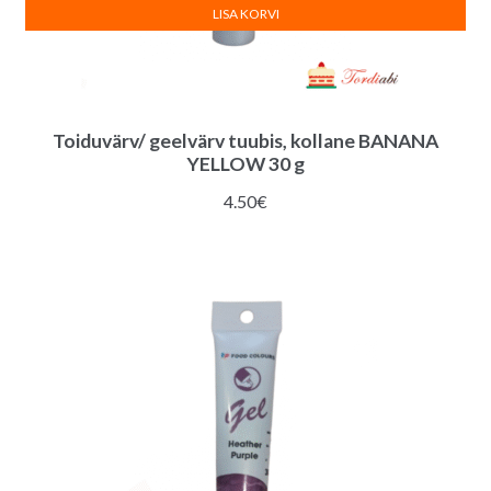
LISA KORVI
Toiduvärv/ geelvärv tuubis, kollane BANANA
YELLOW 30 g
4.50
€