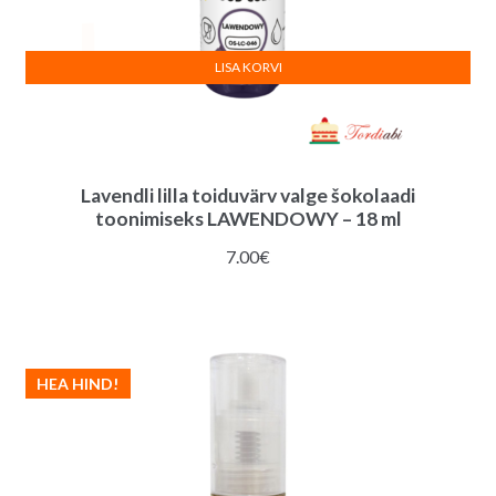
LISA KORVI
Lavendli lilla toiduvärv valge šokolaadi
toonimiseks LAWENDOWY – 18 ml
7.00
€
HEA HIND!