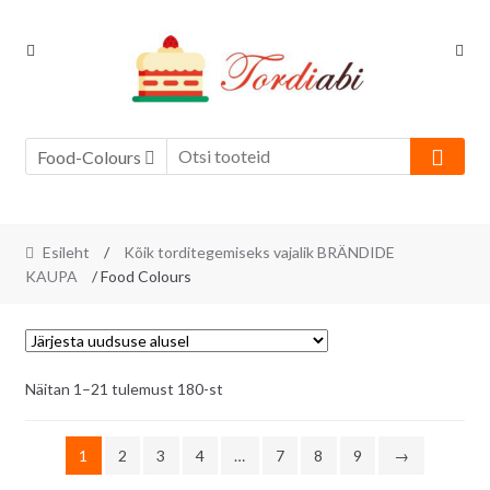
Skip
Skip
to
to
navigation
content
Food-Colours
Esileht
/
Kõik torditegemiseks vajalik BRÄNDIDE
KAUPA
/ Food Colours
Sorditud
Näitan 1–21 tulemust 180-st
uusimate
järgi
1
2
3
4
…
7
8
9
→