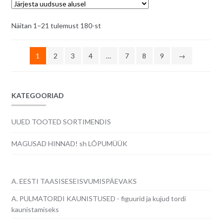
Sorditud
Näitan 1–21 tulemust 180-st
uusimate
järgi
1
2
3
4
…
7
8
9
→
KATEGOORIAD
UUED TOOTED SORTIMENDIS
MAGUSAD HINNAD! sh LÕPUMÜÜK
A. EESTI TAASISESEISVUMISPÄEVAKS
A. PULMATORDI KAUNISTUSED - figuurid ja kujud tordi
kaunistamiseks