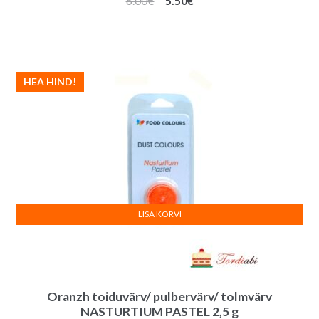
6.00
€
5.50
€
hind
hind
oli:
on:
6.00€.
5.50€.
HEA HIND!
LISA KORVI
Oranzh toiduvärv/ pulbervärv/ tolmvärv
NASTURTIUM PASTEL 2,5 g