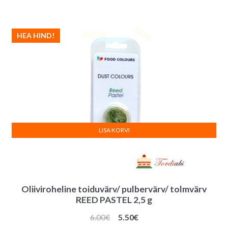
HEA HIND!
LISA KORVI
Oliiviroheline toiduvärv/ pulbervärv/ tolmvärv
REED PASTEL 2,5 g
Algne
Praegune
6.00
€
5.50
€