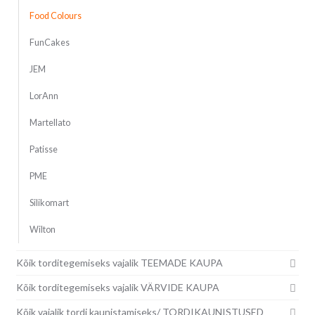
Food Colours
FunCakes
JEM
LorAnn
Martellato
Patisse
PME
Silikomart
Wilton
Kõik torditegemiseks vajalik TEEMADE KAUPA
Kõik torditegemiseks vajalik VÄRVIDE KAUPA
Kõik vajalik tordi kaunistamiseks/ TORDIKAUNISTUSED