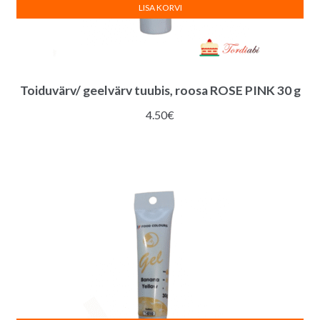
LISA KORVI
Toiduvärv/ geelvärv tuubis, roosa ROSE PINK 30 g
4.50
€