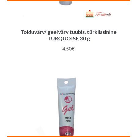
Toiduvärv/ geelvärv tuubis, türkiissinine
TURQUOISE 30 g
4.50
€