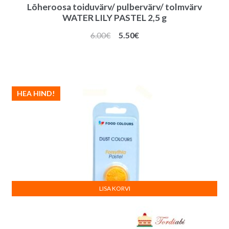
Lõheroosa toiduvärv/ pulbervärv/ tolmvärv
WATER LILY PASTEL 2,5 g
Algne
Praegune
6.00
€
5.50
€
hind
hind
oli:
on:
6.00€.
5.50€.
HEA HIND!
LISA KORVI