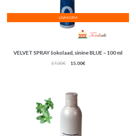
LISA KORVI
VELVET SPRAY šokolaad, sinine BLUE – 100 ml
Algne
Praegune
17.00
€
15.00
€
hind
hind
oli:
on:
17.00€.
15.00€.