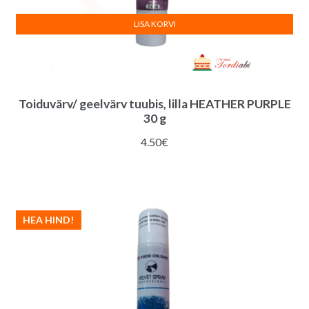
LISA KORVI
Toiduvärv/ geelvärv tuubis, lilla HEATHER PURPLE
30 g
4.50
€
HEA HIND!