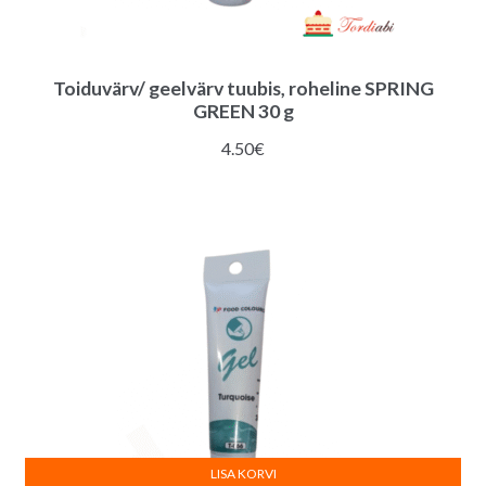
Toiduvärv/ geelvärv tuubis, roheline SPRING
GREEN 30 g
4.50
€
LISA KORVI