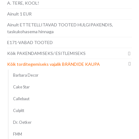
A. TERE, KOOL!
Ainult 1 EUR
Ainult ETTETELLITAVAD TOOTED HULGIPAKENDIS,
taskukohasema hinnaga
E171-VABAD TOOTED
Kõik PAKENDAMISEKS/ ESITLEMISEKS
Kõik torditegemiseks vajalik BRÄNDIDE KAUPA
Barbara Decor
Cake Star
Callebaut
Culpitt
Dr. Oetker
FMM