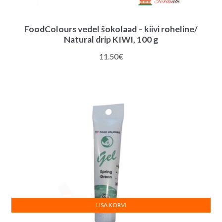
FoodColours vedel šokolaad – kiivi roheline/
Natural drip KIWI, 100 g
11.50
€
LISA KORVI