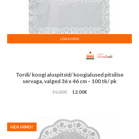
LISA KORVI
Tordi/ koogi aluspitsid/ koogialused pitsilise
servaga, valged 36 x 46 cm – 100 tk/ pk
Algne
Praegune
15.00
€
12.00
€
hind
hind
oli:
on:
15.00€.
12.00€.
HEA HIND!