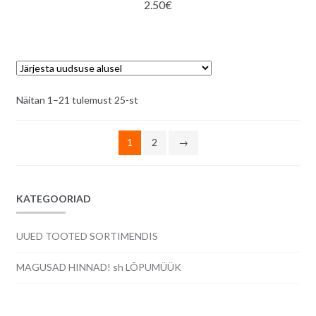
2.50
€
Sorditud
Näitan 1–21 tulemust 25-st
uusimate
järgi
1
2
→
KATEGOORIAD
UUED TOOTED SORTIMENDIS
MAGUSAD HINNAD! sh LÕPUMÜÜK