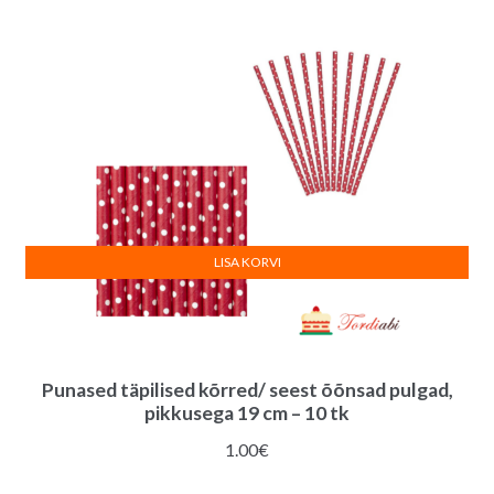
LISA KORVI
Punased täpilised kõrred/ seest õõnsad pulgad,
pikkusega 19 cm – 10 tk
1.00
€