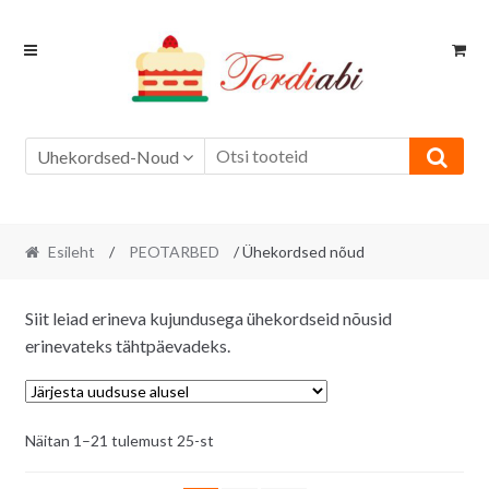
Skip
Skip
to
to
navigation
content
Uhekordsed-Noud
Esileht
/
PEOTARBED
/ Ühekordsed nõud
Siit leiad erineva kujundusega ühekordseid nõusid
erinevateks tähtpäevadeks.
Sorditud
Näitan 1–21 tulemust 25-st
uusimate
järgi