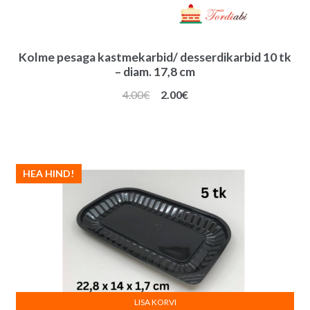
Kolme pesaga kastmekarbid/ desserdikarbid 10 tk
– diam. 17,8 cm
Algne
Praegune
4.00
€
2.00
€
hind
hind
oli:
on:
4.00€.
2.00€.
HEA HIND!
LISA KORVI