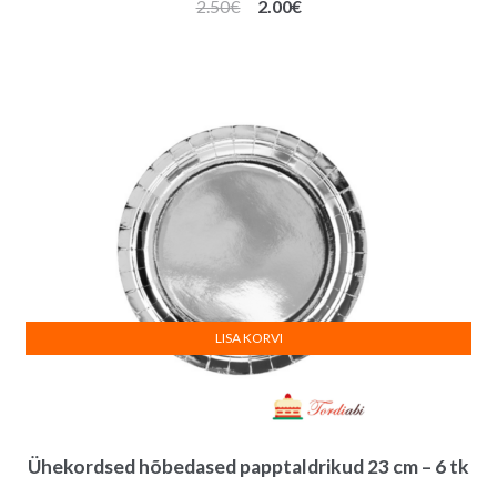
Algne
Praegune
2.50
€
2.00
€
hind
hind
oli:
on:
2.50€.
2.00€.
LISA KORVI
Ühekordsed hõbedased papptaldrikud 23 cm – 6 tk