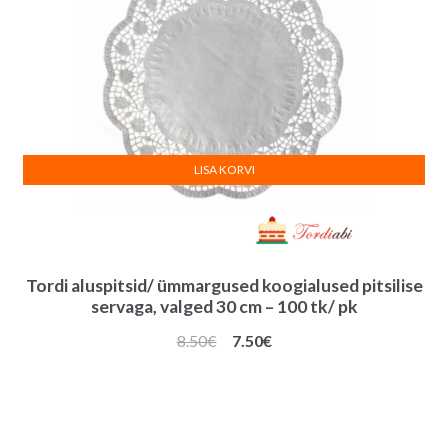
LISA KORVI
Tordi aluspitsid/ ümmargused koogialused pitsilise
servaga, valged 30 cm – 100 tk/ pk
Algne
Praegune
8.50
€
7.50
€
hind
hind
oli:
on:
8.50€.
7.50€.