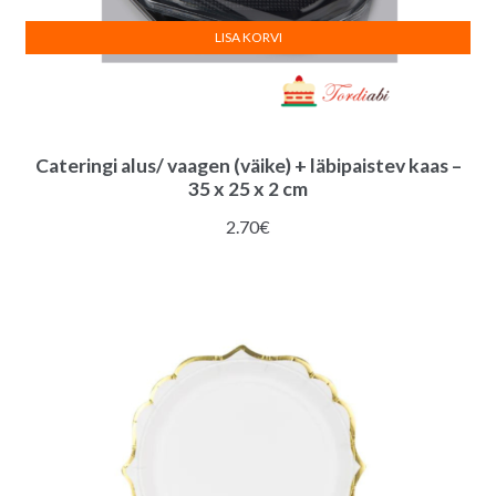
LISA KORVI
Cateringi alus/ vaagen (väike) + läbipaistev kaas –
35 x 25 x 2 cm
2.70
€