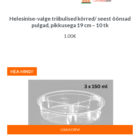
Helesinise-valge triibulised kõrred/ seest õõnsad
pulgad, pikkusega 19 cm – 10 tk
1.00
€
HEA HIND!
LISA KORVI