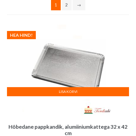
1
2
→
HEA HIND!
LISA KORVI
Hõbedane pappkandik, alumiiniumkattega 32 x 42
cm