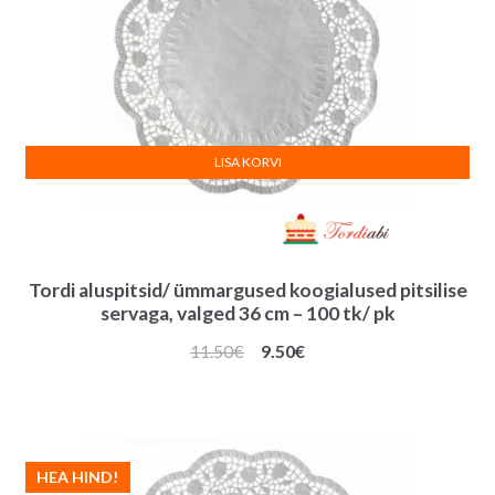
LISA KORVI
Tordi aluspitsid/ ümmargused koogialused pitsilise
servaga, valged 36 cm – 100 tk/ pk
Algne
Praegune
11.50
€
9.50
€
hind
hind
oli:
on:
11.50€.
9.50€.
HEA HIND!