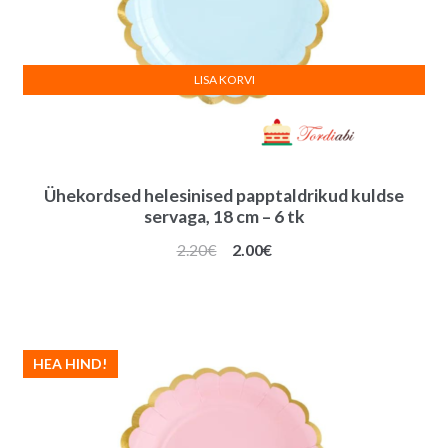
LISA KORVI
Ühekordsed helesinised papptaldrikud kuldse
servaga, 18 cm – 6 tk
Algne
Praegune
2.20
€
2.00
€
hind
hind
oli:
on:
2.20€.
2.00€.
HEA HIND!