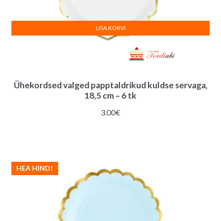
LISA KORVI
Ühekordsed valged papptaldrikud kuldse servaga,
18,5 cm – 6 tk
3.00
€
HEA HIND!