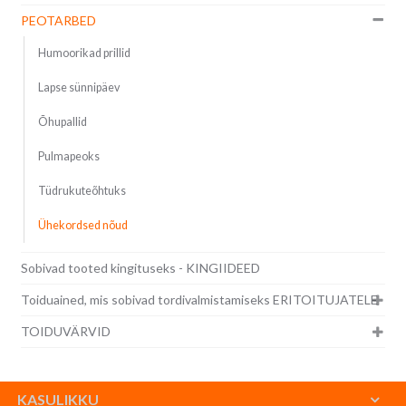
PEOTARBED
Humoorikad prillid
Lapse sünnipäev
Õhupallid
Pulmapeoks
Tüdrukuteõhtuks
Ühekordsed nõud
Sobivad tooted kingituseks - KINGIIDEED
Toiduained, mis sobivad tordivalmistamiseks ERITOITUJATELE
TOIDUVÄRVID
KASULIKKU