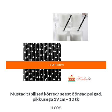
LISA KORVI
Mustad täpilised kõrred/ seest õõnsad pulgad,
pikkusega 19 cm – 10 tk
1.00
€