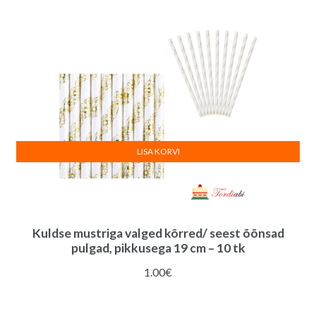
LISA KORVI
Kuldse mustriga valged kõrred/ seest õõnsad
pulgad, pikkusega 19 cm – 10 tk
1.00
€