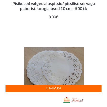
Pisikesed valged aluspitsid/ pitsilise servaga
paberist koogialused 10 cm – 500 tk
8.00
€
LISA KORVI