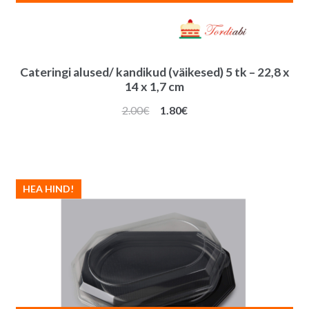
Cateringi alused/ kandikud (väikesed) 5 tk – 22,8 x
14 x 1,7 cm
Algne
Praegune
2.00
€
1.80
€
hind
hind
oli:
on:
2.00€.
1.80€.
HEA HIND!