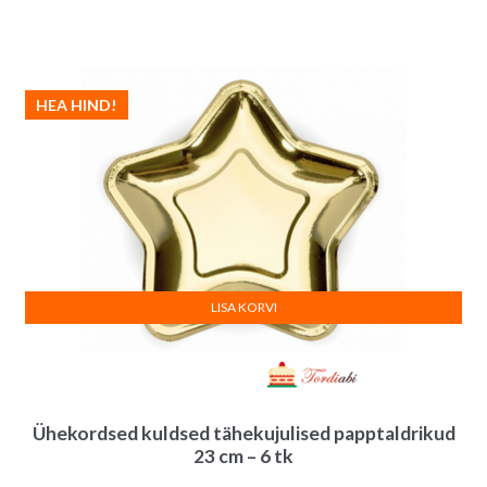
HEA HIND!
LISA KORVI
Ühekordsed kuldsed tähekujulised papptaldrikud
23 cm – 6 tk