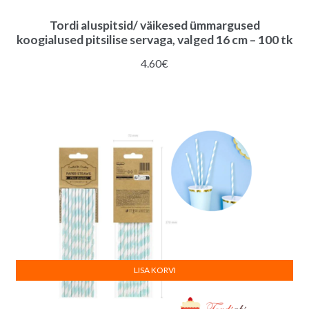
Tordi aluspitsid/ väikesed ümmargused
koogialused pitsilise servaga, valged 16 cm – 100 tk
4.60
€
LISA KORVI