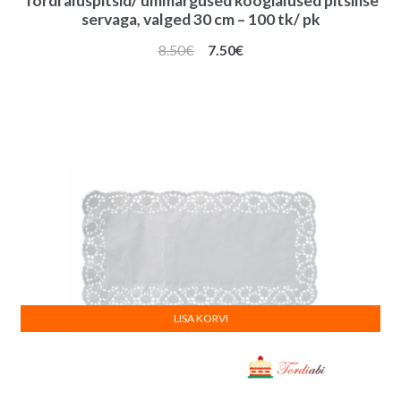
Tordi aluspitsid/ ümmargused koogialused pitsilise
servaga, valged 30 cm – 100 tk/ pk
Algne
Praegune
8.50
€
7.50
€
hind
hind
oli:
on:
8.50€.
7.50€.
LISA KORVI