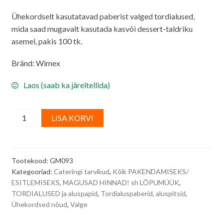
hind
hind
Ühekordselt kasutatavad paberist valged tordialused,
oli:
on:
mida saad mugavalt kasutada kasvõi dessert-taldriku
11.50€.
9.50€.
asemel, pakis 100 tk.
Bränd: Wimex
Laos (saab ka järeltellida)
Tordi
A
LISA KORVI
aluspitsid/
l
ümmargused
t
koogialused
e
Tootekood:
GM093
pitsilise
r
Kategooriad:
Cateringi tarvikud
,
Kõik PAKENDAMISEKS/
servaga,
n
ESITLEMISEKS
,
MAGUSAD HINNAD! sh LÕPUMÜÜK
,
valged
a
TORDIALUSED ja aluspapid
,
Tordialuspaberid, aluspitsid
,
36
t
Ühekordsed nõud
,
Valge
cm
i