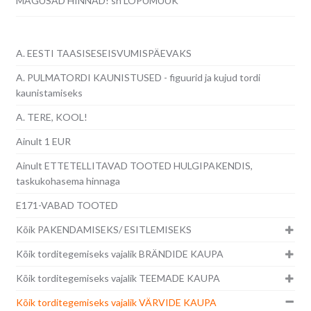
MAGUSAD HINNAD! sh LÕPUMÜÜK
A. EESTI TAASISESEISVUMISPÄEVAKS
A. PULMATORDI KAUNISTUSED - figuurid ja kujud tordi
kaunistamiseks
A. TERE, KOOL!
Ainult 1 EUR
Ainult ETTETELLITAVAD TOOTED HULGIPAKENDIS,
taskukohasema hinnaga
E171-VABAD TOOTED
Kõik PAKENDAMISEKS/ ESITLEMISEKS
Kõik torditegemiseks vajalik BRÄNDIDE KAUPA
Kõik torditegemiseks vajalik TEEMADE KAUPA
Kõik torditegemiseks vajalik VÄRVIDE KAUPA