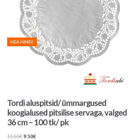
HEA HIND!
Tordi aluspitsid/ ümmargused
koogialused pitsilise servaga, valged
36 cm – 100 tk/ pk
Algne
Praegune
11.50
€
9.50
€