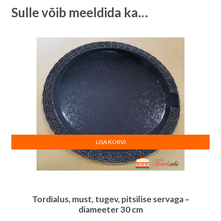
-
v
Sulle võib meeldida ka…
100
e
tk/
:
pk
quantity
LISA KORVI
Tordialus, must, tugev, pitsilise servaga –
diameeter 30 cm