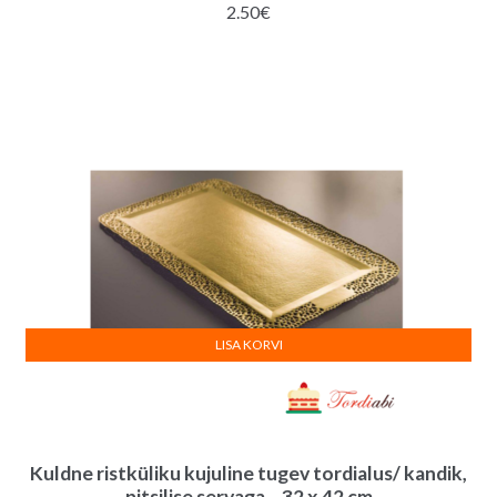
2.50
€
LISA KORVI
Kuldne ristküliku kujuline tugev tordialus/ kandik,
pitsilise servaga – 32 x 42 cm