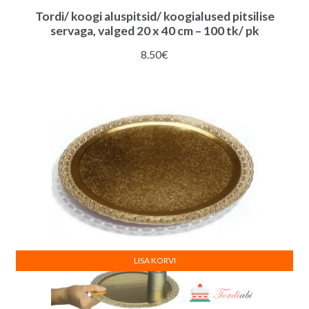
Tordi/ koogi aluspitsid/ koogialused pitsilise
servaga, valged 20 x 40 cm – 100 tk/ pk
8.50
€
LISA KORVI