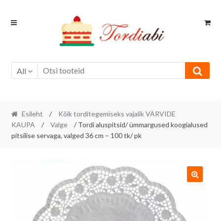
Skip
Skip
to
to
navigation
content
All
Esileht
/
Kõik torditegemiseks vajalik VÄRVIDE
KAUPA
/
Valge
/ Tordi aluspitsid/ ümmargused koogialused
pitsilise servaga, valged 36 cm – 100 tk/ pk