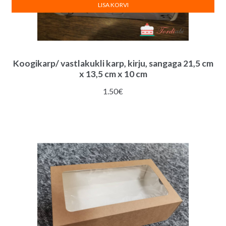
LISA KORVI
Koogikarp/ vastlakukli karp, kirju, sangaga 21,5 cm
x 13,5 cm x 10 cm
1.50
€