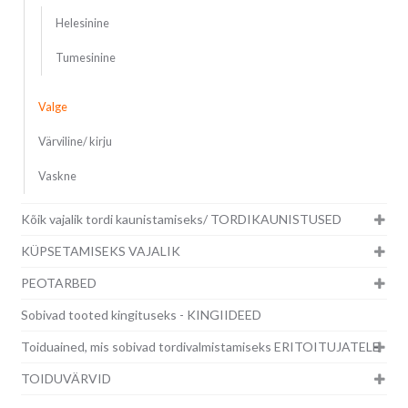
Helesinine
Tumesinine
Valge
Värviline/ kirju
Vaskne
Kõik vajalik tordi kaunistamiseks/ TORDIKAUNISTUSED
KÜPSETAMISEKS VAJALIK
PEOTARBED
Sobivad tooted kingituseks - KINGIIDEED
Toiduained, mis sobivad tordivalmistamiseks ERITOITUJATELE
TOIDUVÄRVID