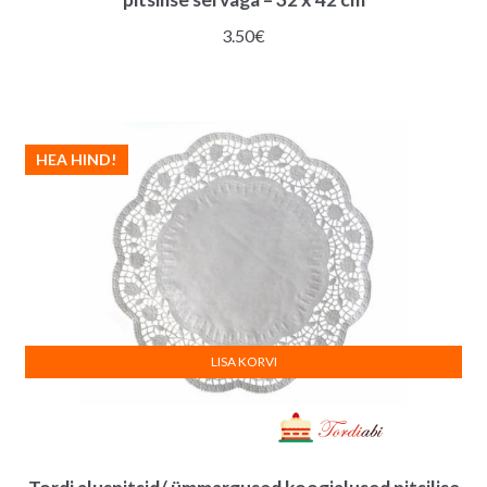
3.50
€
HEA HIND!
LISA KORVI