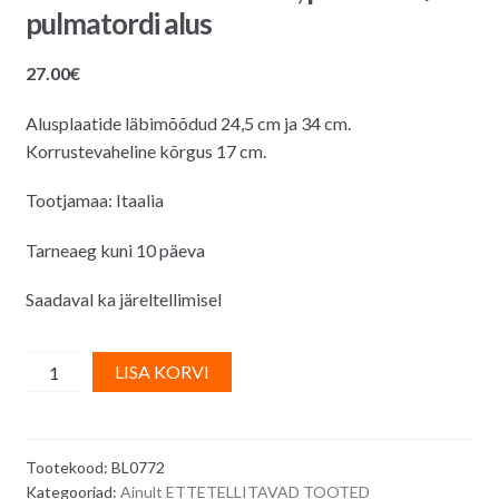
pulmatordi alus
27.00
€
Alusplaatide läbimõõdud 24,5 cm ja 34 cm.
Korrustevaheline kõrgus 17 cm.
Tootjamaa: Itaalia
Tarneaeg kuni 10 päeva
Saadaval ka järeltellimisel
2-
A
LISA KORVI
korruseline
l
tordialus,
t
plastikust/
e
Tootekood:
BL0772
pulmatordi
r
Kategooriad:
Ainult ETTETELLITAVAD TOOTED