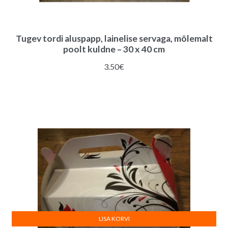
Tugev tordi aluspapp, lainelise servaga, mõlemalt
poolt kuldne – 30 x 40 cm
3.50
€
LISA KORVI