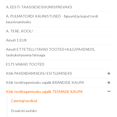
A. EESTI TAASISESEISVUMISPÄEVAKS
A. PULMATORDI KAUNISTUSED - figuurid ja kujud tordi
kaunistamiseks
A. TERE, KOOL!
Ainult 1 EUR
Ainult ETTETELLITAVAD TOOTED HULGIPAKENDIS,
taskukohasema hinnaga
E171-VABAD TOOTED
Kõik PAKENDAMISEKS/ ESITLEMISEKS
Kõik torditegemiseks vajalik BRÄNDIDE KAUPA
Kõik torditegemiseks vajalik TEEMADE KAUPA
Cateringi tarvikud
Draakoni aastaks