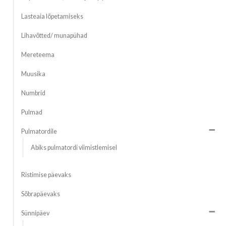
Lasteaia lõpetamiseks
Lihavõtted/ munapühad
Mereteema
Muusika
Numbrid
Pulmad
Pulmatordile
Abiks pulmatordi viimistlemisel
Ristimise päevaks
Sõbrapäevaks
Sünnipäev