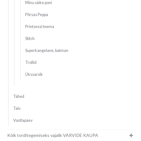
Minu väike poni
Põrsas Peppa
Printsessi teema
Stitch
Superkangelane, batman
Trollid
Ükssarvik
Tähed
Talv
Vastlapäev
Kõik torditegemiseks vajalik VÄRVIDE KAUPA