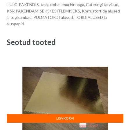
alus
n
HULGIPAKENDIS, taskukohasema hinnaga
,
Cateringi tarvikud
,
quantity
a
Kõik PAKENDAMISEKS/ ESITLEMISEKS
,
Korrustortide alused
t
ja tugisambad
,
PULMATORDI alused
,
TORDIALUSED ja
i
aluspapid
v
e
Seotud tooted
:
LISA KORVI