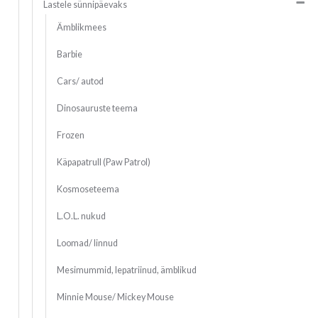
Lastele sünnipäevaks
Ämblikmees
Barbie
Cars/ autod
Dinosauruste teema
Frozen
Käpapatrull (Paw Patrol)
Kosmoseteema
L.O.L. nukud
Loomad/ linnud
Mesimummid, lepatriinud, ämblikud
Minnie Mouse/ Mickey Mouse