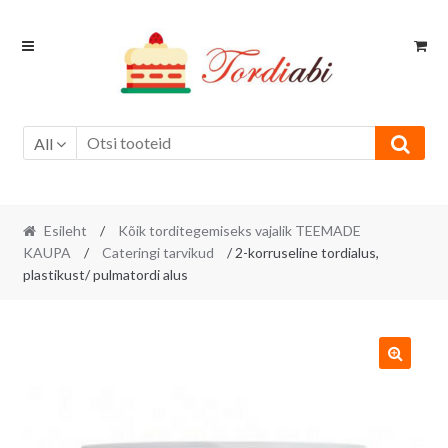
Skip
Skip
to
to
navigation
content
All
Esileht
/
Kõik torditegemiseks vajalik TEEMADE
KAUPA
/
Cateringi tarvikud
/ 2-korruseline tordialus,
plastikust/ pulmatordi alus