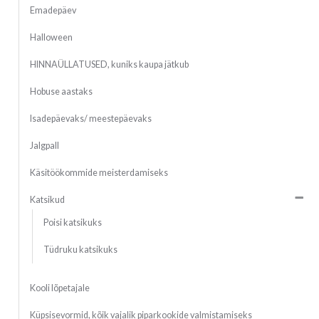
Emadepäev
Halloween
HINNAÜLLATUSED, kuniks kaupa jätkub
Hobuse aastaks
Isadepäevaks/ meestepäevaks
Jalgpall
Käsitöökommide meisterdamiseks
Katsikud
Poisi katsikuks
Tüdruku katsikuks
Kooli lõpetajale
Küpsisevormid, kõik vajalik piparkookide valmistamiseks