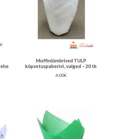
Muffiniümbrised TULP
lehe
küpsetuspaberist, valged – 20 tk
4.00
€
une