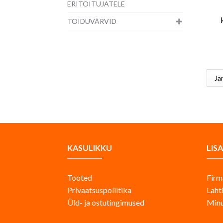
ERITOITUJATELE
TOIDUVÄRVID
KASULIKKU
LIS
Tooted
Firm
Privaatsuspoliitika
Laht
Üld- ja ostutingimused
Minu