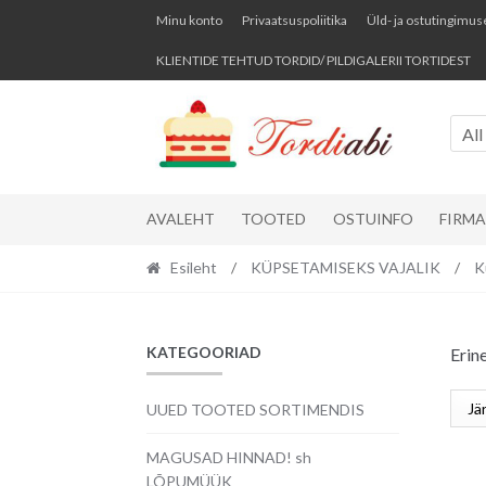
Skip
Skip
Minu konto
Privaatsuspoliitika
Üld- ja ostutingimus
to
to
KLIENTIDE TEHTUD TORDID/ PILDIGALERII TORTIDEST
navigation
content
All
AVALEHT
TOOTED
OSTUINFO
FIRM
Esileht
/
KÜPSETAMISEKS VAJALIK
/
K
KATEGOORIAD
Erin
UUED TOOTED SORTIMENDIS
MAGUSAD HINNAD! sh
LÕPUMÜÜK