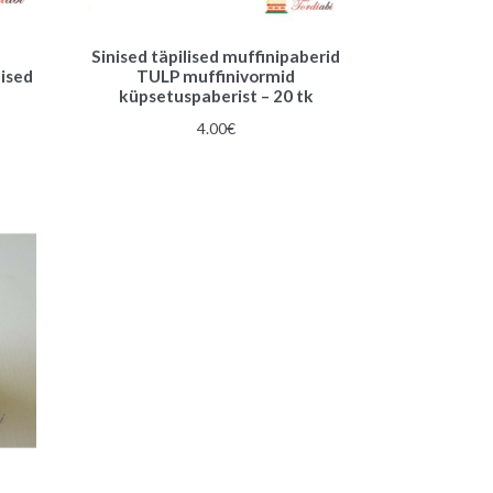
Sinised täpilised muffinipaberid
nised
TULP muffinivormid
küpsetuspaberist – 20 tk
4.00
€