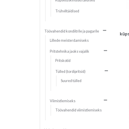
Küpsetuskindlad täidised
Trühvlitäidised
Töövahendid kondiitrile ja pagarile
küps
Lillede meisterdamiseks
Pritstehnika jaoks vajalik
Pritskotid
Tülled (tordipritsid)
Suured tülled
Viimistlemiseks
Töövahendid viimistlemiseks