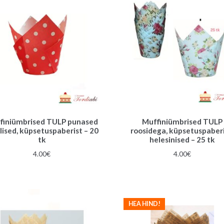
finiümbrised TULP punased
Muffiniümbrised TULP
lised, küpsetuspaberist – 20
roosidega, küpsetuspaberi
tk
helesinised – 25 tk
4.00
€
4.00
€
HEA HIND!