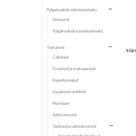
Pulgakookide valmistamiseks
Glasuurid
Pulgakookide kaunistamiseks
Toorained
küps
Callebaut
Essentsid ja maitsepastad
Küpsetussegud
Lisaained kondiitrile
Martsipan
Suhkrumassid
Täidised ja valmiskreemid