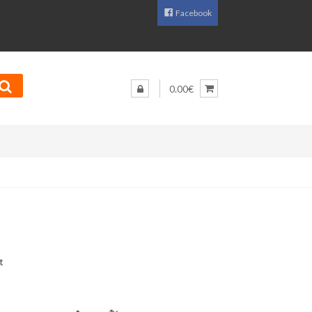
Facebook
0.00€
Sorditud
t
uusimate
järgi