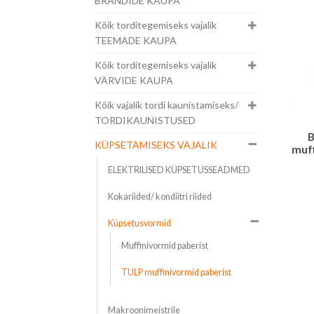
BRÄNDIDE KAUPA
Kõik torditegemiseks vajalik
TEEMADE KAUPA
Kõik torditegemiseks vajalik
VÄRVIDE KAUPA
Kõik vajalik tordi kaunistamiseks/
TORDIKAUNISTUSED
B
KÜPSETAMISEKS VAJALIK
muff
ELEKTRILISED KÜPSETUSSEADMED
Kokariided/ kondiitri riided
Küpsetusvormid
Muffinivormid paberist
TULP muffinivormid paberist
Makroonimeistrile