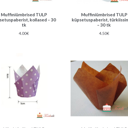
Muffiniümbrised TULP
Muffiniümbrised TULP
setuspaberist, kollased – 30
küpsetuspaberist, türkiissi
tk
– 30 tk
4.00
€
4.50
€