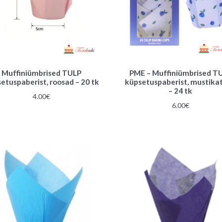
Muffiniümbrised TULP
PME – Muffiniümbrised T
etuspaberist, roosad – 20 tk
küpsetuspaberist, mustika
– 24 tk
4.00
€
6.00
€