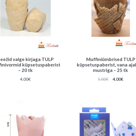
eežid valge kirjaga TULP
Muffiniümbrised TULP
inivormid küpsetuspaberist
küpsetuspaberist, vana aja
– 20 tk
mustriga – 25 tk
Algne
Praeg
4.00
€
5.00
€
4.00
€
hind
hind
oli:
on:
5.00€.
4.00€.