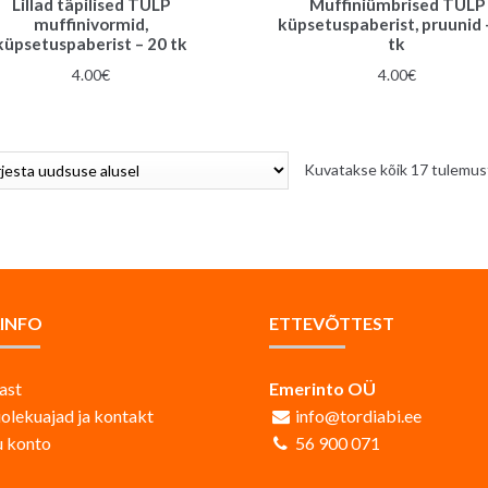
Lillad täpilised TULP
Muffiniümbrised TULP
muffinivormid,
küpsetuspaberist, pruunid 
küpsetuspaberist – 20 tk
tk
4.00
€
4.00
€
Kuvatakse kõik 17 tulemus
AINFO
ETTEVÕTTEST
ast
Emerinto OÜ
iolekuajad ja kontakt
info@tordiabi.ee
 konto
56 900 071