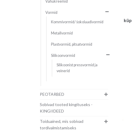
Vahukreemid
Vormid
küp
Kommivormid/ šokolaadivormid
Metallvormid
Plastvormid, pitsatvormid
Silikoonvormid
Silikoonist pressvormid ja
veinerid
PEOTARBED
Sobivad tooted kingituseks -
KINGIIDEED
Toiduained, mis sobivad
tordivalmistamiseks