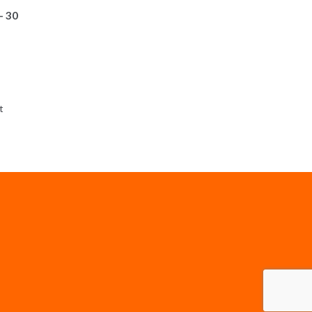
– 30
Sorditud
t
uusimate
järgi