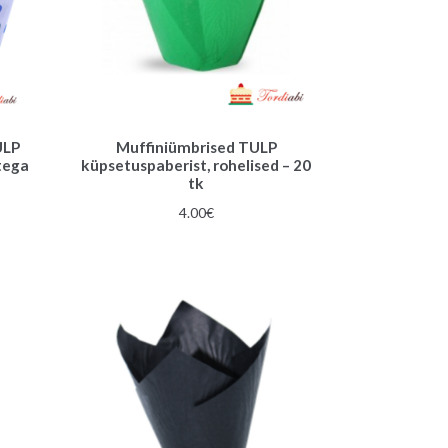
ULP
Muffiniümbrised TULP
tega
küpsetuspaberist, rohelised – 20
tk
4.00
€