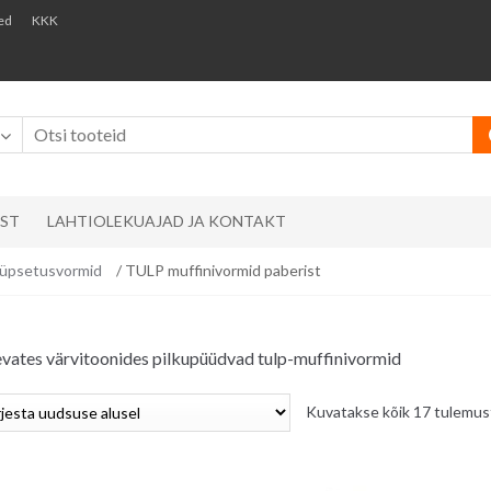
ed
KKK
AST
LAHTIOLEKUAJAD JA KONTAKT
üpsetusvormid
/ TULP muffinivormid paberist
evates värvitoonides pilkupüüdvad tulp-muffinivormid
Kuvatakse kõik 17 tulemus