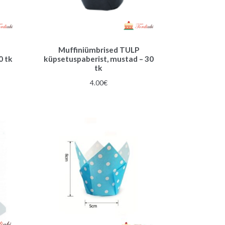
Muffiniümbrised TULP
0 tk
küpsetuspaberist, mustad – 30
tk
4.00
€