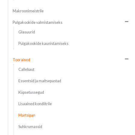
Makroonimeistrile
Pulgakookide valmistamiseks
Glasuurid
Pulgakookide kaunistamiseks
Toorained
Callebaut
Essentsid ja maitsepastad
Küpsetussegud
Lisaained kondiitrile
Martsipan
Suhkrumassid