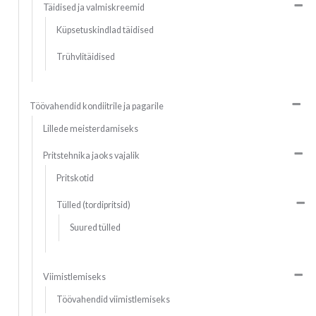
Täidised ja valmiskreemid
Küpsetuskindlad täidised
Trühvlitäidised
Töövahendid kondiitrile ja pagarile
Lillede meisterdamiseks
Pritstehnika jaoks vajalik
Pritskotid
Tülled (tordipritsid)
Suured tülled
Viimistlemiseks
Töövahendid viimistlemiseks