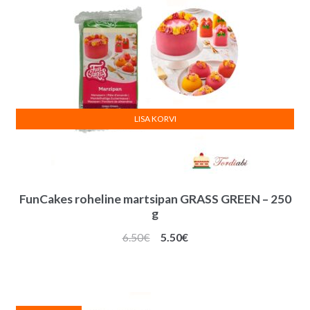
LISA KORVI
FunCakes roheline martsipan GRASS GREEN – 250
g
Algne
Praegune
6.50
€
5.50
€
hind
hind
oli:
on:
6.50€.
5.50€.