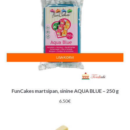
LISA KORVI
FunCakes martsipan, sinine AQUA BLUE – 250 g
6.50
€