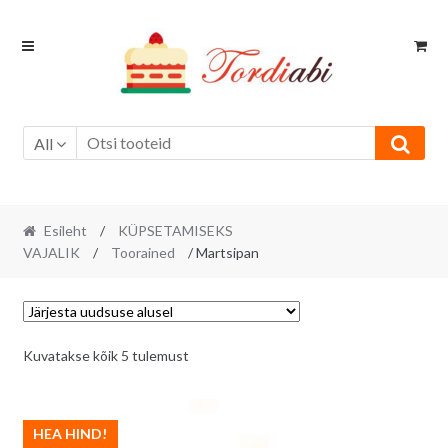
Skip
Skip
to
to
navigation
content
All
Esileht
/
KÜPSETAMISEKS
VAJALIK
/
Toorained
/ Martsipan
Sorditud
Kuvatakse kõik 5 tulemust
uusimate
järgi
HEA HIND!