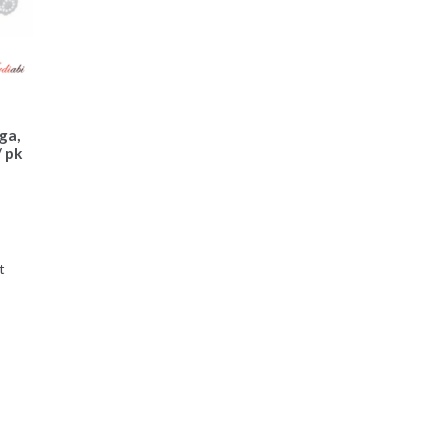
ga,
/ pk
Sorditud
t
uusimate
järgi