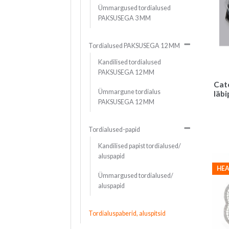
Ümmargused tordialused
PAKSUSEGA 3 MM
Tordialused PAKSUSEGA 12 MM
Kandilised tordialused
PAKSUSEGA 12 MM
Cate
Ümmargune tordialus
läbi
PAKSUSEGA 12 MM
Tordialused-papid
Kandilised papist tordialused/
aluspapid
HEA
Ümmargused tordialused/
aluspapid
Tordialuspaberid, aluspitsid