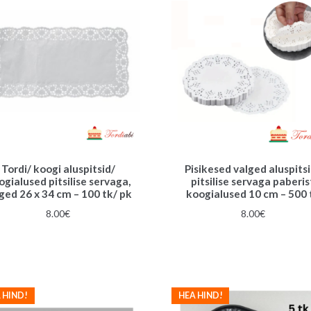
Tordi/ koogi aluspitsid/
Pisikesed valged aluspits
ogialused pitsilise servaga,
pitsilise servaga paberis
ged 26 x 34 cm – 100 tk/ pk
koogialused 10 cm – 500 
8.00
€
8.00
€
 HIND!
HEA HIND!