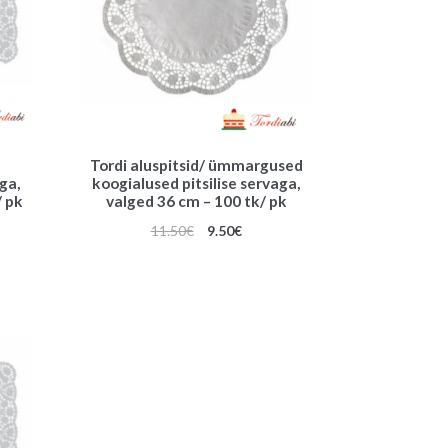
Tordi aluspitsid/ ümmargused
ga,
koogialused pitsilise servaga,
/ pk
valged 36 cm – 100 tk/ pk
gune
Algne
Praegune
11.50
€
9.50
€
hind
hind
oli:
on:
€.
11.50€.
9.50€.