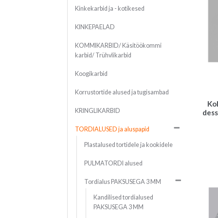
Kinkekarbid ja - kotikesed
KINKEPAELAD
KOMMIKARBID/ Käsitöökommi
karbid/ Trühvlikarbid
Koogikarbid
Korrustortide alused ja tugisambad
Ko
KRINGLIKARBID
dess
TORDIALUSED ja aluspapid
Plastalused tortidele ja kookidele
PULMATORDI alused
Tordialus PAKSUSEGA 3 MM
Kandilised tordialused
PAKSUSEGA 3 MM