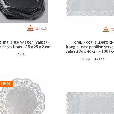
ringi alus/ vaagen (väike) +
Tordi/ koogi aluspitsid/
paistev kaas – 35 x 25 x 2 cm
koogialused pitsilise serva
valged 36 x 46 cm – 100 tk
2.70
€
Algne
Prae
15.00
€
12.00
€
hind
hind
oli:
on:
15.00€.
12.00
 HIND!