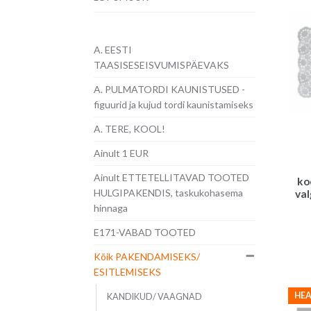
A. EESTI
TAASISESEISVUMISPÄEVAKS
A. PULMATORDI KAUNISTUSED -
figuurid ja kujud tordi kaunistamiseks
A. TERE, KOOL!
Ainult 1 EUR
Ainult ETTETELLITAVAD TOOTED
ko
HULGIPAKENDIS, taskukohasema
val
hinnaga
E171-VABAD TOOTED
Kõik PAKENDAMISEKS/
ESITLEMISEKS
HEA
KANDIKUD/ VAAGNAD