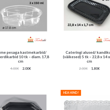
lme pesaga kastmekarbid/
Cateringi alused/ kandik
erdikarbid 10 tk – diam. 17,8
(väikesed) 5 tk – 22,8 x 14 x
cm
cm
Algne
Praegune
Algne
Praeg
4.00
€
2.00
€
2.00
€
1.80
€
hind
hind
hind
hind
oli:
on:
oli:
on:
4.00€.
2.00€.
2.00€.
1.80€.
HEA HIND!