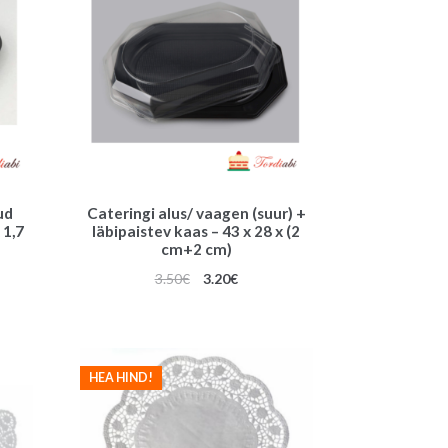
ud
Cateringi alus/ vaagen (suur) +
 1,7
läbipaistev kaas – 43 x 28 x (2
cm+2 cm)
une
Algne
Praegune
3.50
€
3.20
€
hind
hind
oli:
on:
3.50€.
3.20€.
HEA HIND!