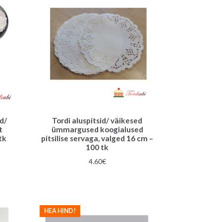
id/
Tordi aluspitsid/ väikesed
t
ümmargused koogialused
tk
pitsilise servaga, valged 16 cm –
100 tk
4.60
€
HEA HIND!