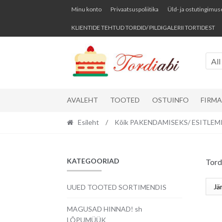
Skip
Skip
Minu konto
Privaatsuspoliitika
Üld- ja ostutingimus
to
to
KLIENTIDE TEHTUD TORDID/ PILDIGALERII TORTIDEST
navigation
content
All
AVALEHT
TOOTED
OSTUINFO
FIRM
Esileht
/
Kõik PAKENDAMISEKS/ ESITLEM
KATEGOORIAD
Tord
UUED TOOTED SORTIMENDIS
MAGUSAD HINNAD! sh
LÕPUMÜÜK