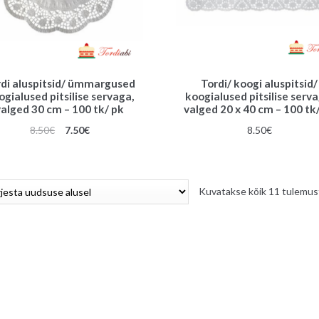
rdi aluspitsid/ ümmargused
Tordi/ koogi aluspitsid/
ogialused pitsilise servaga,
koogialused pitsilise serva
valged 30 cm – 100 tk/ pk
valged 20 x 40 cm – 100 tk
Algne
Praegune
8.50
€
7.50
€
8.50
€
hind
hind
oli:
on:
8.50€.
7.50€.
Kuvatakse kõik 11 tulemus