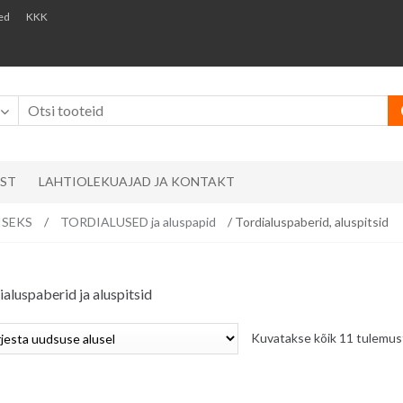
ed
KKK
AST
LAHTIOLEKUAJAD JA KONTAKT
ISEKS
/
TORDIALUSED ja aluspapid
/ Tordialuspaberid, aluspitsid
ialuspaberid ja aluspitsid
Kuvatakse kõik 11 tulemus