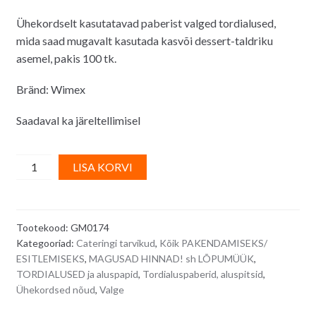
Ühekordselt kasutatavad paberist valged tordialused,
mida saad mugavalt kasutada kasvõi dessert-taldriku
asemel, pakis 100 tk.
Bränd: Wimex
Saadaval ka järeltellimisel
Tordi/
A
LISA KORVI
koogi
l
aluspitsid/
t
koogialused
e
Tootekood:
GM0174
pitsilise
r
Kategooriad:
Cateringi tarvikud
,
Kõik PAKENDAMISEKS/
servaga,
n
ESITLEMISEKS
,
MAGUSAD HINNAD! sh LÕPUMÜÜK
,
valged
a
TORDIALUSED ja aluspapid
,
Tordialuspaberid, aluspitsid
,
26
t
Ühekordsed nõud
,
Valge
x
i