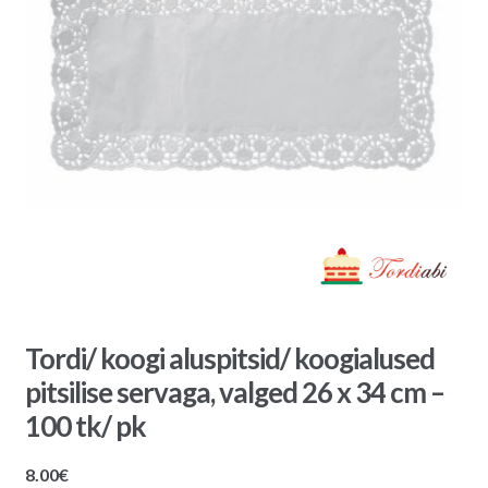
Tordi/ koogi aluspitsid/ koogialused
pitsilise servaga, valged 26 x 34 cm –
100 tk/ pk
8.00
€