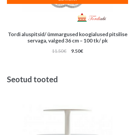
Tordi aluspitsid/ ümmargused koogialused pitsilise
servaga, valged 36 cm – 100 tk/ pk
Algne
Praegune
11.50
€
9.50
€
hind
hind
oli:
on:
11.50€.
9.50€.
Seotud tooted