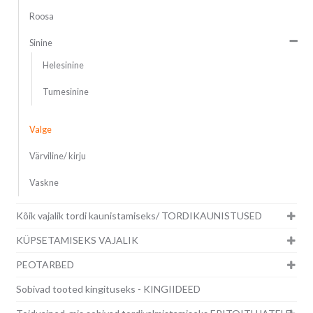
Roosa
Sinine
Helesinine
Tumesinine
Valge
Värviline/ kirju
Vaskne
Kõik vajalik tordi kaunistamiseks/ TORDIKAUNISTUSED
KÜPSETAMISEKS VAJALIK
PEOTARBED
Sobivad tooted kingituseks - KINGIIDEED