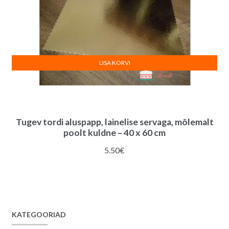
LISA KORVI
Tugev tordi aluspapp, lainelise servaga, mõlemalt
poolt kuldne – 40 x 60 cm
5.50
€
KATEGOORIAD