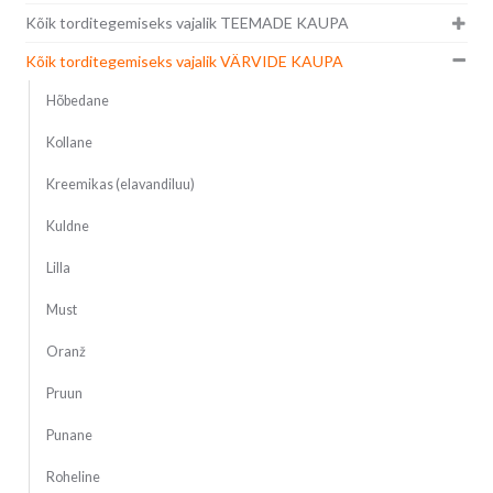
Kõik torditegemiseks vajalik TEEMADE KAUPA
Kõik torditegemiseks vajalik VÄRVIDE KAUPA
Hõbedane
Kollane
Kreemikas (elavandiluu)
Kuldne
Lilla
Must
Oranž
Pruun
Punane
Roheline