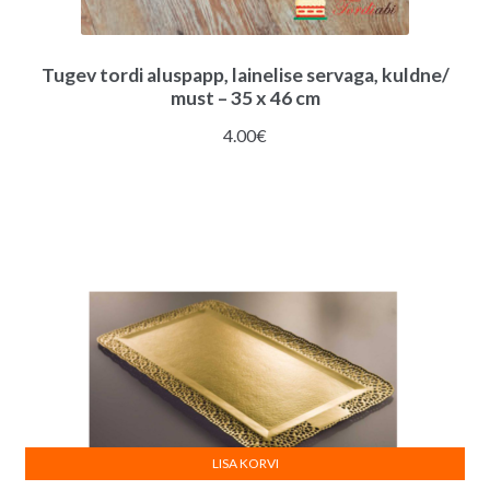
Tugev tordi aluspapp, lainelise servaga, kuldne/
must – 35 x 46 cm
4.00
€
LISA KORVI