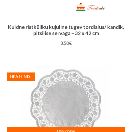
Kuldne ristküliku kujuline tugev tordialus/ kandik,
pitsilise servaga – 32 x 42 cm
3.50
€
HEA HIND!
LISA KORVI