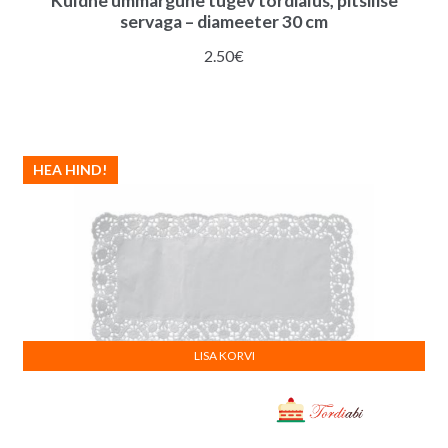
Kuldne ümmargune tugev tordialus, pitsilise
servaga – diameeter 30 cm
2.50
€
HEA HIND!
LISA KORVI