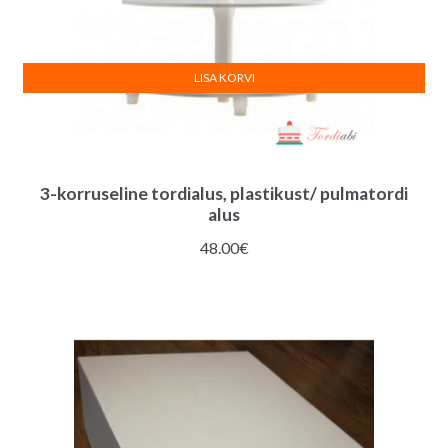
LISA KORVI
3-korruseline tordialus, plastikust/ pulmatordi
alus
48.00
€