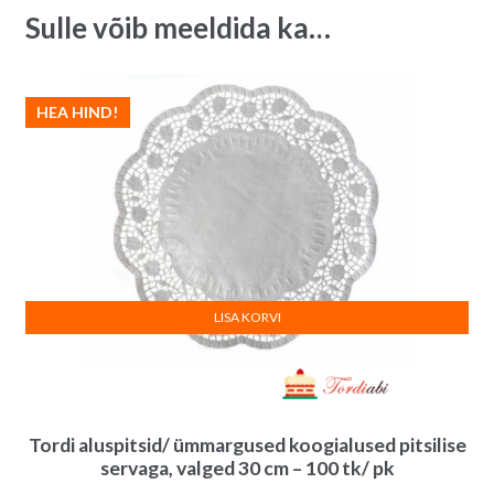
34
v
Sulle võib meeldida ka…
cm
e
-
:
100
HEA HIND!
tk/
pk
quantity
LISA KORVI
Tordi aluspitsid/ ümmargused koogialused pitsilise
servaga, valged 30 cm – 100 tk/ pk