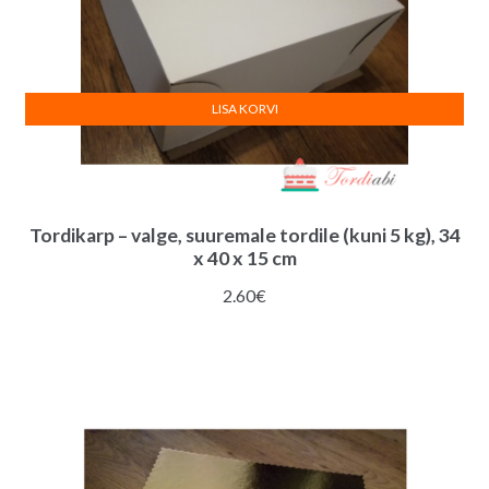
LISA KORVI
Tordikarp – valge, suuremale tordile (kuni 5 kg), 34
x 40 x 15 cm
2.60
€