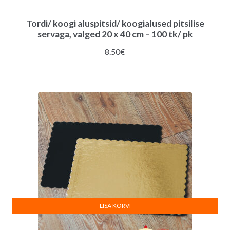
Tordi/ koogi aluspitsid/ koogialused pitsilise
servaga, valged 20 x 40 cm – 100 tk/ pk
8.50
€
LISA KORVI