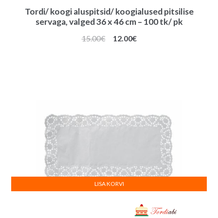
Tordi/ koogi aluspitsid/ koogialused pitsilise
servaga, valged 36 x 46 cm – 100 tk/ pk
Algne
Praegune
15.00
€
12.00
€
hind
hind
oli:
on:
15.00€.
12.00€.
LISA KORVI