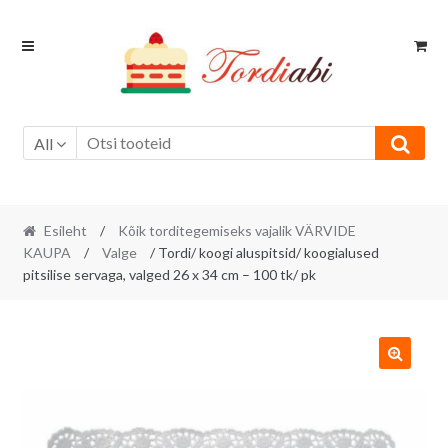
Skip
Skip
to
to
navigation
content
All
Esileht
/
Kõik torditegemiseks vajalik VÄRVIDE
KAUPA
/
Valge
/ Tordi/ koogi aluspitsid/ koogialused
pitsilise servaga, valged 26 x 34 cm – 100 tk/ pk