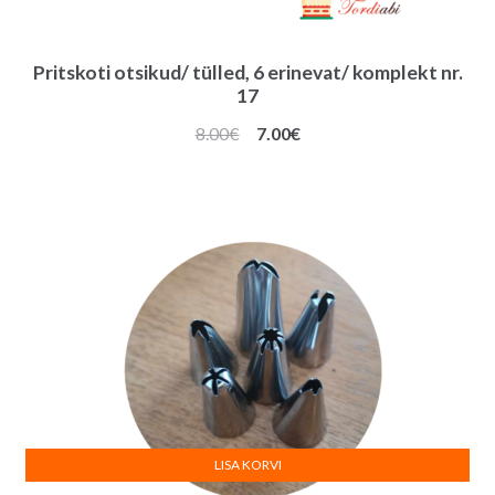
Pritskoti otsikud/ tülled, 6 erinevat/ komplekt nr.
17
Algne
Praegune
8.00
€
7.00
€
hind
hind
oli:
on:
8.00€.
7.00€.
LISA KORVI