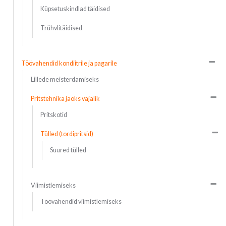
Küpsetuskindlad täidised
Trühvlitäidised
Töövahendid kondiitrile ja pagarile
Lillede meisterdamiseks
Pritstehnika jaoks vajalik
Pritskotid
Tülled (tordipritsid)
Suured tülled
Viimistlemiseks
Töövahendid viimistlemiseks