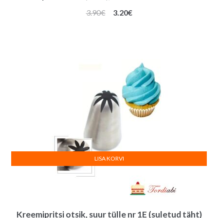
Algne
Praegune
3.90
€
3.20
€
hind
hind
oli:
on:
3.90€.
3.20€.
LISA KORVI
Kreemipritsi otsik, suur tülle nr 1E (suletud täht)