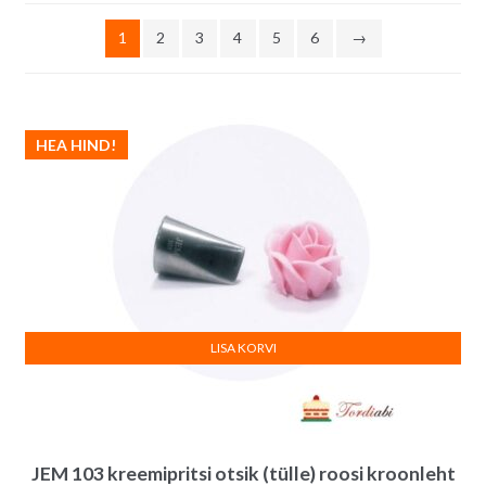
järgi
1
2
3
4
5
6
→
HEA HIND!
LISA KORVI
JEM 103 kreemipritsi otsik (tülle) roosi kroonleht