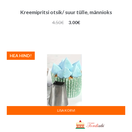
Kreemipritsi otsik/ suur tülle, männioks
Algne
Praegune
4.50
€
3.00
€
hind
hind
oli:
on:
4.50€.
3.00€.
HEA HIND!
LISA KORVI