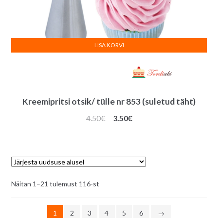
LISA KORVI
Kreemipritsi otsik/ tülle nr 853 (suletud täht)
Algne
Praegune
4.50
€
3.50
€
hind
hind
oli:
on:
4.50€.
3.50€.
Sorditud
Näitan 1–21 tulemust 116-st
uusimate
järgi
1
2
3
4
5
6
→