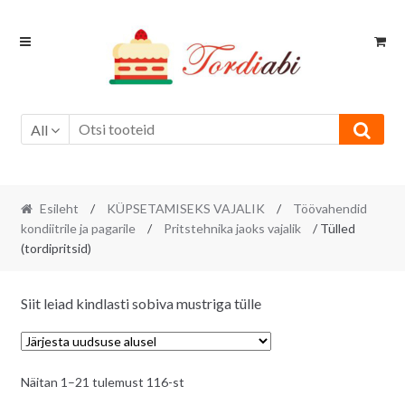
Skip
Skip
to
to
navigation
content
All
Esileht
/
KÜPSETAMISEKS VAJALIK
/
Töövahendid
kondiitrile ja pagarile
/
Pritstehnika jaoks vajalik
/ Tülled
(tordipritsid)
Siit leiad kindlasti sobiva mustriga tülle
Sorditud
Näitan 1–21 tulemust 116-st
uusimate