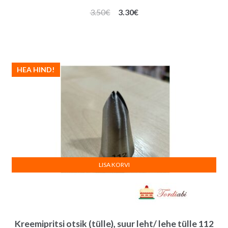
Algne
Praegune
3.50
€
3.30
€
hind
hind
oli:
on:
3.50€.
3.30€.
HEA HIND!
LISA KORVI
Kreemipritsi otsik (tülle), suur leht/ lehe tülle 112