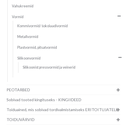
Vahukreemid
Vormid
Kommivormid/ šokolaadivormid
Metallvormid
Plastvormid, pitsatvormid
Silikoonvormid
Silikoonist pressvormid ja veinerid
PEOTARBED
Sobivad tooted kingituseks - KINGIIDEED
Toiduained, mis sobivad tordivalmistamiseks ERITOITUJATELE
TOIDUVÄRVID