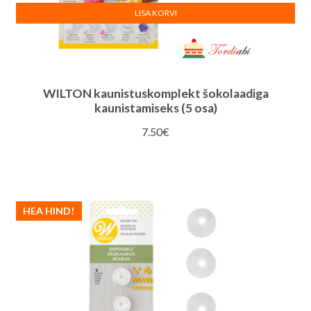
LISA KORVI
WILTON kaunistuskomplekt šokolaadiga
kaunistamiseks (5 osa)
7.50
€
HEA HIND!