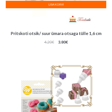
LISA KORVI
Pritskoti otsik/ suur ümara otsaga tülle 1,6 cm
Algne
Praegune
4.20
€
3.80
€
hind
hind
oli:
on:
4.20€.
3.80€.