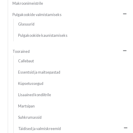
Makroonimeistrile
Pulgakookide valmistamiseks
Glasuurid
Pulgakookide kaunistamiseks
Toorained
Callebaut
Essentsid ja maitsepastad
Küpsetussegud
Lisaained kondiitrile
Martsipan
Suhkrumassid
Täidised ja valmiskreemid