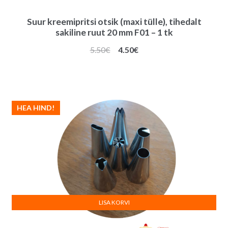
Suur kreemipritsi otsik (maxi tülle), tihedalt
sakiline ruut 20 mm F01 – 1 tk
Algne
Praegune
5.50
€
4.50
€
hind
hind
oli:
on:
5.50€.
4.50€.
HEA HIND!
LISA KORVI