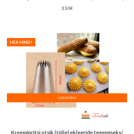
3.50
€
HEA HIND!
LISA KORVI
Kreemipritsi otsik (tülle) ekleeride tegemiseks/