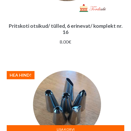
Pritskoti otsikud/ tülled, 6 erinevat/ komplekt nr.
16
8.00
€
HEA HIND!
LISA KORVI