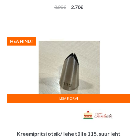
Algne
Praegune
3.00
€
2.70
€
hind
hind
oli:
on:
3.00€.
2.70€.
HEA HIND!
LISA KORVI
Kreemipritsi otsik/ lehe tülle 115, suur leht