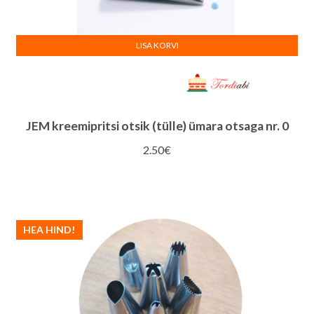
LISA KORVI
JEM kreemipritsi otsik (tülle) ümara otsaga nr. 0
2.50
€
HEA HIND!