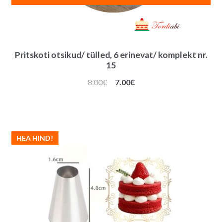
Pritskoti otsikud/ tülled, 6 erinevat/ komplekt nr.
15
Algne
Praegune
8.00
€
7.00
€
hind
hind
oli:
on:
8.00€.
7.00€.
HEA HIND!