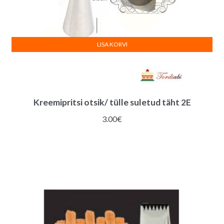
LISA KORVI
Kreemipritsi otsik/ tülle suletud täht 2E
3.00
€