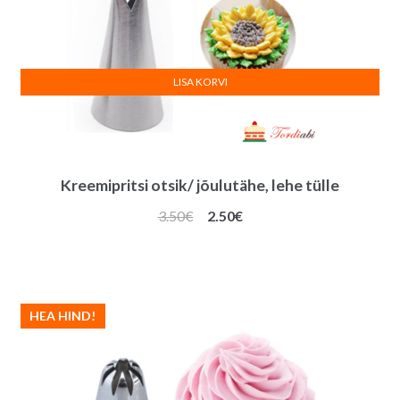
LISA KORVI
Kreemipritsi otsik/ jõulutähe, lehe tülle
Algne
Praegune
3.50
€
2.50
€
hind
hind
oli:
on:
3.50€.
2.50€.
HEA HIND!