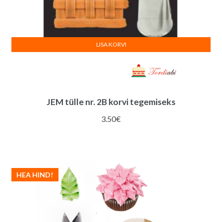
LISA KORVI
JEM tülle nr. 2B korvi tegemiseks
3.50
€
HEA HIND!