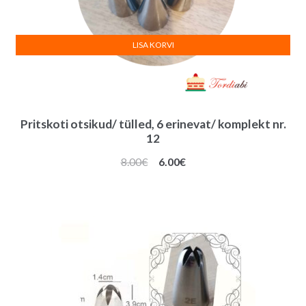
LISA KORVI
Pritskoti otsikud/ tülled, 6 erinevat/ komplekt nr.
12
Algne
Praegune
8.00
€
6.00
€
hind
hind
oli:
on:
8.00€.
6.00€.