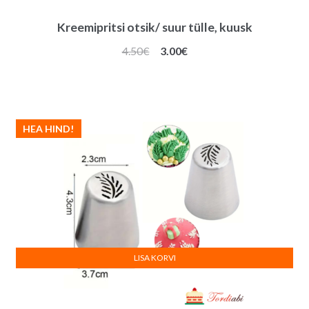
Kreemipritsi otsik/ suur tülle, kuusk
Algne
Praegune
4.50
€
3.00
€
hind
hind
oli:
on:
4.50€.
3.00€.
HEA HIND!
LISA KORVI