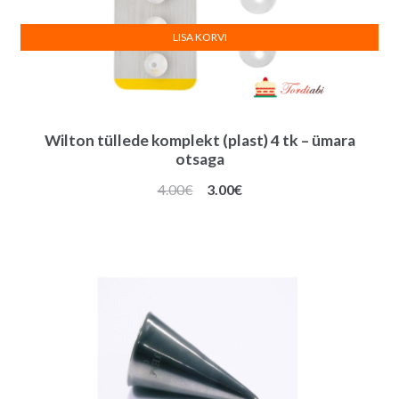
LISA KORVI
Wilton tüllede komplekt (plast) 4 tk – ümara
otsaga
Algne
Praegune
4.00
€
3.00
€
hind
hind
oli:
on:
4.00€.
3.00€.