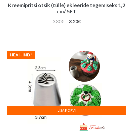
Kreemipritsi otsik (tülle) ekleeride tegemiseks 1,2
cm/ 5FT
Algne
Praegune
3.80
€
3.20
€
hind
hind
oli:
on:
3.80€.
3.20€.
HEA HIND!
LISA KORVI