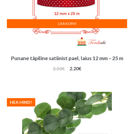
LISA KORVI
Punane täpiline satiinist pael, laius 12 mm – 25 m
Algne
Praegune
2.50
€
2.20
€
hind
hind
oli:
on:
2.50€.
2.20€.
HEA HIND!