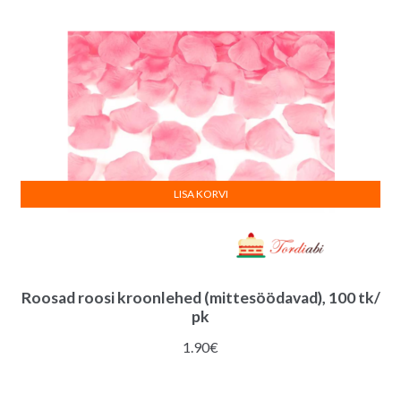
LISA KORVI
Roosad roosi kroonlehed (mittesöödavad), 100 tk/
pk
1.90
€