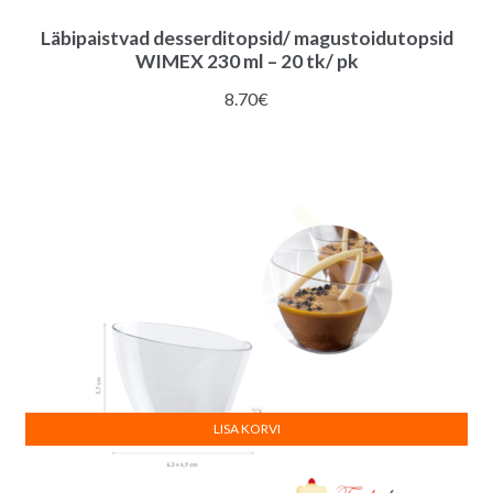
Läbipaistvad desserditopsid/ magustoidutopsid
WIMEX 230 ml – 20 tk/ pk
8.70
€
LISA KORVI