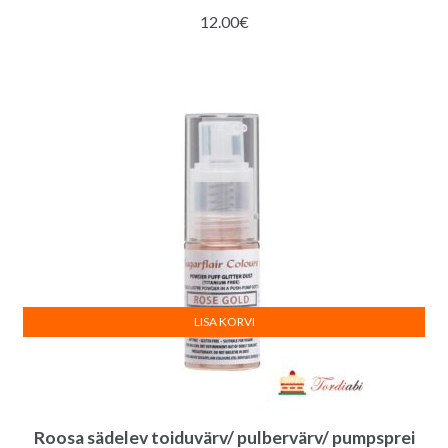
12.00
€
LISA KORVI
Roosa sädelev toiduvärv/ pulbervärv/ pumpsprei