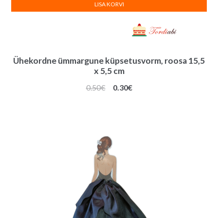
LISA KORVI
Ühekordne ümmargune küpsetusvorm, roosa 15,5
x 5,5 cm
Algne
Praegune
0.50
€
0.30
€
hind
hind
oli:
on:
0.50€.
0.30€.