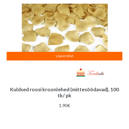
LISA KORVI
Kuldsed roosi kroonlehed (mittesöödavad), 100
tk/ pk
1.90
€