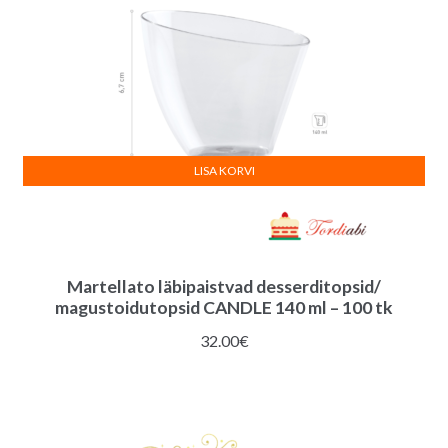
LISA KORVI
Martellato läbipaistvad desserditopsid/
magustoidutopsid CANDLE 140 ml – 100 tk
32.00
€