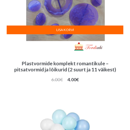
LISA KORVI
Plastvormide komplekt romantikule –
pitsatvormid ja lõikurid (2 suurt ja 11 väikest)
Algne
Praegune
6.00
€
4.00
€
hind
hind
oli:
on:
6.00€.
4.00€.