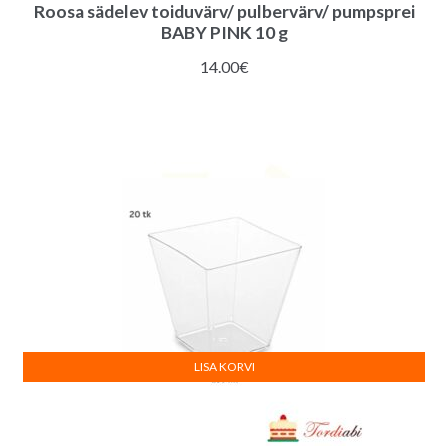
Roosa sädelev toiduvärv/ pulbervärv/ pumpsprei
BABY PINK 10 g
14.00
€
LISA KORVI