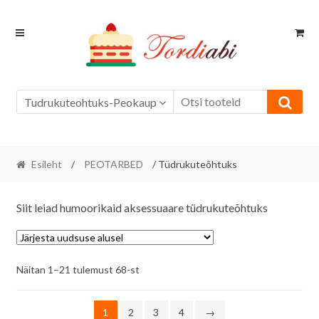
Skip
Skip
to
to
navigation
content
Tudrukuteohtuks-Peokaup
Esileht
/
PEOTARBED
/ Tüdrukuteõhtuks
Siit leiad humoorikaid aksessuaare tüdrukuteõhtuks
Sorditud
Näitan 1–21 tulemust 68-st
uusimate
järgi
1
2
3
4
→