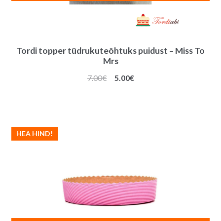
Tordi topper tüdrukuteõhtuks puidust – Miss To
Mrs
Algne
Praegune
7.00
€
5.00
€
hind
hind
oli:
on:
7.00€.
5.00€.
HEA HIND!