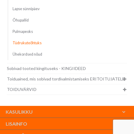
Lapse sünnipäev
Õhupallid
Pulmapeoks
Tüdrukuteõhtuks
Ühekordsed nõud
Sobivad tooted kingituseks - KINGIIDEED
Toiduained, mis sobivad tordivalmistamiseks ERITOITUJATELE
TOIDUVÄRVID
KASULIKKU
LISAINFO