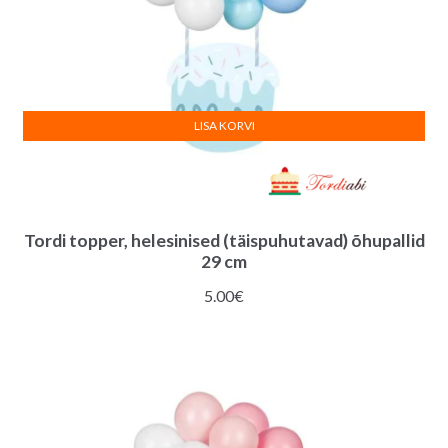
LISA KORVI
Tordi topper, helesinised (täispuhutavad) õhupallid
29 cm
5.00
€