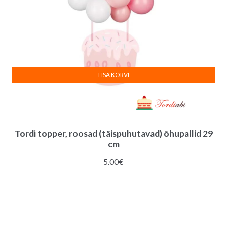
LISA KORVI
Tordi topper, roosad (täispuhutavad) õhupallid 29
cm
5.00
€