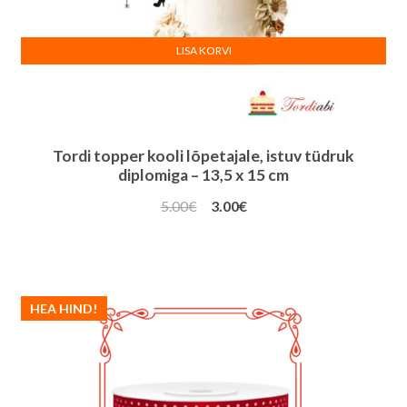
LISA KORVI
Tordi topper kooli lõpetajale, istuv tüdruk
diplomiga – 13,5 x 15 cm
Algne
Praegune
5.00
€
3.00
€
hind
hind
oli:
on:
5.00€.
3.00€.
HEA HIND!