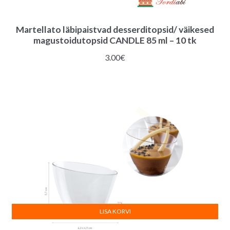
Martellato läbipaistvad desserditopsid/ väikesed
magustoidutopsid CANDLE 85 ml – 10 tk
3.00
€
LISA KORVI