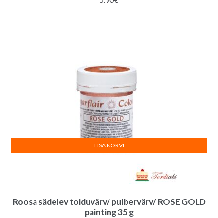
LISA KORVI
Roosa sädelev toiduvärv/ pulbervärv/ ROSE GOLD
painting 35 g