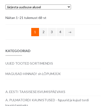
Sorditud
Näitan 1–21 tulemust 68-st
uusimate
järgi
1
2
3
4
→
KATEGOORIAD
UUED TOOTED SORTIMENDIS
MAGUSAD HINNAD! sh LÕPUMÜÜK
A. EESTI TAASISESEISVUMISPÄEVAKS
A. PULMATORDI KAUNISTUSED - figuurid ja kujud tordi
kaunistamiseks