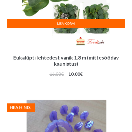
LISA KORVI
Eukalüpti lehtedest vanik 1.8 m (mittesöödav
kaunistus)
Algne
Praegune
16.00
€
10.00
€
hind
hind
oli:
on:
16.00€.
10.00€.
HEA HIND!