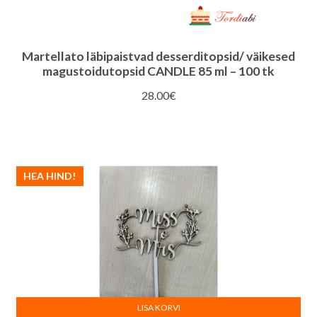
Martellato läbipaistvad desserditopsid/ väikesed
magustoidutopsid CANDLE 85 ml – 100 tk
28.00
€
HEA HIND!
LISA KORVI