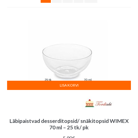
LISA KORVI
Läbipaistvad desserditopsid/ snäkitopsid WIMEX
70 ml – 25 tk/ pk
5.90
€