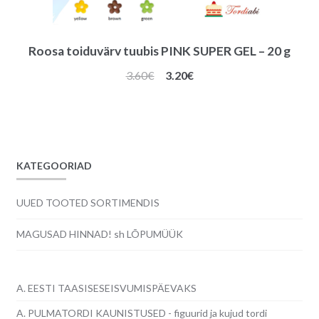
Roosa toiduvärv tuubis PINK SUPER GEL – 20 g
Algne
Praegune
3.60
€
3.20
€
hind
hind
oli:
on:
3.60€.
3.20€.
KATEGOORIAD
UUED TOOTED SORTIMENDIS
MAGUSAD HINNAD! sh LÕPUMÜÜK
A. EESTI TAASISESEISVUMISPÄEVAKS
A. PULMATORDI KAUNISTUSED - figuurid ja kujud tordi