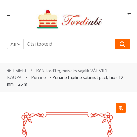
Skip
Skip
to
to
navigation
content
All
Esileht
/
Kõik torditegemiseks vajalik VÄRVIDE
KAUPA
/
Punane
/ Punane täpiline satiinist pael, laius 12
mm – 25 m