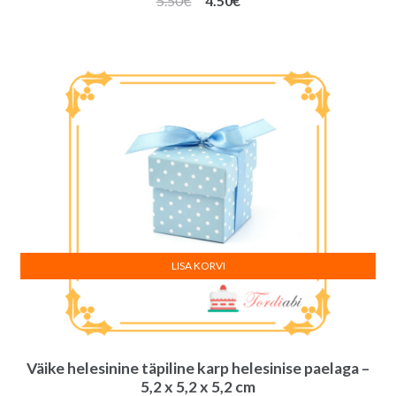
5.50
€
4.50
€
hind
hind
oli:
on:
5.50€.
4.50€.
LISA KORVI
Väike helesinine täpiline karp helesinise paelaga –
5,2 x 5,2 x 5,2 cm