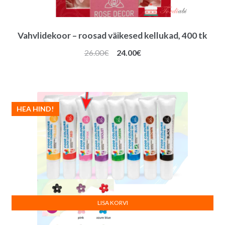
Vahvlidekoor – roosad väikesed kellukad, 400 tk
Algne
Praegune
26.00
€
24.00
€
hind
hind
oli:
on:
26.00€.
24.00€.
HEA HIND!
LISA KORVI