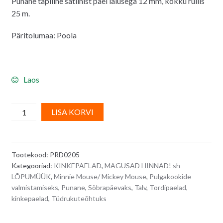
Punane täpiline satiinist pael laiusega 12 mm, kokku rullis
oli:
on:
25 m.
2.50€.
2.20€.
Päritolumaa: Poola
Laos
Punane
A
LISA KORVI
täpiline
l
satiinist
t
pael,
e
Tootekood:
PRD0205
laius
r
Kategooriad:
KINKEPAELAD
,
MAGUSAD HINNAD! sh
12
n
LÕPUMÜÜK
,
Minnie Mouse/ Mickey Mouse
,
Pulgakookide
mm
a
valmistamiseks
,
Punane
,
Sõbrapäevaks
,
Talv
,
Tordipaelad,
-
t
kinkepaelad
,
Tüdrukuteõhtuks
25
i
m
v