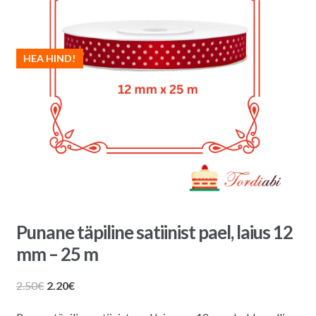
HEA HIND!
Punane täpiline satiinist pael, laius 12
mm – 25 m
Algne
Praegune
2.50
€
2.20
€
hind
hind