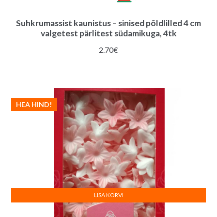
Suhkrumassist kaunistus – sinised põldlilled 4 cm
valgetest pärlitest südamikuga, 4tk
2.70
€
HEA HIND!
LISA KORVI