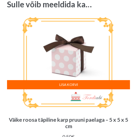
Sulle võib meeldida ka…
quantity
e
:
LISA KORVI
Väike roosa täpiline karp pruuni paelaga – 5 x 5 x 5
cm
0.50
€