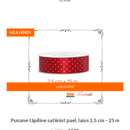
HEA HIND!
LISA KORVI
Punane täpiline satiinist pael, laius 2,5 cm – 25 m
Algne
Praegune