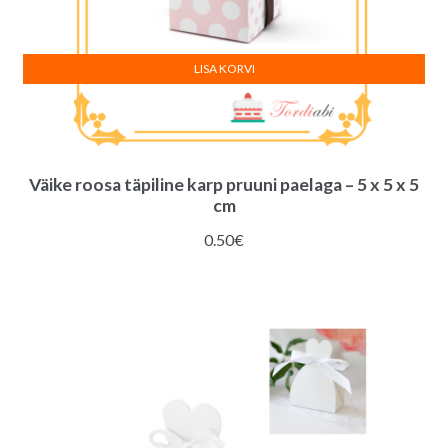
LISA KORVI
Väike roosa täpiline karp pruuni paelaga – 5 x 5 x 5
cm
0.50
€