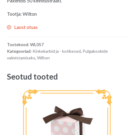
Pakendis 50 kinnitustraati.
Tootja: Wilton
Laost otsas
Tootekood:
WL057
Kategooriad:
Kinkekarbid ja - kotikesed
,
Pulgakookide
valmistamiseks
,
Wilton
Seotud tooted