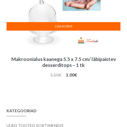
LISA KORVI
Makroonialus kaanega 5.5 x 7.5 cm/ läbipaistev
desserditops – 1 tk
Algne
Praegune
1.50
€
1.00
€
hind
hind
oli:
on:
1.50€.
1.00€.
KATEGOORIAD
UUED TOOTED SORTIMENDIS