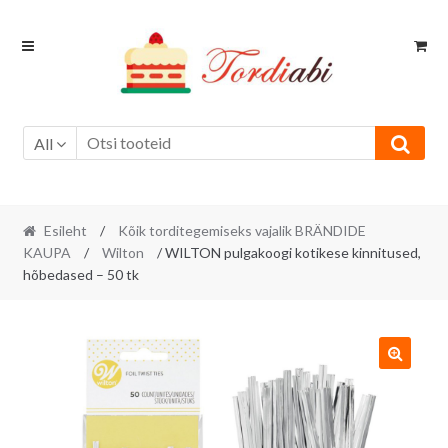
Skip
Skip
to
to
navigation
content
All
Esileht
/
Kõik torditegemiseks vajalik BRÄNDIDE
KAUPA
/
Wilton
/ WILTON pulgakoogi kotikese kinnitused,
hõbedased – 50 tk