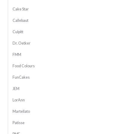
Cake Star
Callebaut
Culpitt
Dr. Oetker
FMM
Food Colours
FunCakes
JEM
LorAnn
Martellato
Patisse