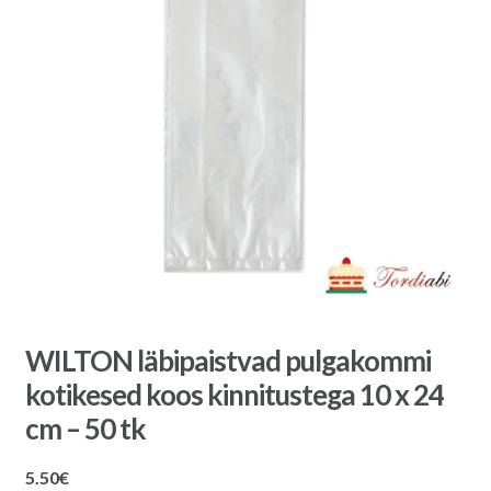
WILTON läbipaistvad pulgakommi
kotikesed koos kinnitustega 10 x 24
cm – 50 tk
5.50
€