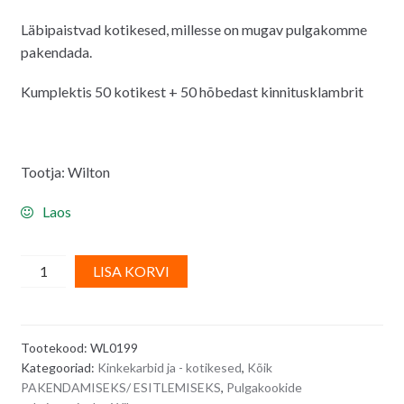
Läbipaistvad kotikesed, millesse on mugav pulgakomme
pakendada.
Kumplektis 50 kotikest + 50 hõbedast kinnitusklambrit
Tootja: Wilton
Laos
WILTON
A
LISA KORVI
läbipaistvad
l
pulgakommi
t
kotikesed
e
Tootekood:
WL0199
koos
r
Kategooriad:
Kinkekarbid ja - kotikesed
,
Kõik
kinnitustega
n
PAKENDAMISEKS/ ESITLEMISEKS
,
Pulgakookide
10
a