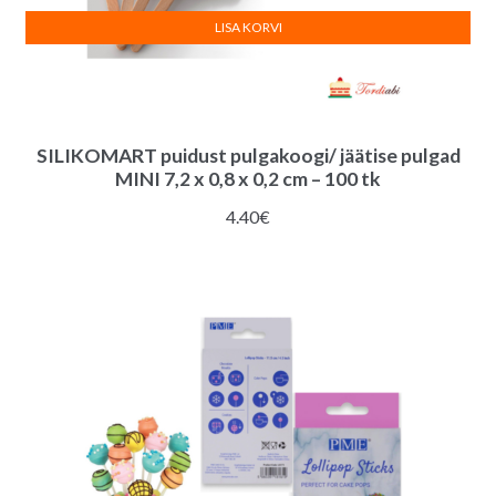
LISA KORVI
SILIKOMART puidust pulgakoogi/ jäätise pulgad
MINI 7,2 x 0,8 x 0,2 cm – 100 tk
4.40
€