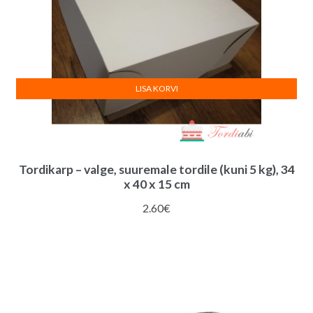
LISA KORVI
Tordikarp – valge, suuremale tordile (kuni 5 kg), 34
x 40 x 15 cm
2.60
€