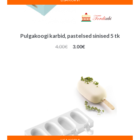
Pulgakoogi karbid, pastelsed sinised 5 tk
Algne
Praegune
4.00
€
3.00
€
hind
hind
oli:
on:
4.00€.
3.00€.