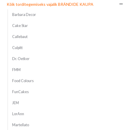
Kõik torditegemiseks vajalik BRÄNDIDE KAUPA
Barbara Decor
Cake Star
Callebaut
Culpitt
Dr. Oetker
FMM
Food Colours
FunCakes
JEM
LorAnn
Martellato