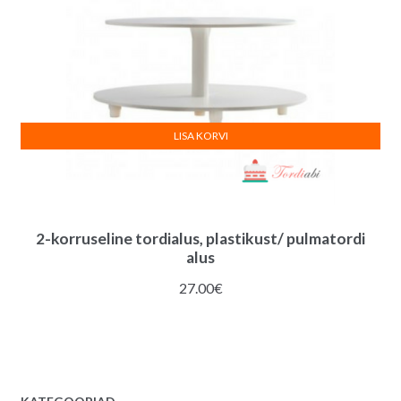
LISA KORVI
2-korruseline tordialus, plastikust/ pulmatordi
alus
27.00
€