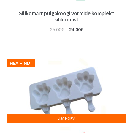
Silikomart pulgakoogi vormide komplekt
silikoonist
Algne
Praegune
26.00
€
24.00
€
hind
hind
oli:
on:
26.00€.
24.00€.
HEA HIND!
LISA KORVI