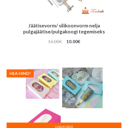
Jäätisevorm/ silikoonvorm nelja
pulgajäätise/pulgakoogi tegemiseks
Algne
Praegune
15.00
€
10.00
€
hind
hind
oli:
on:
15.00€.
10.00€.
HEA HIND!
LISA KORVI