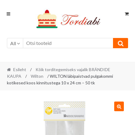
Skip
Skip
to
to
navigation
content
All
Esileht
/
Kõik torditegemiseks vajalik BRÄNDIDE
KAUPA
/
Wilton
/ WILTON läbipaistvad pulgakommi
kotikesed koos kinnitustega 10 x 24 cm – 50 tk