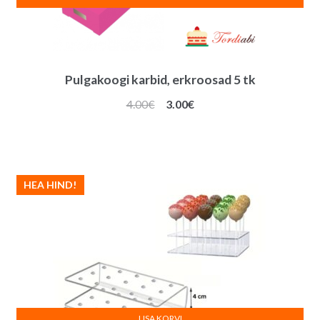
Pulgakoogi karbid, erkroosad 5 tk
Algne
Praegune
4.00
€
3.00
€
hind
hind
oli:
on:
4.00€.
3.00€.
HEA HIND!
LISA KORVI