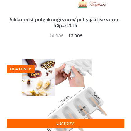
Silikoonist pulgakoogi vorm/ pulgajäätise vorm –
käpad 3 tk
Algne
Praegune
14.00
€
12.00
€
hind
hind
oli:
on:
14.00€.
12.00€.
HEA HIND!
LISA KORVI