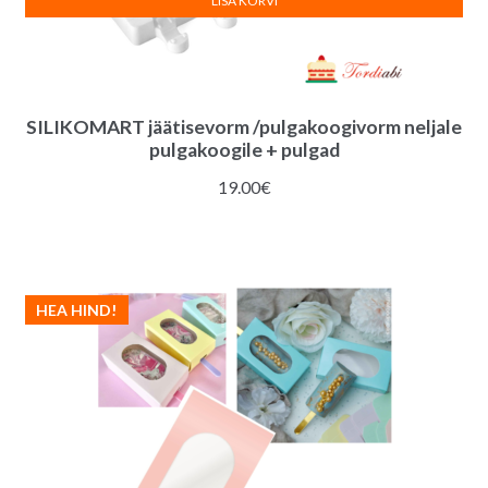
LISA KORVI
SILIKOMART jäätisevorm /pulgakoogivorm neljale
pulgakoogile + pulgad
19.00
€
HEA HIND!