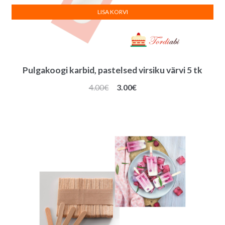
LISA KORVI
Pulgakoogi karbid, pastelsed virsiku värvi 5 tk
Algne
Praegune
4.00
€
3.00
€
hind
hind
oli:
on:
4.00€.
3.00€.