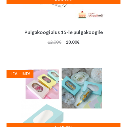
Pulgakoogi alus 15-le pulgakoogile
Algne
Praegune
12.00
€
10.00
€
hind
hind
oli:
on:
12.00€.
10.00€.
HEA HIND!
LISA KORVI