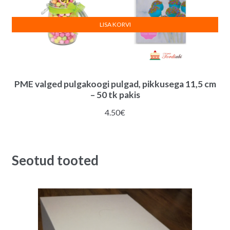
LISA KORVI
PME valged pulgakoogi pulgad, pikkusega 11,5 cm
– 50 tk pakis
4.50
€
Seotud tooted