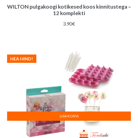
WILTON pulgakoogi kotikesed koos kinnitustega –
12 komplekti
3.90
€
HEA HIND!
LISA KORVI