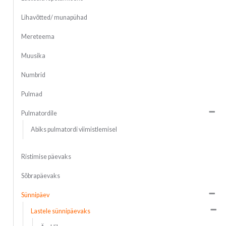
Lihavõtted/ munapühad
Mereteema
Muusika
Numbrid
Pulmad
Pulmatordile
Abiks pulmatordi viimistlemisel
Ristimise päevaks
Sõbrapäevaks
Sünnipäev
Lastele sünnipäevaks