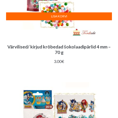
LISA KORVI
Värvilised/ kirjud krõbedad šokolaadipärlid 4 mm –
70 g
3.00
€