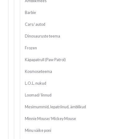
Ämblikmees
Barbie
Cars/ autod
Dinosauruste teema
Frozen
Käpapatrull (Paw Patrol)
Kosmoseteema
L.O.L. nukud
Loomad/ linnud
Mesimummid, lepatriinud, ämblikud
Minnie Mouse/ Mickey Mouse
Minu väike poni