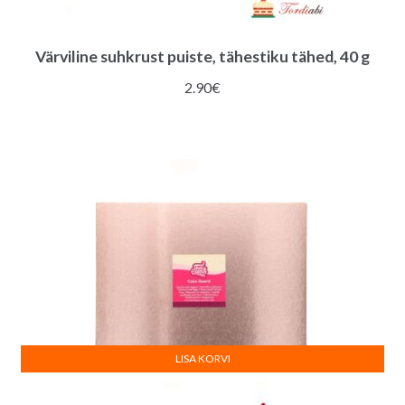
Värviline suhkrust puiste, tähestiku tähed, 40 g
2.90
€
LISA KORVI