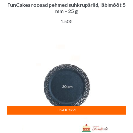
FunCakes roosad pehmed suhkrupärlid, läbimõõt 5
mm – 25 g
1.50
€
LISA KORVI