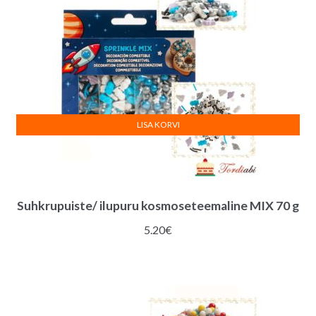
LISA KORVI
Suhkrupuiste/ ilupuru kosmoseteemaline MIX 70 g
5.20
€