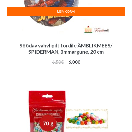
LISA KORVI
Söödav vahvlipilt tordile ÄMBLIKMEES/
SPIDERMAN, ümmargune, 20 cm
Algne
Praegune
6.50
€
6.00
€
hind
hind
oli:
on:
6.50€.
6.00€.