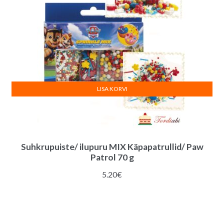
LISA KORVI
Suhkrupuiste/ ilupuru MIX Käpapatrullid/ Paw
Patrol 70 g
5.20
€