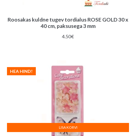
Roosakas kuldne tugev tordialus ROSE GOLD 30 x
40 cm, paksusega 3 mm
4.50
€
HEA HIND!
LISA KORVI