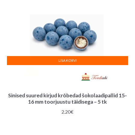
LISA KORVI
Sinised suured kirjud krõbedad šokolaadipallid 15-
16 mm toorjuustu täidisega – 5 tk
2.20
€