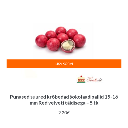
LISA KORVI
Punased suured krõbedad šokolaadipallid 15-16
mm Red velveti täidisega – 5 tk
2.20
€