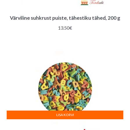
Värviline suhkrust puiste, tähestiku tähed, 200 g
13.50
€
LISA KORVI