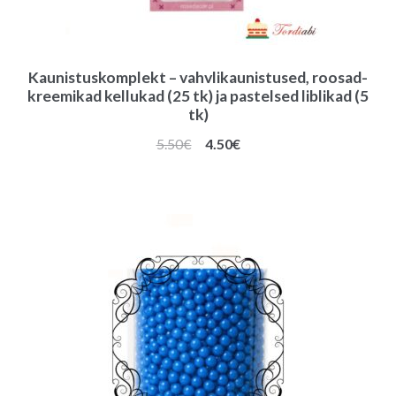
Kaunistuskomplekt – vahvlikaunistused, roosad-
kreemikad kellukad (25 tk) ja pastelsed liblikad (5
tk)
Algne
Praegune
5.50
€
4.50
€
hind
hind
oli:
on:
5.50€.
4.50€.