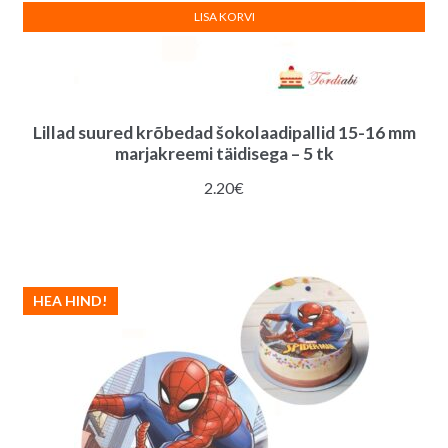
LISA KORVI
Lillad suured krõbedad šokolaadipallid 15-16 mm
marjakreemi täidisega – 5 tk
2.20
€
HEA HIND!