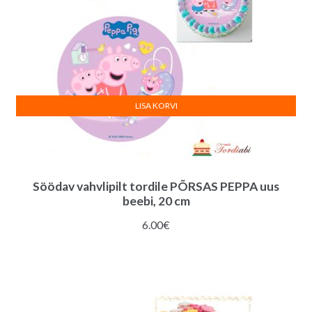
LISA KORVI
Söödav vahvlipilt tordile PÕRSAS PEPPA uus
beebi, 20 cm
6.00
€