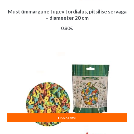
Must ümmargune tugev tordialus, pitsilise servaga
– diameeter 20 cm
0.80
€
LISA KORVI