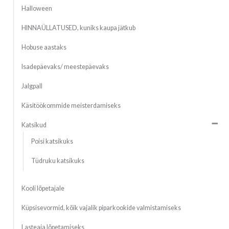
Halloween
HINNAÜLLATUSED, kuniks kaupa jätkub
Hobuse aastaks
Isadepäevaks/ meestepäevaks
Jalgpall
Käsitöökommide meisterdamiseks
Katsikud
Poisi katsikuks
Tüdruku katsikuks
Kooli lõpetajale
Küpsisevormid, kõik vajalik piparkookide valmistamiseks
Lasteaia lõpetamiseks