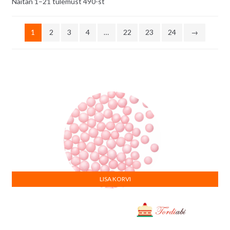
Sorditud
Näitan 1–21 tulemust 490-st
uusimate
järgi
1
2
3
4
…
22
23
24
→
LISA KORVI