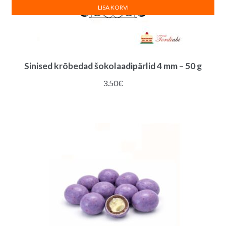
LISA KORVI
Sinised krõbedad šokolaadipärlid 4 mm – 50 g
3.50
€