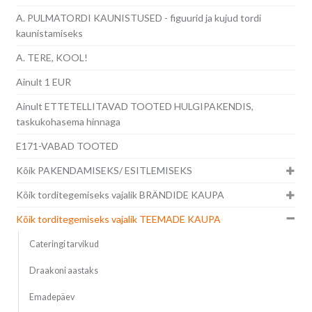
A. PULMATORDI KAUNISTUSED - figuurid ja kujud tordi
kaunistamiseks
A. TERE, KOOL!
Ainult 1 EUR
Ainult ETTETELLITAVAD TOOTED HULGIPAKENDIS,
taskukohasema hinnaga
E171-VABAD TOOTED
Kõik PAKENDAMISEKS/ ESITLEMISEKS
Kõik torditegemiseks vajalik BRÄNDIDE KAUPA
Kõik torditegemiseks vajalik TEEMADE KAUPA
Cateringi tarvikud
Draakoni aastaks
Emadepäev