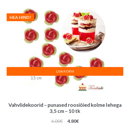
HEA HIND!
LISA KORVI
Vahvlidekoorid – punased roosiõied kolme lehega
3,5 cm – 10 tk
Algne
Praegune
6.00
€
4.80
€
hind
hind