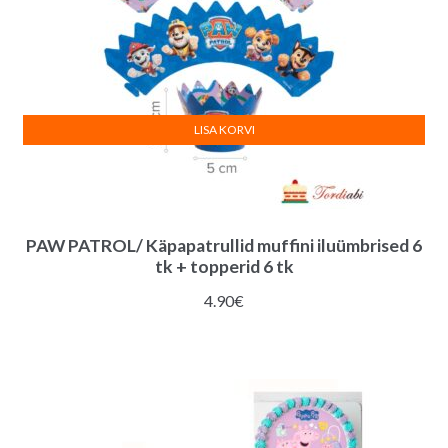
LISA KORVI
PAW PATROL/ Käpapatrullid muffini iluümbrised 6
tk + topperid 6 tk
4.90
€