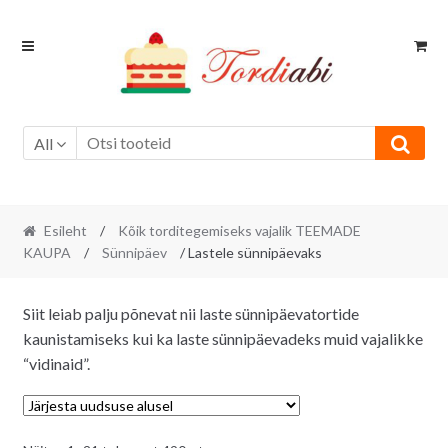
Skip
Skip
to
to
navigation
content
All
Esileht
/
Kõik torditegemiseks vajalik TEEMADE
KAUPA
/
Sünnipäev
/ Lastele sünnipäevaks
Siit leiab palju põnevat nii laste sünnipäevatortide
kaunistamiseks kui ka laste sünnipäevadeks muid vajalikke
“vidinaid”.