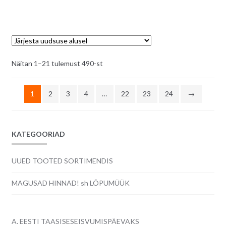
hind
hind
oli:
on:
6.00€.
5.00€.
Sorditud
Näitan 1–21 tulemust 490-st
uusimate
järgi
1
2
3
4
…
22
23
24
→
KATEGOORIAD
UUED TOOTED SORTIMENDIS
MAGUSAD HINNAD! sh LÕPUMÜÜK
A. EESTI TAASISESEISVUMISPÄEVAKS