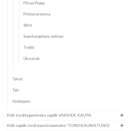
Põrsas Peppa
Printsessi teema
Stitch
Superkangelane, batman
Trollid
Ükssarvik
Tähed
Talv
Vastlapäev
Kõik torditegemiseks vajalik VÄRVIDE KAUPA
Kõik vajalik tordi kaunistamiseks/ TORDIKAUNISTUSED