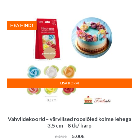
oli:
on:
6.00€.
4.80€.
HEA HIND!
LISA KORVI
Vahvlidekoorid – värvilised roosiõied kolme lehega
3,5 cm – 8 tk/ karp
Algne
Praegune
6.00
€
5.00
€