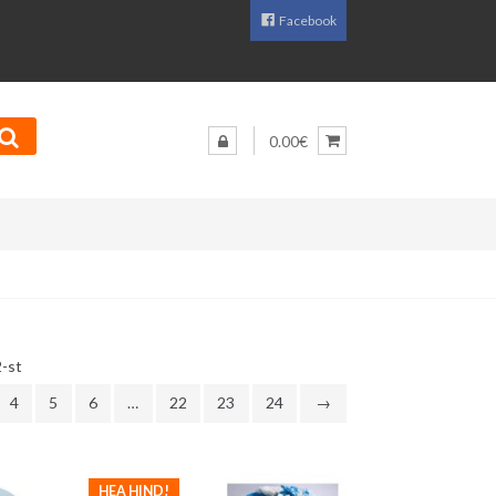
Facebook
0.00€
Sorditud
-st
uusimate
4
5
6
…
22
23
24
→
järgi
HEA HIND!