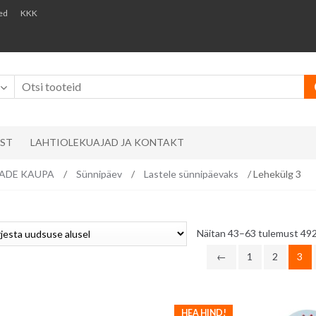
ed
KKK
AST
LAHTIOLEKUAJAD JA KONTAKT
EMADE KAUPA
/
Sünnipäev
/
Lastele sünnipäevaks
/ Lehekülg 3
Näitan 43–63 tulemust 492
←
1
2
3
HEA HIND!