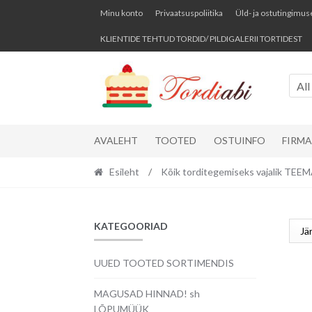
Skip
Skip
Minu konto
Privaatsuspoliitika
Üld- ja ostutingimus
to
to
KLIENTIDE TEHTUD TORDID/ PILDIGALERII TORTIDEST
navigation
content
All
AVALEHT
TOOTED
OSTUINFO
FIRM
Esileht
/
Kõik torditegemiseks vajalik TE
KATEGOORIAD
UUED TOOTED SORTIMENDIS
MAGUSAD HINNAD! sh
LÕPUMÜÜK