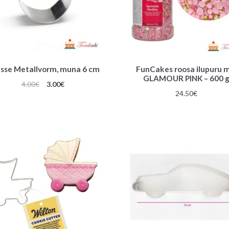
isse Metallvorm, muna 6 cm
FunCakes roosa ilupuru m
GLAMOUR PINK – 600 
Algne
Praegune
4.00
€
3.00
€
24.50
€
hind
hind
oli:
on:
4.00€.
3.00€.