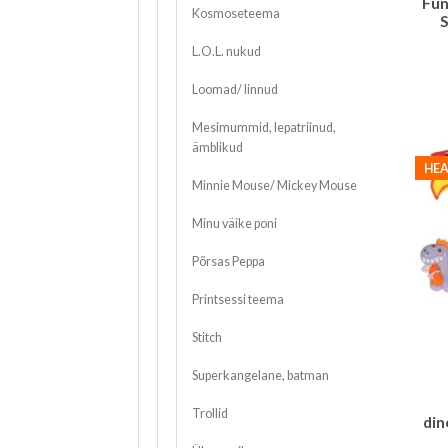
Fun
Kosmoseteema
L.O.L. nukud
Loomad/ linnud
Mesimummid, lepatriinud,
ämblikud
HEA
Minnie Mouse/ Mickey Mouse
Minu väike poni
Põrsas Peppa
Printsessi teema
Stitch
Superkangelane, batman
Trollid
din