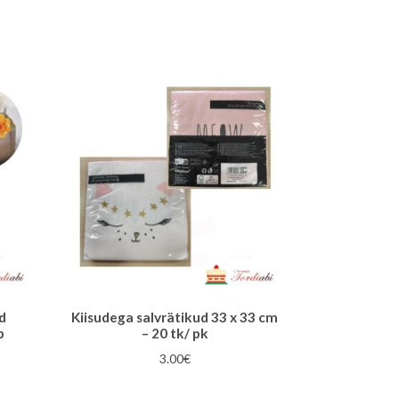
hind
hind
oli:
on:
2.20€.
1.90€.
ed
Kiisudega salvrätikud 33 x 33 cm
p
– 20 tk/ pk
une
3.00
€