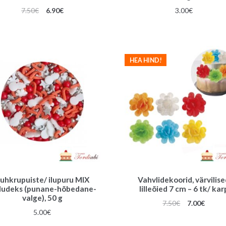
Algne
Praegune
7.50
€
6.90
€
3.00
€
hind
hind
oli:
on:
7.50€.
6.90€.
HEA HIND!
uhkrupuiste/ ilupuru MIX
Vahvlidekoorid, värvilis
uludeks (punane-hõbedane-
lilleõied 7 cm – 6 tk/ kar
valge), 50 g
Algne
Praeg
7.50
€
7.00
€
5.00
€
hind
hind
oli:
on: