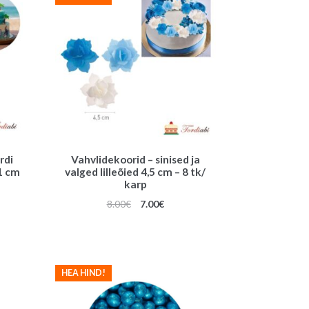
rdi
Vahvlidekoorid – sinised ja
1 cm
valged lilleõied 4,5 cm – 8 tk/
karp
une
Algne
Praegune
8.00
€
7.00
€
hind
hind
oli:
on:
8.00€.
7.00€.
HEA HIND!