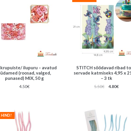
krupuiste/ ilupuru – avatud
STITCH söödavad ribad to
südamed (roosad, valged,
servade katmiseks 4,95 x 2
punased) MIX, 50 g
– 3 tk
Algne
Praeg
4.50
€
5.50
€
4.80
€
hind
hind
oli:
on:
5.50€.
4.80€.
 HIND!