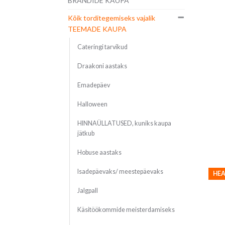
BRÄNDIDE KAUPA
Kõik torditegemiseks vajalik
TEEMADE KAUPA
Cateringi tarvikud
Draakoni aastaks
Emadepäev
Halloween
HINNAÜLLATUSED, kuniks kaupa
jätkub
Hobuse aastaks
Isadepäevaks/ meestepäevaks
HEA
Jalgpall
Käsitöökommide meisterdamiseks