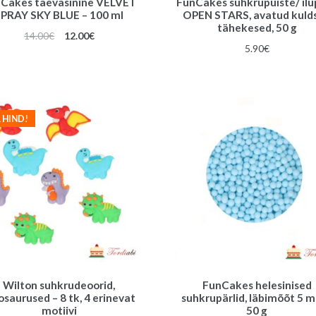
Cakes taevasinine VELVET
FunCakes suhkrupuiste/ ilu
SPRAY SKY BLUE – 100 ml
OPEN STARS, avatud kuld
tähekesed, 50 g
Algne
Praegune
14.00
€
12.00
€
5.90
€
hind
hind
oli:
on:
14.00€.
12.00€.
 HIND!
Wilton suhkrudeoorid,
FunCakes helesinised
osaurused – 8 tk, 4 erinevat
suhkrupärlid, läbimõõt 5 
motiivi
50 g