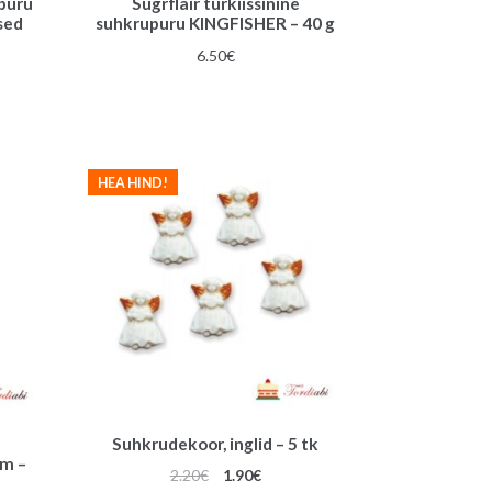
puru
Sugrflair türkiissinine
sed
suhkrupuru KINGFISHER – 40 g
6.50
€
HEA HIND!
Suhkrudekoor, inglid – 5 tk
mm –
Algne
Praegune
2.20
€
1.90
€