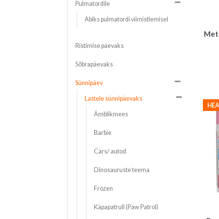
Pulmatordile
Abiks pulmatordi viimistlemisel
Meta
Ristimise päevaks
Sõbrapäevaks
Sünnipäev
Lastele sünnipäevaks
HEA
Ämblikmees
Barbie
Cars/ autod
Dinosauruste teema
Frozen
Käpapatrull (Paw Patrol)