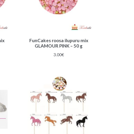
ix
FunCakes roosa ilupuru mix
g
GLAMOUR PINK – 50 g
3.00
€