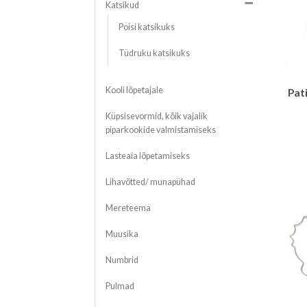
Katsikud
Poisi katsikuks
Tüdruku katsikuks
Kooli lõpetajale
Pat
Küpsisevormid, kõik vajalik
piparkookide valmistamiseks
Lasteaia lõpetamiseks
Lihavõtted/ munapühad
Mereteema
Muusika
Numbrid
Pulmad