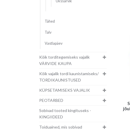
Ükssarvik
Tähed
Talv
Vastlapäev
Kõik torditegemiseks vajalik
VÄRVIDE KAUPA
Kõik vajalik tordi kaunistamiseks/
TORDIKAUNISTUSED
KÜPSETAMISEKS VAJALIK
PEOTARBED
S
jõ
Sobivad tooted kingituseks -
KINGIIDEED
Toiduained, mis sobivad