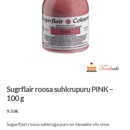
Sugrflair roosa suhkrupuru PINK –
100 g
9.50
€
Sugarflairi roosa suhkruga puru on ideaalne viis oma