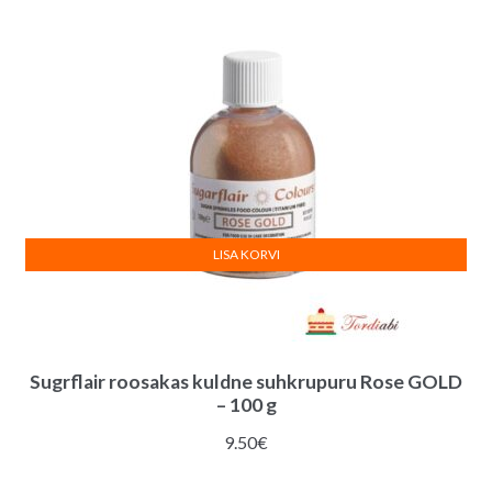
LISA KORVI
Sugrflair roosakas kuldne suhkrupuru Rose GOLD
– 100 g
9.50
€