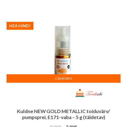
HEA HIND!
LISA KORVI
Kuldne NEW GOLD METALLIC toiduvärv/
pumpsprei, E171-vaba – 5 g (täidetav)
Algne
Praegune
8.00
€
7.80
€