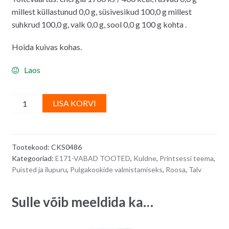
millest küllastunud 0,0 g, süsivesikud 100,0 g millest
suhkrud 100,0 g, valk 0,0 g, sool 0,0 g 100 g kohta .
Hoida kuivas kohas.
Laos
Sugrflair
A
LISA KORVI
roosa
l
suhkrupuru
t
PINK
e
Tootekood:
CKS0486
-
r
Kategooriad:
E171-VABAD TOOTED
,
Kuldne
,
Printsessi teema
,
100
n
Puisted ja ilupuru
,
Pulgakookide valmistamiseks
,
Roosa
,
Talv
g
a
quantity
t
Sulle võib meeldida ka…
i
v
e