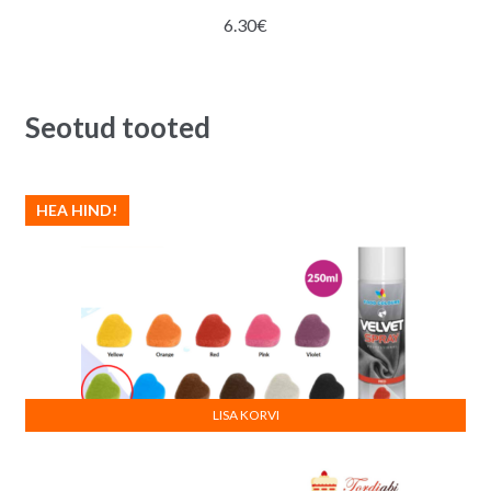
6.30
€
Seotud tooted
HEA HIND!
LISA KORVI