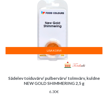
:
LISA KORVI
Sädelev toiduvärv/ pulbervärv/ tolmvärv, kuldne
NEW GOLD SHIMMERING 2,5 g
6.30
€