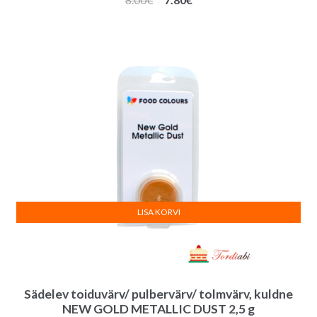
hind
hind
oli:
on:
8.00€.
7.80€.
LISA KORVI
Sädelev toiduvärv/ pulbervärv/ tolmvärv, kuldne
NEW GOLD METALLIC DUST 2,5 g