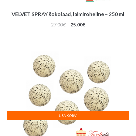
VELVET SPRAY šokolaad, laimiroheline – 250 ml
Algne
Praegune
27.00
€
25.00
€
hind
hind
oli:
on:
27.00€.
25.00€.
LISA KORVI