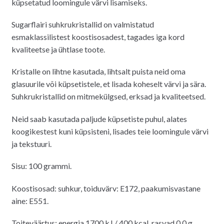
küpsetatud loomingule värvi lisamiseks.
Sugarflairi suhkrukristallid on valmistatud
esmaklassilistest koostisosadest, tagades iga kord
kvaliteetse ja ühtlase toote.
Kristalle on lihtne kasutada, lihtsalt puista neid oma
glasuurile või küpsetistele, et lisada koheselt värvi ja sära.
Suhkrukristallid on mitmekülgsed, erksad ja kvaliteetsed.
Neid saab kasutada paljude küpsetiste puhul, alates
koogikestest kuni küpsisteni, lisades teie loomingule värvi
ja tekstuuri.
Sisu: 100 grammi.
Koostisosad: suhkur, toiduvärv: E172, paakumisvastane
aine: E551.
Toiteväärtus: energia 1700 kJ / 400 kcal, rasvad 0,0 g