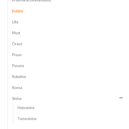
Kreemikas (elavandiluu)
Kuldne
Lilla
Must
Oranž
Pruun
Punane
Roheline
Roosa
Sinine
Helesinine
Tumesinine