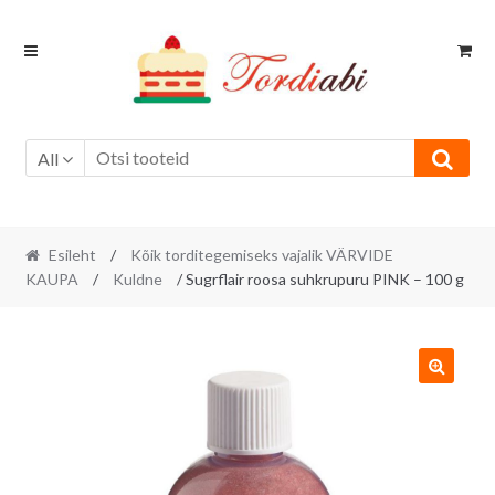
Skip
Skip
to
to
navigation
content
All
Esileht
/
Kõik torditegemiseks vajalik VÄRVIDE
KAUPA
/
Kuldne
/ Sugrflair roosa suhkrupuru PINK – 100 g