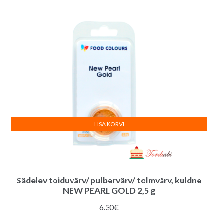
LISA KORVI
Sädelev toiduvärv/ pulbervärv/ tolmvärv, kuldne
NEW PEARL GOLD 2,5 g
6.30
€