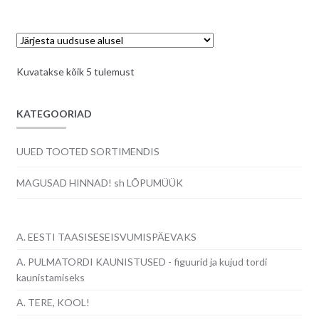
Sorditud
Kuvatakse kõik 5 tulemust
uusimate
järgi
KATEGOORIAD
UUED TOOTED SORTIMENDIS
MAGUSAD HINNAD! sh LÕPUMÜÜK
A. EESTI TAASISESEISVUMISPÄEVAKS
A. PULMATORDI KAUNISTUSED - figuurid ja kujud tordi
kaunistamiseks
A. TERE, KOOL!