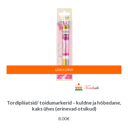
12.00€.
11.00€.
LISA KORVI
Tordipliiatsid/ toidumarkerid – kuldne ja hõbedane,
kaks ühes (erinevad otsikud)
8.00
€