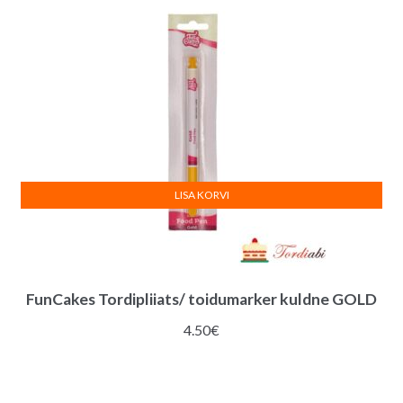
LISA KORVI
FunCakes Tordipliiats/ toidumarker kuldne GOLD
4.50
€