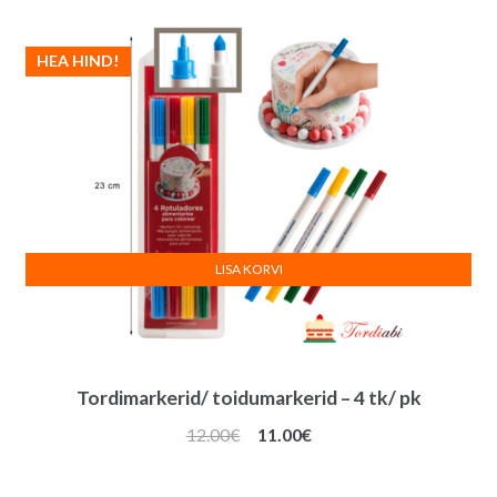
HEA HIND!
LISA KORVI
Tordimarkerid/ toidumarkerid – 4 tk/ pk
Algne
Praegune
12.00
€
11.00
€
hind
hind
oli:
on: