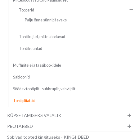
Mittesöödavad tordikaunistused
Topperid
Palju õnne sünnipäevaks
Tordikujud, mittesöödavad
Tordiküünlad
Muffinitele ja tassikookidele
Šabloonid
Söödav tordipilt - suhkrupilt, vahvlipilt
Tordipliiatsid
KÜPSETAMISEKS VAJALIK
PEOTARBED
Sobivad tooted kingituseks - KINGIIDEED