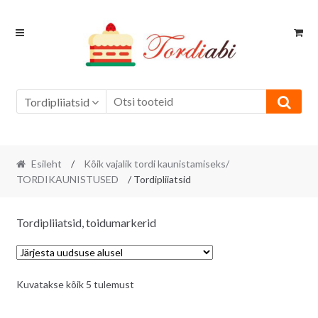
Skip
Skip
to
to
navigation
content
Tordipliiatsid
Esileht
/
Kõik vajalik tordi kaunistamiseks/
TORDIKAUNISTUSED
/ Tordipliiatsid
Tordipliiatsid, toidumarkerid
Sorditud
Kuvatakse kõik 5 tulemust
uusimate
järgi