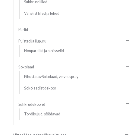
Suhkrust lilled
Vahvlist lilled ja lehed
Pärlid
Puisted ja ilupuru
Nonparellid ja strösselid
Šokolaad
Pihustatav šokolaad, velvet spray
Šokolaadist dekoor
Suhkrudekoorid
Tordikujud, söödavad