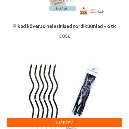
Pikad kõverad helesinised tordiküünlad – 6 tk
3.00
€
LISA KORVI