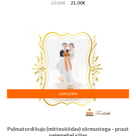
Algne
Praegune
22.00
€
21.00
€
hind
hind
oli:
on:
22.00€.
21.00€.
LISA KORVI
Pulmatordi kuju (mittesöödav) sõrmustega – pruut
peigmehel süles