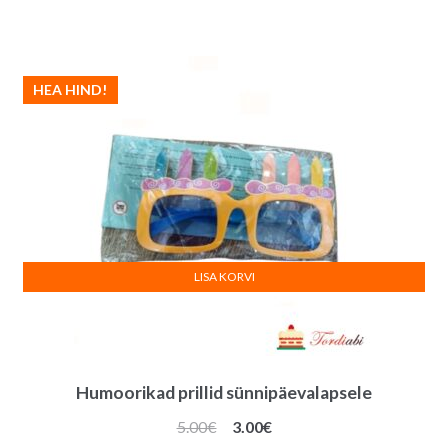
HEA HIND!
LISA KORVI
Humoorikad prillid sünnipäevalapsele
Algne
Praegune
5.00
€
3.00
€