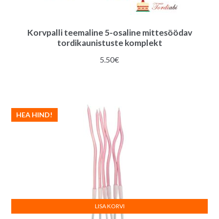
Korvpalli teemaline 5-osaline mittesöödav
tordikaunistuste komplekt
5.50
€
HEA HIND!
LISA KORVI