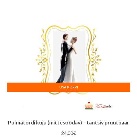
hind
hind
oli:
on:
5.00€.
3.00€.
LISA KORVI
Pulmatordi kuju (mittesöödav) – tantsiv pruutpaar
24.00
€