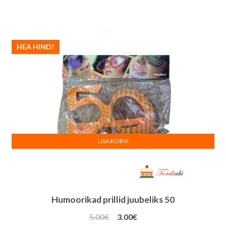
hind
hind
oli:
on:
5.00€.
3.00€.
HEA HIND!
LISA KORVI
Humoorikad prillid juubeliks 50
Algne
Praegune
5.00
€
3.00
€