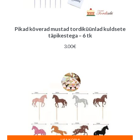
Pikad kõverad mustad tordiküünlad kuldsete
täpikestega – 6 tk
3.00
€
LISA KORVI