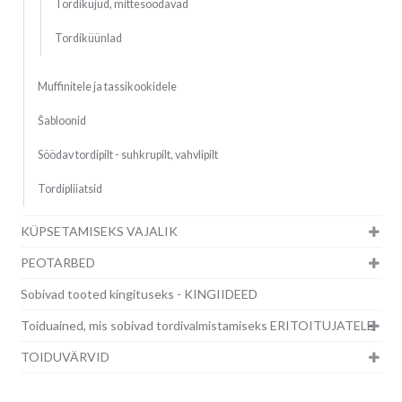
Tordikujud, mittesöödavad
Tordiküünlad
Muffinitele ja tassikookidele
Šabloonid
Söödav tordipilt - suhkrupilt, vahvlipilt
Tordipliiatsid
KÜPSETAMISEKS VAJALIK
PEOTARBED
Sobivad tooted kingituseks - KINGIIDEED
Toiduained, mis sobivad tordivalmistamiseks ERITOITUJATELE
TOIDUVÄRVID