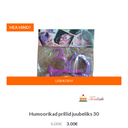
hind
hind
oli:
on:
5.00€.
3.00€.
HEA HIND!
LISA KORVI
Humoorikad prillid juubeliks 30
Algne
Praegune
5.00
€
3.00
€