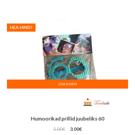
hind
hind
oli:
on:
5.00€.
3.00€.
HEA HIND!
LISA KORVI
Humoorikad prillid juubeliks 60
Algne
Praegune
5.00
€
3.00
€