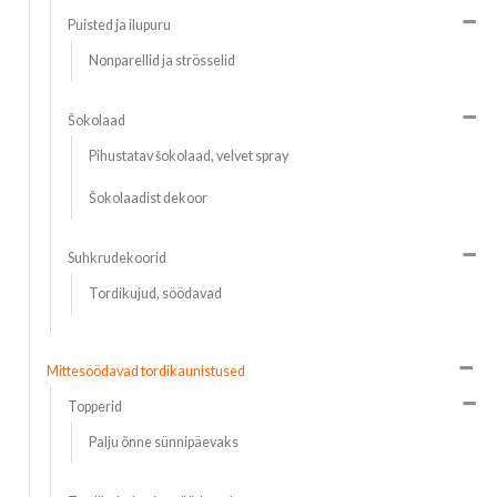
Puisted ja ilupuru
Nonparellid ja strösselid
Šokolaad
Pihustatav šokolaad, velvet spray
Šokolaadist dekoor
Suhkrudekoorid
Tordikujud, söödavad
Mittesöödavad tordikaunistused
Topperid
Palju õnne sünnipäevaks