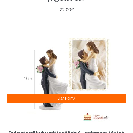
22.00
€
LISA KORVI
Pulmatordi kuju (mittesöödav) – peigmees tõstab