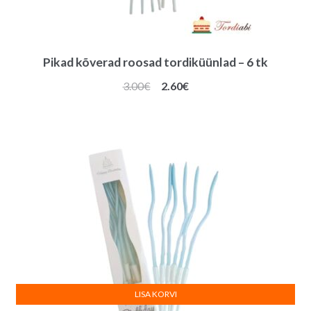
Pikad kõverad roosad tordiküünlad – 6 tk
Algne
Praegune
3.00
€
2.60
€
hind
hind
oli:
on:
3.00€.
2.60€.
LISA KORVI