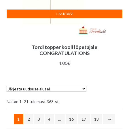
LISA KORVI
Tordi topper kooli lõpetajale
CONGRATULATIONS
4.00
€
Sorditud
Näitan 1–21 tulemust 368-st
uusimate
järgi
1
2
3
4
…
16
17
18
→