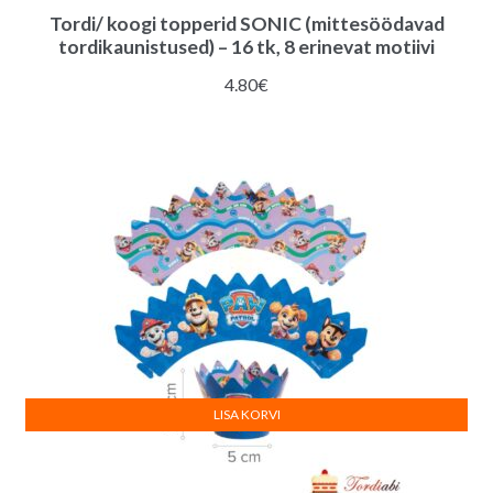
Tordi/ koogi topperid SONIC (mittesöödavad
tordikaunistused) – 16 tk, 8 erinevat motiivi
4.80
€
LISA KORVI