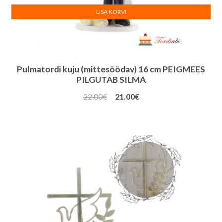
LISA KORVI
Pulmatordi kuju (mittesöödav) 16 cm PEIGMEES
PILGUTAB SILMA
Algne
Praegune
22.00
€
21.00
€
hind
hind
oli:
on:
22.00€.
21.00€.