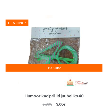
hind
hind
oli:
on:
5.00€.
3.00€.
HEA HIND!
LISA KORVI
Humoorikad prillid juubeliks 40
Algne
Praegune
5.00
€
3.00
€