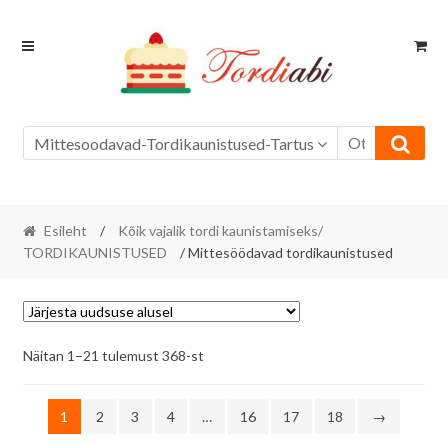
Skip
Skip
to
to
navigation
content
Mittesoodavad-Tordikaunistused-Tartus
Esileht
/
Kõik vajalik tordi kaunistamiseks/
TORDIKAUNISTUSED
/ Mittesöödavad tordikaunistused
Sorditud
Näitan 1–21 tulemust 368-st
uusimate
järgi
1
2
3
4
…
16
17
18
→