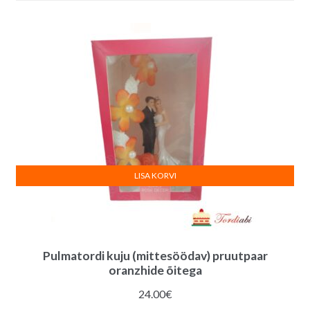
LISA KORVI
Pulmatordi kuju (mittesöödav) pruutpaar
oranzhide õitega
24.00
€