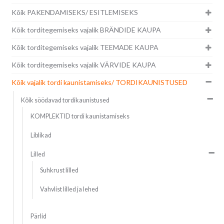
Kõik PAKENDAMISEKS/ ESITLEMISEKS
Kõik torditegemiseks vajalik BRÄNDIDE KAUPA
Kõik torditegemiseks vajalik TEEMADE KAUPA
Kõik torditegemiseks vajalik VÄRVIDE KAUPA
Kõik vajalik tordi kaunistamiseks/ TORDIKAUNISTUSED
Kõik söödavad tordikaunistused
KOMPLEKTID tordi kaunistamiseks
Liblikad
Lilled
Suhkrust lilled
Vahvlist lilled ja lehed
Pärlid