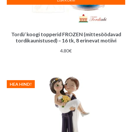
LISA KORVI
Tordi/ koogi topperid FROZEN (mittesöödavad
tordikaunistused) – 16 tk, 8 erinevat motiivi
4.80
€
HEA HIND!