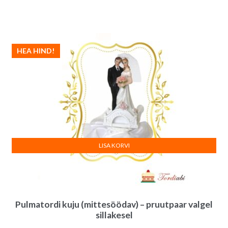
HEA HIND!
LISA KORVI
Pulmatordi kuju (mittesöödav) – pruutpaar valgel
sillakesel