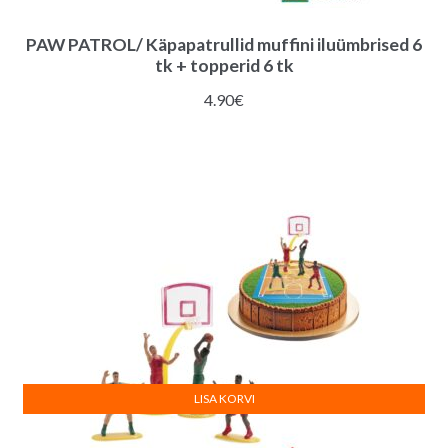
PAW PATROL/ Käpapatrullid muffini iluümbrised 6
tk + topperid 6 tk
4.90
€
LISA KORVI