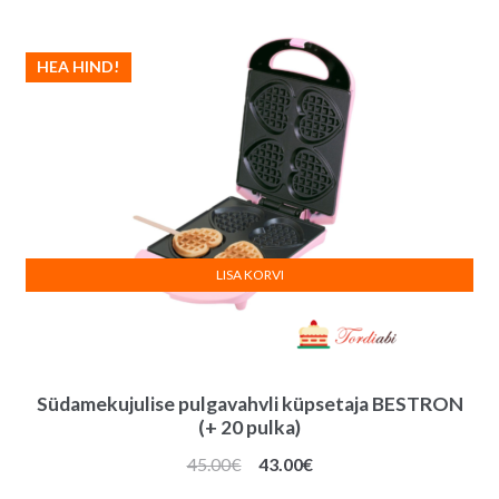
HEA HIND!
LISA KORVI
Südamekujulise pulgavahvli küpsetaja BESTRON
(+ 20 pulka)
Algne
Praegune
45.00
€
43.00
€
hind
hind