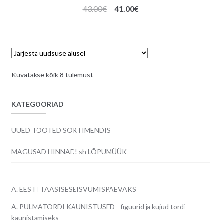
Algne
Praegune
43.00
€
41.00
€
hind
hind
oli:
on:
43.00€.
41.00€.
Sorditud
Kuvatakse kõik 8 tulemust
uusimate
järgi
KATEGOORIAD
UUED TOOTED SORTIMENDIS
MAGUSAD HINNAD! sh LÕPUMÜÜK
A. EESTI TAASISESEISVUMISPÄEVAKS
A. PULMATORDI KAUNISTUSED - figuurid ja kujud tordi
kaunistamiseks