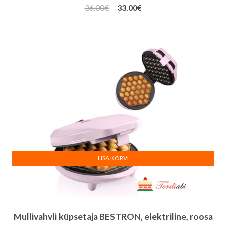
Algne
Praegune
36.00
€
33.00
€
hind
hind
oli:
on:
36.00€.
33.00€.
LISA KORVI
Mullivahvli küpsetaja BESTRON, elektriline, roosa