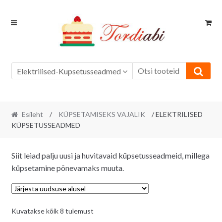
Skip
Skip
to
to
navigation
content
Elektrilised-Kupsetusseadmed
Esileht
/
KÜPSETAMISEKS VAJALIK
/ ELEKTRILISED
KÜPSETUSSEADMED
Siit leiad palju uusi ja huvitavaid küpsetusseadmeid, millega
küpsetamine põnevamaks muuta.
Sorditud
Kuvatakse kõik 8 tulemust
uusimate