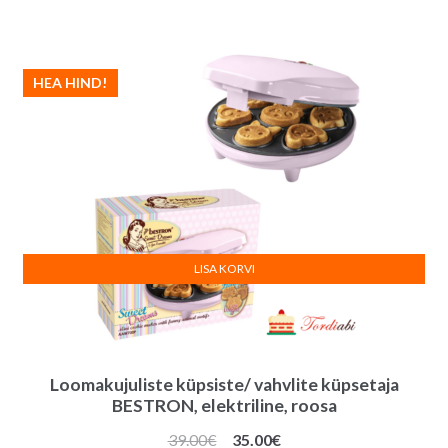
oli:
on:
45.00€.
43.00€.
HEA HIND!
LISA KORVI
Loomakujuliste küpsiste/ vahvlite küpsetaja
BESTRON, elektriline, roosa
Algne
Praegune
39.00
€
35.00
€