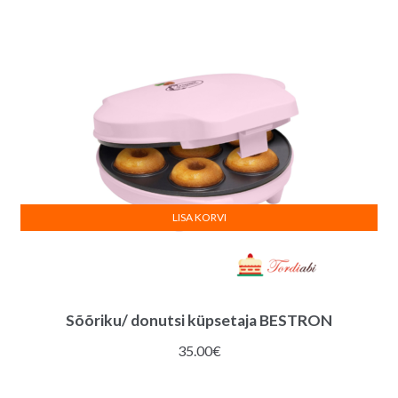
36.00€.
32.00€.
LISA KORVI
Sõõriku/ donutsi küpsetaja BESTRON
35.00
€