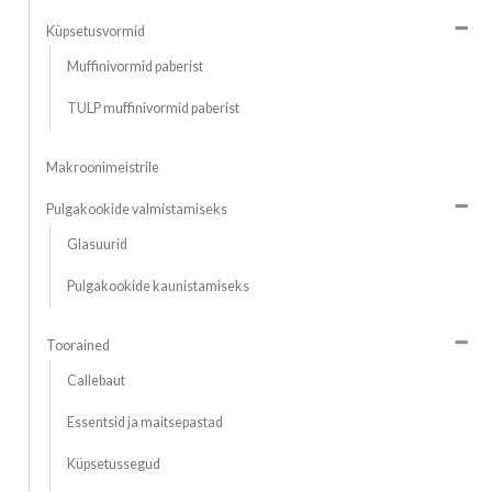
Küpsetusvormid
Muffinivormid paberist
TULP muffinivormid paberist
Makroonimeistrile
Pulgakookide valmistamiseks
Glasuurid
Pulgakookide kaunistamiseks
Toorained
Callebaut
Essentsid ja maitsepastad
Küpsetussegud