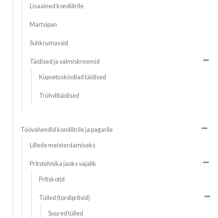
Lisaained kondiitrile
Martsipan
Suhkrumassid
Täidised ja valmiskreemid
Küpsetuskindlad täidised
Trühvlitäidised
Töövahendid kondiitrile ja pagarile
Lillede meisterdamiseks
Pritstehnika jaoks vajalik
Pritskotid
Tülled (tordipritsid)
Suured tülled