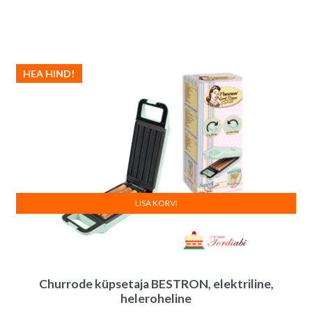
hind
hind
oli:
on:
39.00€.
35.00€.
HEA HIND!
LISA KORVI
Churrode küpsetaja BESTRON, elektriline,
heleroheline