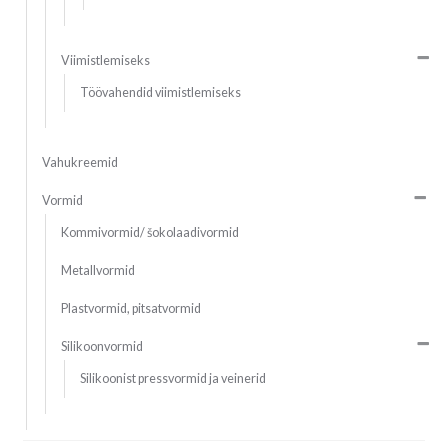
Viimistlemiseks
Töövahendid viimistlemiseks
Vahukreemid
Vormid
Kommivormid/ šokolaadivormid
Metallvormid
Plastvormid, pitsatvormid
Silikoonvormid
Silikoonist pressvormid ja veinerid