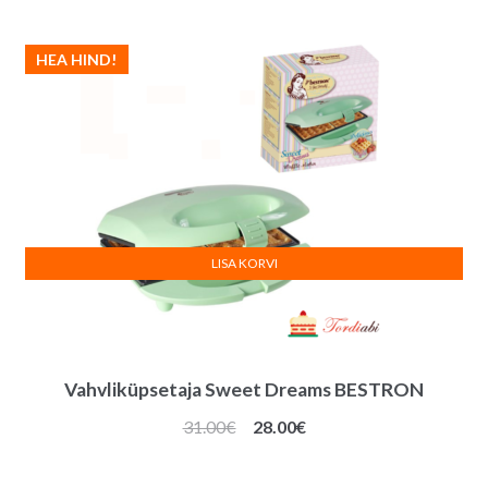
järgi
HEA HIND!
LISA KORVI
Vahvliküpsetaja Sweet Dreams BESTRON
Algne
Praegune
31.00
€
28.00
€
hind
hind
oli:
on: