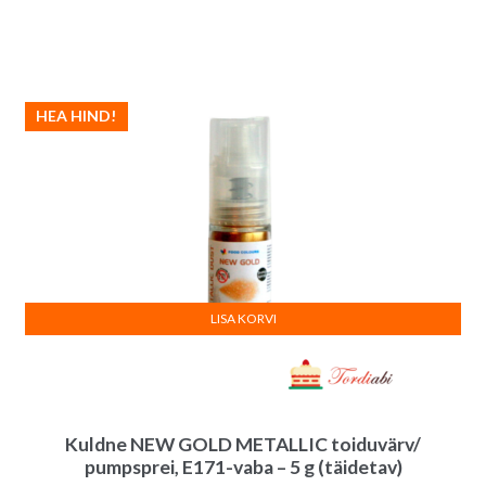
HEA HIND!
LISA KORVI
Kuldne NEW GOLD METALLIC toiduvärv/
pumpsprei, E171-vaba – 5 g (täidetav)