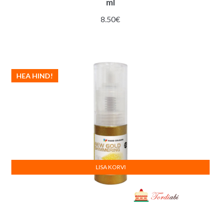
ml
8.50
€
HEA HIND!
LISA KORVI