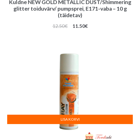
Kuldne NEW GOLD METALLIC DUST/Shimmering
glitter toiduvärv/ pumpsprei, E171-vaba – 10 g
(täidetav)
Algne
Praegune
12.50
€
11.50
€
hind
hind
oli:
on:
12.50€.
11.50€.
LISA KORVI