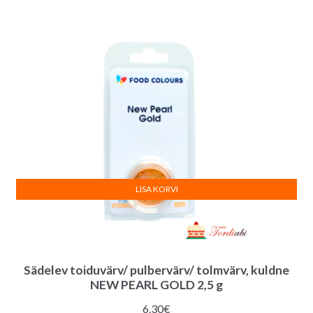
oli:
on:
5.00€.
4.50€.
LISA KORVI
Sädelev toiduvärv/ pulbervärv/ tolmvärv, kuldne
NEW PEARL GOLD 2,5 g
6.30
€