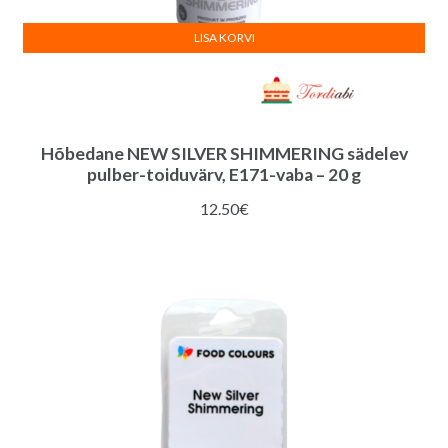
LISA KORVI
Hõbedane NEW SILVER SHIMMERING sädelev
pulber-toiduvärv, E171-vaba – 20 g
12.50
€