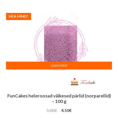
HEA HIND!
LISA KORVI
FunCakes heleroosad väikesed pärlid (norparellid)
– 100 g
Algne
Praegune
5.00
€
4.50
€
hind
hind