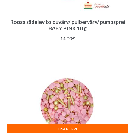
Roosa sädelev toiduvärv/ pulbervärv/ pumpsprei
BABY PINK 10 g
14.00
€
LISA KORVI