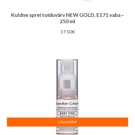
Kuldne sprei toiduvärv NEW GOLD, E171 vaba –
250 ml
17.50
€
LISA KORVI