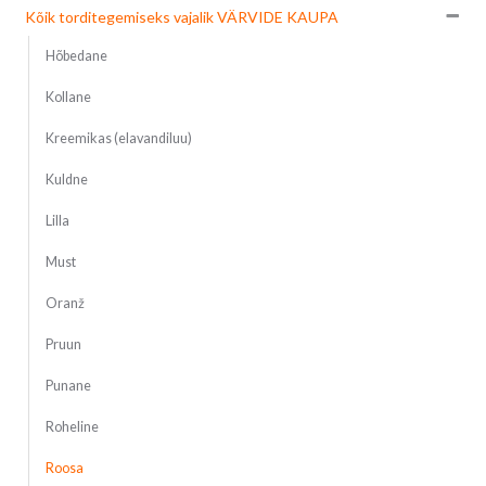
Kõik torditegemiseks vajalik VÄRVIDE KAUPA
Hõbedane
Kollane
Kreemikas (elavandiluu)
Kuldne
Lilla
Must
Oranž
Pruun
Punane
Roheline
Roosa