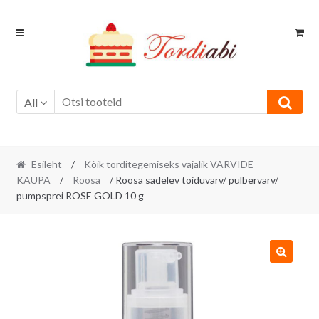
Skip
Skip
to
to
navigation
content
All
Esileht
/
Kõik torditegemiseks vajalik VÄRVIDE
KAUPA
/
Roosa
/ Roosa sädelev toiduvärv/ pulbervärv/
pumpsprei ROSE GOLD 10 g