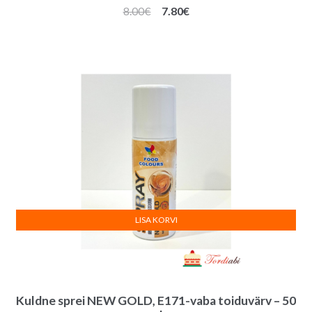
Algne
Praegune
8.00
€
7.80
€
hind
hind
oli:
on:
8.00€.
7.80€.
LISA KORVI
Kuldne sprei NEW GOLD, E171-vaba toiduvärv – 50