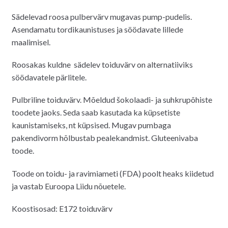
Sädelevad roosa pulbervärv mugavas pump-pudelis.
Asendamatu tordikaunistuses ja söödavate lillede
maalimisel.
Roosakas kuldne sädelev toiduvärv
on alternatiiviks
söödavatele pärlitele.
Pulbriline toiduvärv. Mõeldud šokolaadi- ja suhkrupõhiste
toodete jaoks. Seda saab kasutada ka küpsetiste
kaunistamiseks, nt küpsised. Mugav pumbaga
pakendivorm hõlbustab pealekandmist. Gluteenivaba
toode.
Toode on toidu- ja ravimiameti (FDA) poolt heaks kiidetud
ja vastab Euroopa Liidu nõuetele.
Koostisosad: E172 toiduvärv