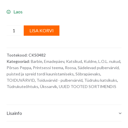
Laos
Roosa
A
LISA KORVI
sädelev
l
toiduvärv/
t
pulbervärv/
e
Tootekood:
CKS0482
pumpsprei
r
Kategooriad:
Barbie
,
Emadepäev
,
Katsikud
,
Kuldne
,
L.O.L. nukud
,
ROSE
n
Põrsas Peppa
,
Printsessi teema
,
Roosa
,
Sädelevad pulbervärvid,
GOLD
a
puisted ja spreid tordi kaunistamiseks
,
Sõbrapäevaks
,
10
t
TOIDUVÄRVID
,
Toiduvärvid - pulbervärvid
,
Tüdruku katsikuks
,
g
i
Tüdrukuteõhtuks
,
Ükssarvik
,
UUED TOOTED SORTIMENDIS
quantity
v
e
:
Lisainfo