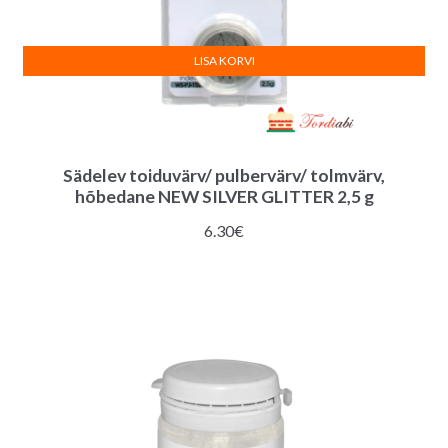
LISA KORVI
Sädelev toiduvärv/ pulbervärv/ tolmvärv,
hõbedane NEW SILVER GLITTER 2,5 g
6.30
€