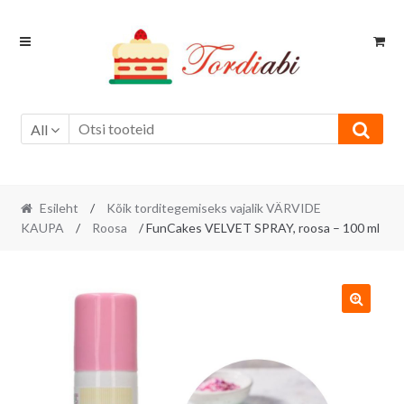
Skip
Skip
to
to
navigation
content
All
Esileht
/
Kõik torditegemiseks vajalik VÄRVIDE
KAUPA
/
Roosa
/ FunCakes VELVET SPRAY, roosa – 100 ml