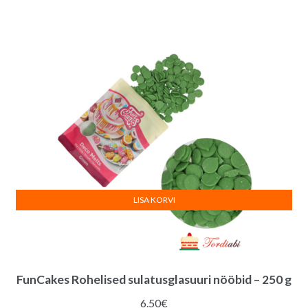
hind
hind
oli:
on:
14.00€.
12.00€.
LISA KORVI
FunCakes Rohelised sulatusglasuuri nööbid – 250 g
6.50
€