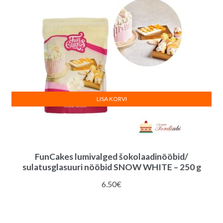
LISA KORVI
FunCakes lumivalged šokolaadinööbid/
sulatusglasuuri nööbid SNOW WHITE – 250 g
6.50
€