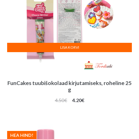
LISA KORVI
FunCakes tuubišokolaad kirjutamiseks, roheline 25
g
Algne
Praegune
4.50
€
4.20
€
hind
hind
oli:
on:
4.50€.
4.20€.
HEA HIND!