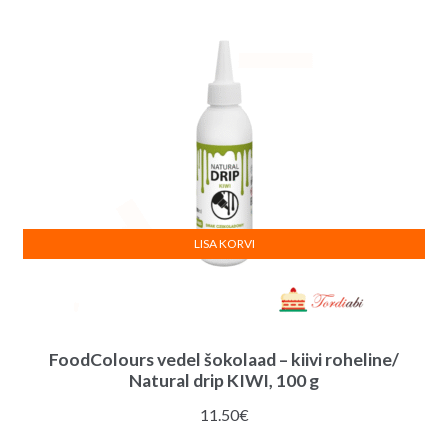
LISA KORVI
FoodColours vedel šokolaad – kiivi roheline/
Natural drip KIWI, 100 g
11.50
€