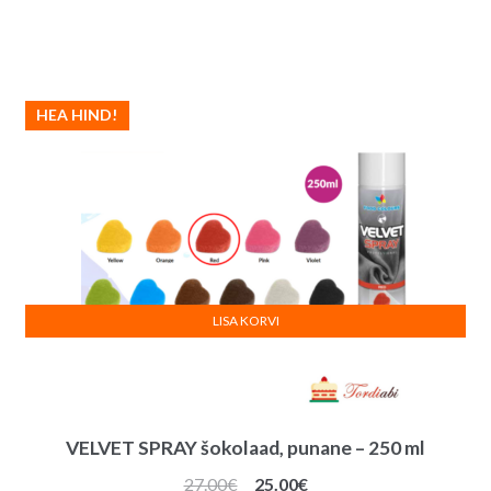
HEA HIND!
LISA KORVI
VELVET SPRAY šokolaad, punane – 250 ml
Algne
Praegune
27.00
€
25.00
€