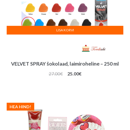
LISA KORVI
VELVET SPRAY šokolaad, laimiroheline – 250 ml
Algne
Praegune
27.00
€
25.00
€
hind
hind
oli:
on:
27.00€.
25.00€.
HEA HIND!