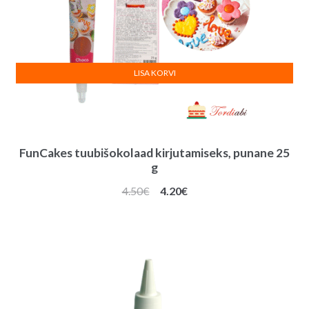
LISA KORVI
FunCakes tuubišokolaad kirjutamiseks, punane 25
g
Algne
Praegune
4.50
€
4.20
€
hind
hind
oli:
on:
4.50€.
4.20€.