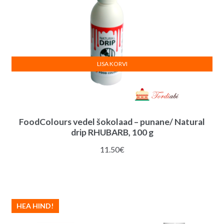
LISA KORVI
FoodColours vedel šokolaad – punane/ Natural
drip RHUBARB, 100 g
11.50
€
HEA HIND!