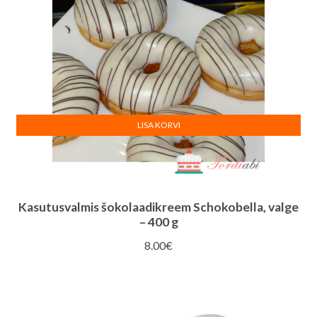
LISA KORVI
Kasutusvalmis šokolaadikreem Schokobella, valge
– 400 g
8.00
€