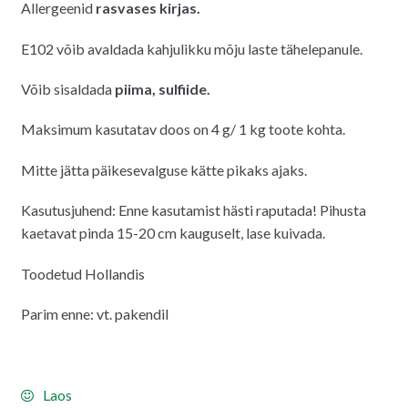
Allergeenid
rasvases kirjas.
E102 võib avaldada kahjulikku mõju laste tähelepanule.
Võib sisaldada
piima, sulfiide.
Maksimum kasutatav doos on 4 g/ 1 kg toote kohta.
Mitte jätta päikesevalguse kätte pikaks ajaks.
Kasutusjuhend: Enne kasutamist hästi raputada! Pihusta
kaetavat pinda 15-20 cm kauguselt, lase kuivada.
Toodetud Hollandis
Parim enne: vt. pakendil
Laos