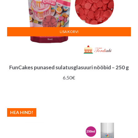
LISA KORVI
FunCakes punased sulatusglasuuri nööbid – 250 g
6.50
€
HEA HIND!