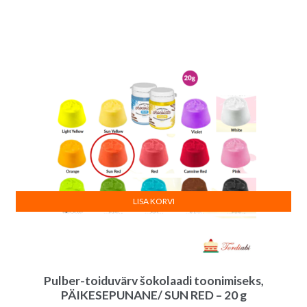
hind
hind
oli:
on:
27.00€.
25.00€.
LISA KORVI
Pulber-toiduvärv šokolaadi toonimiseks,
PÄIKESEPUNANE/ SUN RED – 20 g