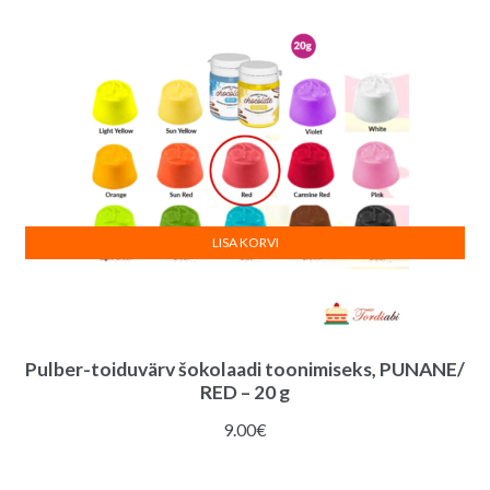
LISA KORVI
Pulber-toiduvärv šokolaadi toonimiseks, PUNANE/
RED – 20 g
9.00
€