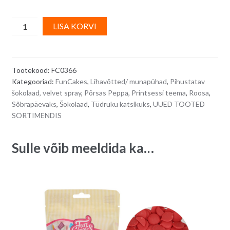
FunCakes
A
LISA KORVI
VELVET
l
SPRAY,
t
roosa
e
Tootekood:
FC0366
-
r
Kategooriad:
FunCakes
,
Lihavõtted/ munapühad
,
Pihustatav
100
n
šokolaad, velvet spray
,
Põrsas Peppa
,
Printsessi teema
,
Roosa
,
ml
a
Sõbrapäevaks
,
Šokolaad
,
Tüdruku katsikuks
,
UUED TOOTED
quantity
t
SORTIMENDIS
i
v
Sulle võib meeldida ka…
e
: