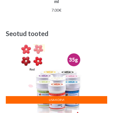
ml
7.00
€
Seotud tooted
LISA KORVI