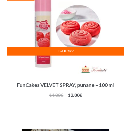
LISA KORVI
FunCakes VELVET SPRAY, punane – 100 ml
Algne
Praegune
14.00
€
12.00
€
hind
hind
oli:
on:
14.00€.
12.00€.