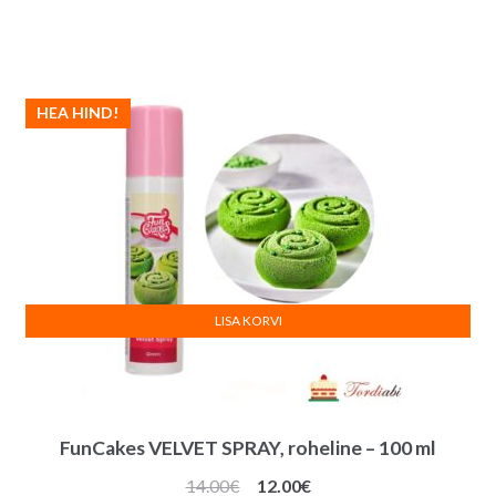
HEA HIND!
LISA KORVI
FunCakes VELVET SPRAY, roheline – 100 ml
Algne
Praegune
14.00
€
12.00
€