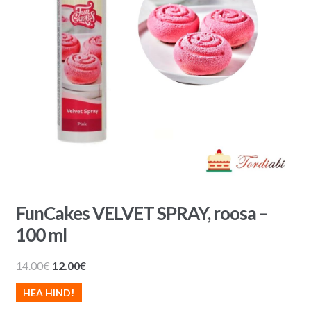
FunCakes VELVET SPRAY, roosa –
100 ml
Algne
Praegune
14.00
€
12.00
€
hind
hind
HEA HIND!
oli:
on: