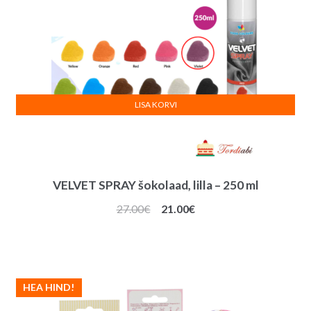
LISA KORVI
VELVET SPRAY šokolaad, lilla – 250 ml
Algne
Praegune
27.00
€
21.00
€
hind
hind
oli:
on:
27.00€.
21.00€.
HEA HIND!