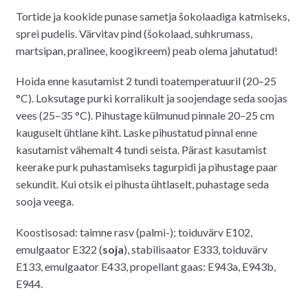
14.00€.
12.00€.
Tortide ja kookide punase sametja šokolaadiga katmiseks,
sprei pudelis. Värvitav pind (šokolaad, suhkrumass,
martsipan, pralinee, koogikreem) peab olema jahutatud!
Hoida enne kasutamist 2 tundi toatemperatuuril (20–25
°C). Loksutage purki korralikult ja soojendage seda soojas
vees (25–35 °C). Pihustage külmunud pinnale 20–25 cm
kauguselt ühtlane kiht. Laske pihustatud pinnal enne
kasutamist vähemalt 4 tundi seista. Pärast kasutamist
keerake purk puhastamiseks tagurpidi ja pihustage paar
sekundit. Kui otsik ei pihusta ühtlaselt, puhastage seda
sooja veega.
Koostisosad: taimne rasv (palmi-); toiduvärv E102,
emulgaator E322 (
soja
), stabilisaator E333, toiduvärv
E133, emulgaator E433, propellant gaas: E943a, E943b,
E944.