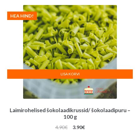
HEA HIND!
LISA KORVI
Laimirohelised šokolaadikrussid/ šokolaadipuru –
100 g
Algne
Praegune
4.90
€
3.90
€
hind
hind