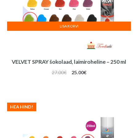
LISA KORVI
VELVET SPRAY šokolaad, laimiroheline – 250 ml
Algne
Praegune
27.00
€
25.00
€
hind
hind
oli:
on:
27.00€.
25.00€.
HEA HIND!