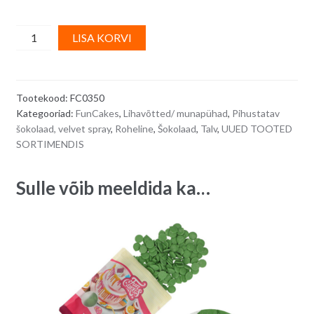
FunCakes
A
LISA KORVI
VELVET
l
SPRAY,
t
roheline
e
Tootekood:
FC0350
-
r
Kategooriad:
FunCakes
,
Lihavõtted/ munapühad
,
Pihustatav
100
n
šokolaad, velvet spray
,
Roheline
,
Šokolaad
,
Talv
,
UUED TOOTED
ml
a
SORTIMENDIS
quantity
t
i
Sulle võib meeldida ka…
v
e
: