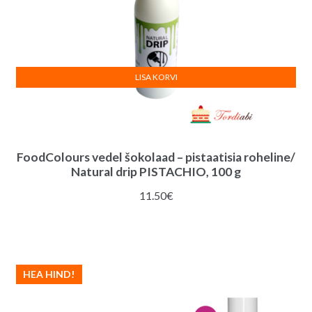
LISA KORVI
FoodColours vedel šokolaad – pistaatisia roheline/
Natural drip PISTACHIO, 100 g
11.50
€
HEA HIND!