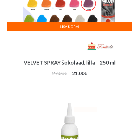
LISA KORVI
VELVET SPRAY šokolaad, lilla – 250 ml
Algne
Praegune
27.00
€
21.00
€
hind
hind
oli:
on:
27.00€.
21.00€.