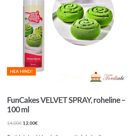
HEA HIND!
FunCakes VELVET SPRAY, roheline –
100 ml
Algne
Praegune
14.00
€
12.00
€
hind
hind