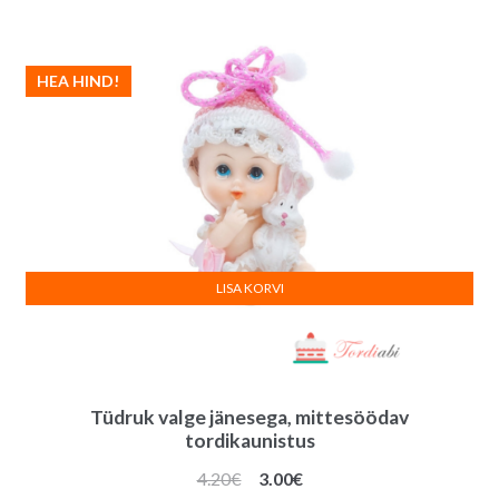
oli:
on:
4.90€.
3.90€.
HEA HIND!
LISA KORVI
Tüdruk valge jänesega, mittesöödav
tordikaunistus
Algne
Praegune
4.20
€
3.00
€