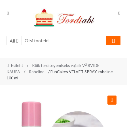
Skip
Skip
to
to
navigation
content
All
Esileht
/
Kõik torditegemiseks vajalik VÄRVIDE
KAUPA
/
Roheline
/ FunCakes VELVET SPRAY, roheline –
100 ml