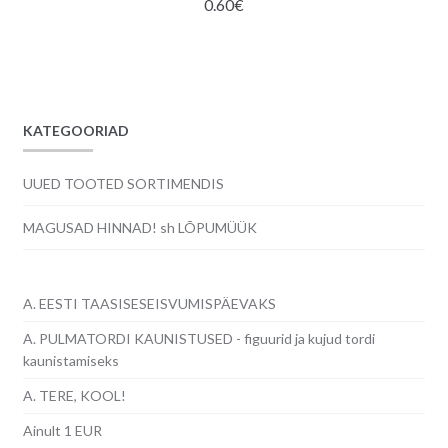
0.60
€
KATEGOORIAD
UUED TOOTED SORTIMENDIS
MAGUSAD HINNAD! sh LÕPUMÜÜK
A. EESTI TAASISESEISVUMISPÄEVAKS
A. PULMATORDI KAUNISTUSED - figuurid ja kujud tordi
kaunistamiseks
A. TERE, KOOL!
Ainult 1 EUR