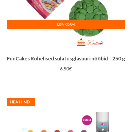
LISA KORVI
FunCakes Rohelised sulatusglasuuri nööbid – 250 g
6.50
€
HEA HIND!