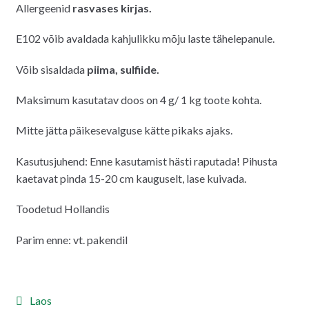
Allergeenid
rasvases kirjas.
E102 võib avaldada kahjulikku mõju laste tähelepanule.
Võib sisaldada
piima, sulfiide.
Maksimum kasutatav doos on 4 g/ 1 kg toote kohta.
Mitte jätta päikesevalguse kätte pikaks ajaks.
Kasutusjuhend: Enne kasutamist hästi raputada! Pihusta
kaetavat pinda 15-20 cm kauguselt, lase kuivada.
Toodetud Hollandis
Parim enne: vt. pakendil
Laos