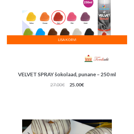
LISA KORVI
VELVET SPRAY šokolaad, punane – 250 ml
Algne
Praegune
27.00
€
25.00
€
hind
hind
oli:
on:
27.00€.
25.00€.