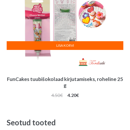
LISA KORVI
FunCakes tuubišokolaad kirjutamiseks, roheline 25
g
Algne
Praegune
4.50
€
4.20
€
hind
hind
oli:
on:
4.50€.
4.20€.
Seotud tooted