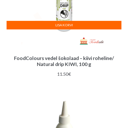
LISA KORVI
FoodColours vedel šokolaad – kiivi roheline/
Natural drip KIWI, 100 g
11.50
€