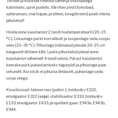
Tortide ja kookide rohelise sametja šokolaadiga
oli:
on:
katmiseks, sprei pudelis. Värvitav pind (šokolaad,
14.00€.
12.00€.
suhkrumass, martsipan, pralinee, koogikreem) peab olema
jahutatud!
Hoida enne kasutamist 2 tundi toatemperatuuril (20–25
°C). Loksutage purki korralikult ja soojendage seda soojas
vees (25–35 °C). Pihustage külmunud pinnale 20–25 cm
kauguselt ühtlane kiht. Laske pihustatud pinnal enne
kasutamist vähemalt 4 tundi seista. Pärast kasutamist
keerake purk puhastamiseks tagurpidi ja pihustage paar
sekundit. Kui otsik ei pihusta ühtlaselt, puhastage seda
sooja veega.
Koostisosad: taimne rasv (palmi-); toiduvärv E102,
emulgaator E322 (
soja
), stabilisaator E333, toiduvärv
E133, emulgaator E433, propellant gaas: E943a, E943b,
E944.