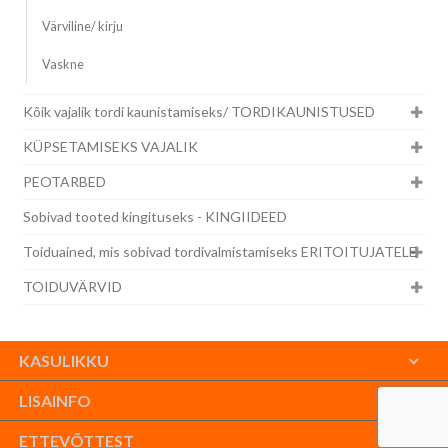
Värviline/ kirju
Vaskne
Kõik vajalik tordi kaunistamiseks/ TORDIKAUNISTUSED
KÜPSETAMISEKS VAJALIK
PEOTARBED
Sobivad tooted kingituseks - KINGIIDEED
Toiduained, mis sobivad tordivalmistamiseks ERITOITUJATELE
TOIDUVÄRVID
KASULIKKU
LISAINFO
ETTEVÕTTEST