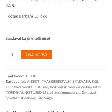
0,1 g.
Tootja: Barbara Luijckx
Saadaval ka järeltellimisel
Suured
A
LISA KORVI
naturaalvalged
l
"sametised"
t
šokolaadipallid,
e
Tootekood:
TS001
E171-
r
Kategooriad:
A. EESTI TAASISESEISVUMISPÄEVAKS
,
Kõik
vabad
n
söödavad tordikaunistused
,
Kõik vajalik tordi kaunistamiseks/
-
a
TORDIKAUNISTUSED
,
Lihavõtted/ munapühad
,
Šokolaad
,
49
t
Šokolaadist dekoor
,
Talv
,
Valge
tk
i
quantity
v