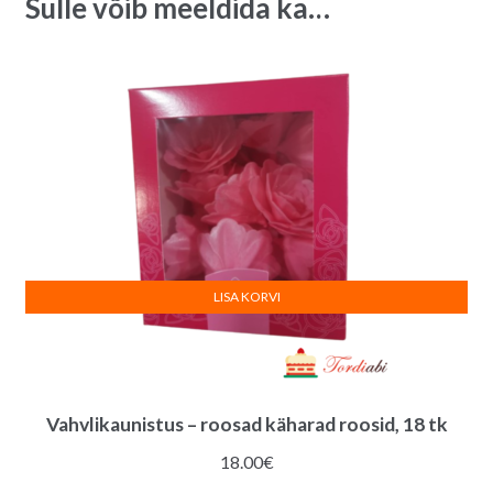
Sulle võib meeldida ka…
e
:
LISA KORVI
Vahvlikaunistus – roosad käharad roosid, 18 tk
18.00
€