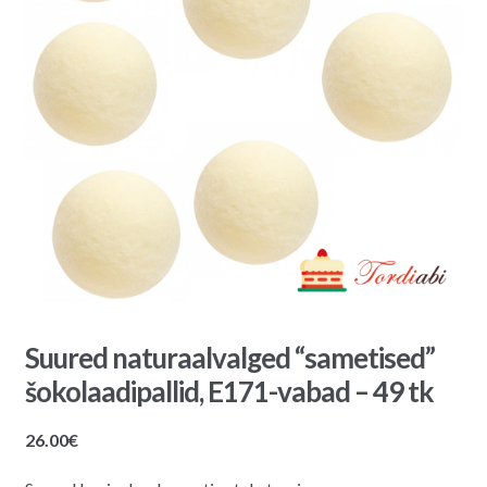
Suured naturaalvalged “sametised”
šokolaadipallid, E171-vabad – 49 tk
26.00
€