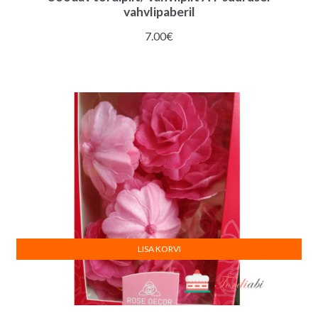
vahvlipaberil
7.00
€
LISA KORVI