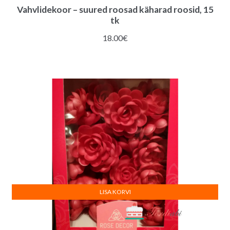
Vahvlidekoor – suured roosad käharad roosid, 15
tk
18.00
€
LISA KORVI