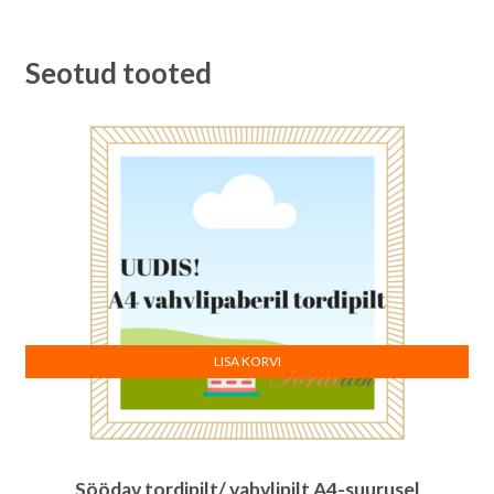
Seotud tooted
LISA KORVI
Söödav tordipilt/ vahvlipilt A4-suurusel