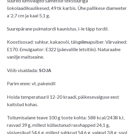
Suured lumivalged sametise tekstuuriga
šokolaadikuulikesed, 49 tk karbis. Ühe pallikese diameeter
a´2,7 cm ja kaal 5,1 g.
Suurepärane pulmatordi kaunistus, i-le täpp tordil.
Koostisosad: suhkur, kakaovõi, täis
piim
apulber. Värvained:
E170. Emulgaator: E322 (päevalille letsitiin). Naturaalne
vanilje maitseaine.
Võib sisaldada:
SOJA
Parim enne: vt. pakendil
Hoida temperatuuril 12-20 kraadi, päikesevalguse eest
kaitstud kohas.
Toitumisalane teave 100 g toote kohta: 588 kcal/2438 kJ,
rasvad 39 g, millest küllastunud rasvhapped 24,1 g,
süsivesikud 54,6 g, millest suhkrud 54,6 g, valgud 3,8 g, sool