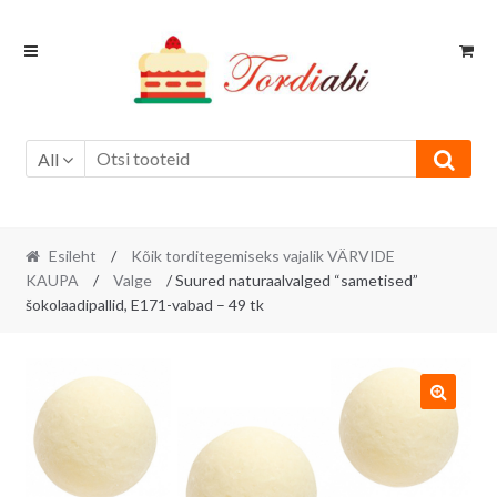
Skip
Skip
to
to
navigation
content
All
Esileht
/
Kõik torditegemiseks vajalik VÄRVIDE
KAUPA
/
Valge
/ Suured naturaalvalged “sametised”
šokolaadipallid, E171-vabad – 49 tk