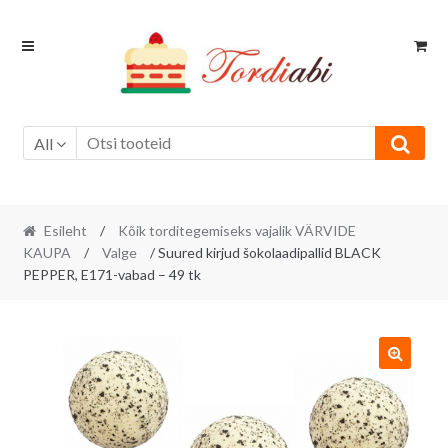
Skip
Skip
to
to
navigation
content
All
Esileht
/
Kõik torditegemiseks vajalik VÄRVIDE
KAUPA
/
Valge
/ Suured kirjud šokolaadipallid BLACK
PEPPER, E171-vabad – 49 tk