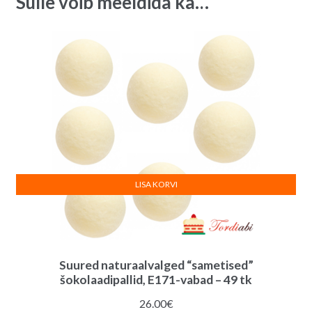
Sulle võib meeldida ka…
quantity
e
:
LISA KORVI
Suured naturaalvalged “sametised”
šokolaadipallid, E171-vabad – 49 tk
26.00
€