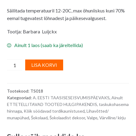
Säilitada temperatuuril 12-20C, max õhuniiskus kuni 70%
eemal tugevatest lõhnadest ja päikesevalgusest.
Tootja: Barbara Luijckx
Ainult 1 laos (saab ka järeltellida)
Suured
A
LISA KORVI
kirjud
l
šokolaadipallid
t
BLACK
e
Tootekood:
TS018
PEPPER,
r
Kategooriad:
A. EESTI TAASISESEISVUMISPÄEVAKS
,
Ainult
E171-
n
ETTETELLITAVAD TOOTED HULGIPAKENDIS, taskukohasema
vabad
a
hinnaga
,
Kõik söödavad tordikaunistused
,
Lihavõtted/
-
t
munapühad
,
Šokolaad
,
Šokolaadist dekoor
,
Valge
,
Värviline/ kirju
49
i
tk
v