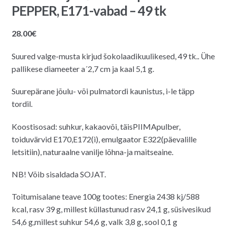
PEPPER, E171-vabad – 49 tk
28.00
€
Suured valge-musta kirjud šokolaadikuulikesed, 49 tk.. Ühe
pallikese diameeter a´2,7 cm ja kaal 5,1 g.
Suurepärane jõulu- või pulmatordi kaunistus, i-le täpp
tordil.
Koostisosad: suhkur, kakaovõi, täisPIIMApulber,
toiduvärvid E170,E172(i), emulgaator E322(päevalille
letsitiin), naturaalne vanilje lõhna-ja maitseaine.
NB! Võib sisaldada SOJAT.
Toitumisalane teave 100g tootes: Energia 2438 kj/588
kcal, rasv 39 g, millest küllastunud rasv 24,1 g, süsivesikud
54,6 g,millest suhkur 54,6 g, valk 3,8 g, sool 0,1 g