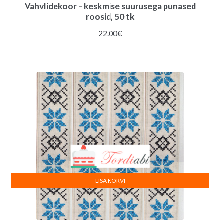
Vahvlidekoor – keskmise suurusega punased
roosid, 50 tk
22.00
€
LISA KORVI