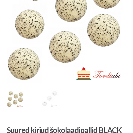
Suured kirjud šokolaadipallid BLACK