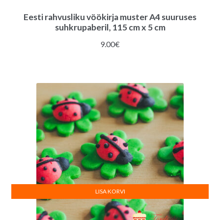
Eesti rahvusliku vöökirja muster A4 suuruses
suhkrupaberil, 115 cm x 5 cm
9.00
€
LISA KORVI