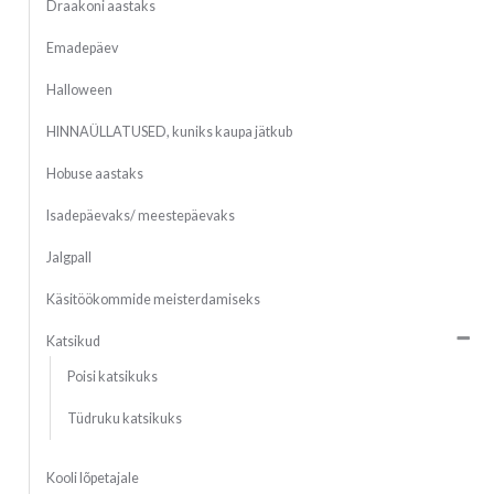
Draakoni aastaks
Emadepäev
Halloween
HINNAÜLLATUSED, kuniks kaupa jätkub
Hobuse aastaks
Isadepäevaks/ meestepäevaks
Jalgpall
Käsitöökommide meisterdamiseks
Katsikud
Poisi katsikuks
Tüdruku katsikuks
Kooli lõpetajale