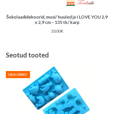
Šokolaadidekoorid, musi/ huuled ja I LOVE YOU 2,9
x 2,9 cm – 135 tk/ karp
33.00
€
Seotud tooted
HEA HIND!