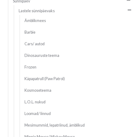
Sünnipäev
Lastele sünnipäevaks
Ämblikmees
Barbie
Cars/ autod
Dinosauruste teema
Frozen
Käpapatrull (Paw Patrol)
Kosmoseteema
L.O.L. nukud
Loomad/ linnud
Mesimummid, lepatriinud, ämblikud
Minnie Mouse/ Mickey Mouse