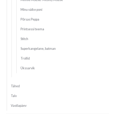
Minu väike poni
Põrsas Peppa
Printsessi teema
Stitch
Superkangelane, batman
Trollid
Ükssarvik
Tähed
Talv
Vastlapäev