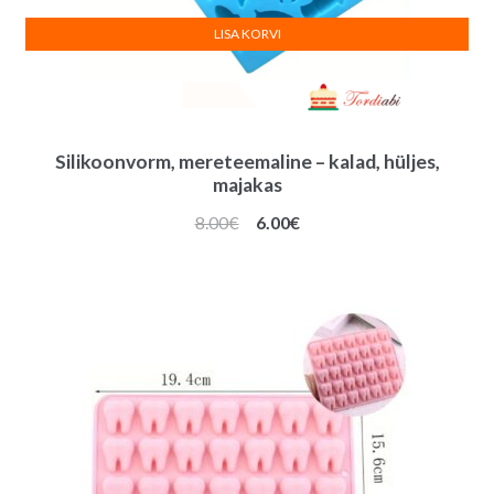
LISA KORVI
Silikoonvorm, mereteemaline – kalad, hüljes,
majakas
Algne
Praegune
8.00
€
6.00
€
hind
hind
oli:
on:
8.00€.
6.00€.