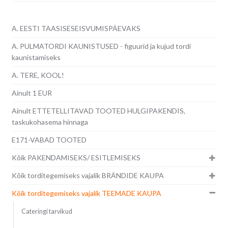
A. EESTI TAASISESEISVUMISPÄEVAKS
A. PULMATORDI KAUNISTUSED - figuurid ja kujud tordi
kaunistamiseks
A. TERE, KOOL!
Ainult 1 EUR
Ainult ETTETELLITAVAD TOOTED HULGIPAKENDIS,
taskukohasema hinnaga
E171-VABAD TOOTED
Kõik PAKENDAMISEKS/ ESITLEMISEKS
Kõik torditegemiseks vajalik BRÄNDIDE KAUPA
Kõik torditegemiseks vajalik TEEMADE KAUPA
Cateringi tarvikud