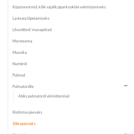
Küpsisevormid, kõik vajalik piparkookide valmistamiseks
Lasteaia lõpetamiseks
Lihavõtted/ munapühad
Mereteema
Muusika
Numbrid
Pulmad
Pulmatordile
Abiks pulmatordi viimistlemisel
Ristimise päevaks
Sõbrapäevaks