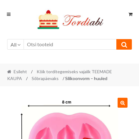
Skip
Skip
to
to
navigation
content
All
Esileht
/
Kõik torditegemiseks vajalik TEEMADE
KAUPA
/
Sõbrapäevaks
/ Silikoonvorm – huuled