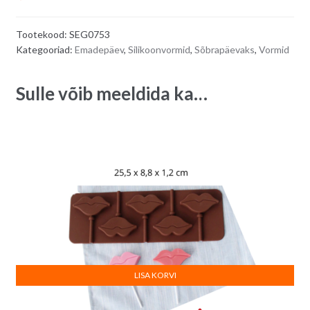
Tootekood:
SEG0753
Kategooriad:
Emadepäev
,
Silikoonvormid
,
Sõbrapäevaks
,
Vormid
Sulle võib meeldida ka…
LISA KORVI