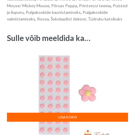
Mouse/ Mickey Mouse
,
Põrsas Peppa
,
Printsessi teema
,
Puisted
v
ja ilupuru
,
Pulgakookide kaunistamiseks
,
Pulgakookide
e
valmistamiseks
,
Roosa
,
Šokolaadist dekoor
,
Tüdruku katsikuks
:
Sulle võib meeldida ka…
LISA KORVI