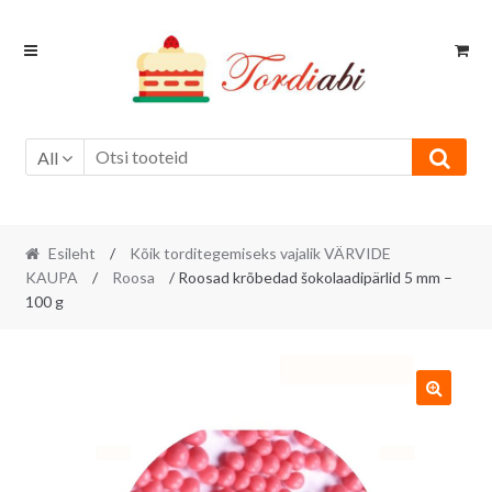
Skip
Skip
to
to
navigation
content
All
Esileht
/
Kõik torditegemiseks vajalik VÄRVIDE
KAUPA
/
Roosa
/ Roosad krõbedad šokolaadipärlid 5 mm –
100 g