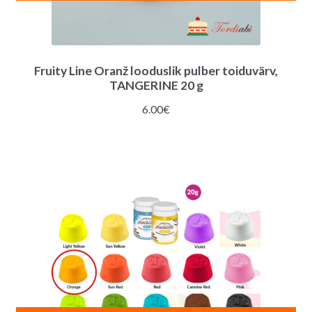
Fruity Line Oranž looduslik pulber toiduvärv,
TANGERINE 20 g
6.00
€