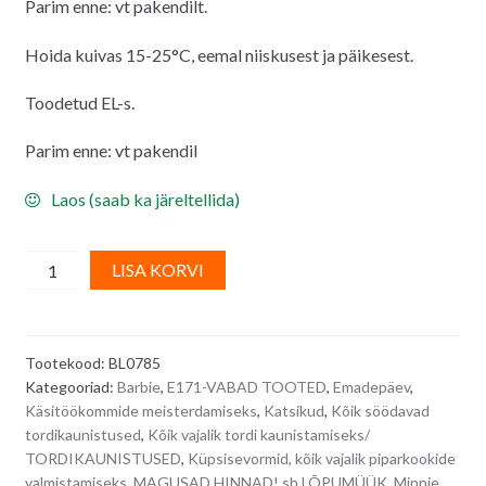
Parim enne: vt pakendilt.
Hoida kuivas 15-25°C, eemal niiskusest ja päikesest.
Toodetud EL-s.
Parim enne: vt pakendil
Laos (saab ka järeltellida)
Roosad
A
LISA KORVI
krõbedad
l
šokolaadipärlid
t
5
e
Tootekood:
BL0785
mm
r
Kategooriad:
Barbie
,
E171-VABAD TOOTED
,
Emadepäev
,
-
n
Käsitöökommide meisterdamiseks
,
Katsikud
,
Kõik söödavad
100
a
tordikaunistused
,
Kõik vajalik tordi kaunistamiseks/
g
t
TORDIKAUNISTUSED
,
Küpsisevormid, kõik vajalik piparkookide
quantity
i
valmistamiseks
,
MAGUSAD HINNAD! sh LÕPUMÜÜK
,
Minnie