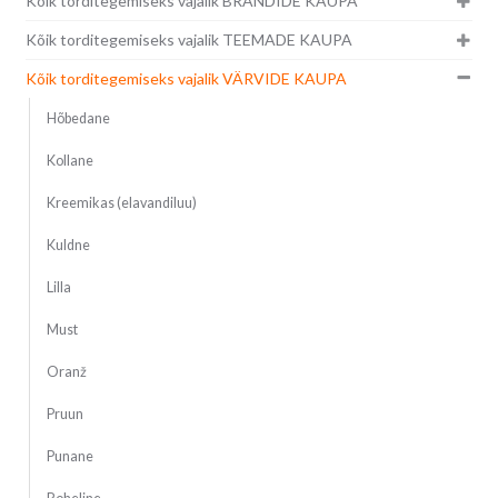
Kõik torditegemiseks vajalik BRÄNDIDE KAUPA
Kõik torditegemiseks vajalik TEEMADE KAUPA
Kõik torditegemiseks vajalik VÄRVIDE KAUPA
Hõbedane
Kollane
Kreemikas (elavandiluu)
Kuldne
Lilla
Must
Oranž
Pruun
Punane