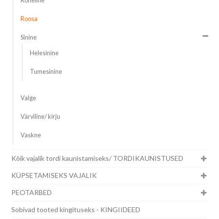
Roheline
Roosa
Sinine
Helesinine
Tumesinine
Valge
Värviline/ kirju
Vaskne
Kõik vajalik tordi kaunistamiseks/ TORDIKAUNISTUSED
KÜPSETAMISEKS VAJALIK
PEOTARBED
Sobivad tooted kingituseks - KINGIIDEED