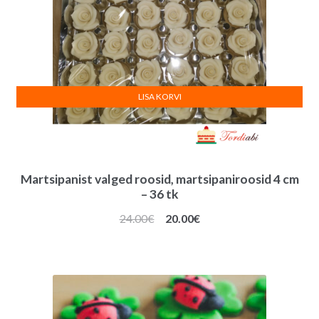
LISA KORVI
Martsipanist valged roosid, martsipaniroosid 4 cm
– 36 tk
Algne
Praegune
24.00
€
20.00
€
hind
hind
oli:
on:
24.00€.
20.00€.