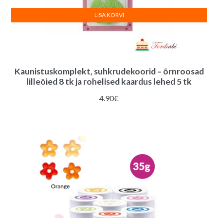
LISA KORVI
Kaunistuskomplekt, suhkrudekoorid – õrnroosad
lilleõied 8 tk ja rohelised kaardus lehed 5 tk
4.90
€