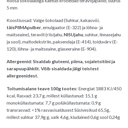
Roosa šokolaadiga kaetud krõbedad teraviljapallid, suurus
oli:
on:
5 mm
5.20€.
4.50€.
Koostisosad: Valge šokolaad (Suhkur, kakaovõi,
täisPIIMApulber
, emulgaator (E-322) ja lõhna- ja
maitseaine), teravili (riisijahu,
NISUjahu
, suhkur, linnasejahu
ja sool), maltodekstriin, paksendaja (E-414), toiduvärv (E-
120), lõhna- ja maitseaine, glaseeraine (E-904).
Allergeenid: Sisaldab gluteeni, piima, sojaletsitiini ja
sarapuupähklit. Võib sisaldada jälgi teistest
allergeenidest.
Toitumisalane teave 100g tootes:
Energiat 1883 KJ/450
kcal, Rasvad: 23,7 g, millest küllastunud: 15,1 g
monoküllastumata: 7,7 g polüküllastumata: 0,9 g
transrasvad: <1% rasvasisaldusest Süsivesikud 65,5g,
millest suhkur 37,9g g, valk 4,6g, kiudained 0,6g sool 0,24g