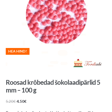
HEA HIND!
Roosad krõbedad šokolaadipärlid 5
mm – 100 g
Algne
Praegune
5.20
€
4.50
€
hind
hind