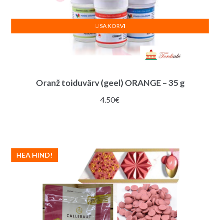
LISA KORVI
Oranž toiduvärv (geel) ORANGE – 35 g
4.50
€
HEA HIND!