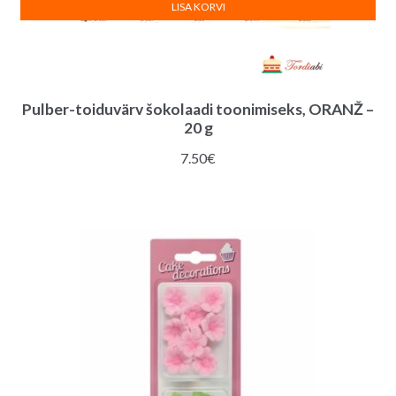
LISA KORVI
Pulber-toiduvärv šokolaadi toonimiseks, ORANŽ –
20 g
7.50
€