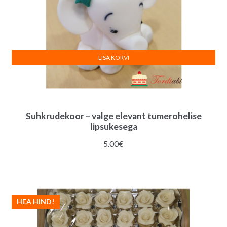
LISA KORVI
Suhkrudekoor – valge elevant tumerohelise
lipsukesega
5.00
€
HEA HIND!