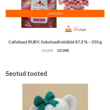
LISA KORVI
Callebaut RUBY, šokolaadi nööbid 47,3 % – 250 g
Algne
Praegune
14.00
€
10.00
€
hind
hind
oli:
on:
14.00€.
10.00€.
Seotud tooted