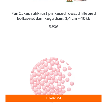
FunCakes suhkrust pisikesed roosad lilleõied
kollase südamikuga diam. 1,4 cm – 40 tk
5.90
€
LISA KORVI