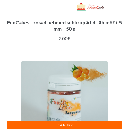
FunCakes roosad pehmed suhkrupärlid, läbimõõt 5
mm – 50 g
3.00
€
LISA KORVI