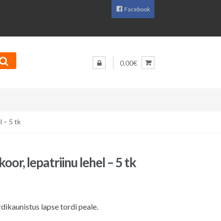
Facebook
0.00€
 – 5 tk
or, lepatriinu lehel – 5 tk
dikaunistus lapse tordi peale.