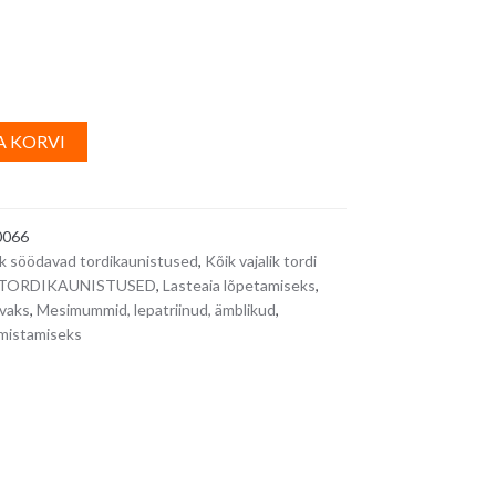
,
A
A KORVI
l
t
e
0066
r
k söödavad tordikaunistused
,
Kõik vajalik tordi
n
s/ TORDIKAUNISTUSED
,
Lasteaia lõpetamiseks
,
a
vaks
,
Mesimummid, lepatriinud, ämblikud
,
t
lmistamiseks
i
v
e
: