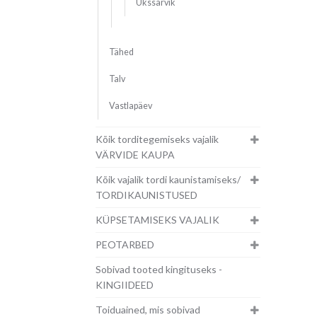
Ükssarvik
Tähed
Talv
Vastlapäev
Kõik torditegemiseks vajalik
VÄRVIDE KAUPA
Kõik vajalik tordi kaunistamiseks/
TORDIKAUNISTUSED
KÜPSETAMISEKS VAJALIK
PEOTARBED
Sobivad tooted kingituseks -
KINGIIDEED
Toiduained, mis sobivad