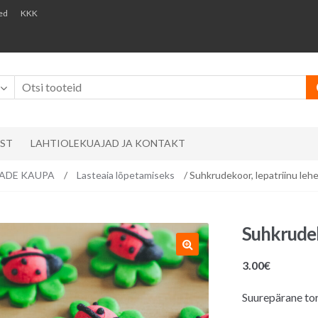
ed
KKK
AST
LAHTIOLEKUAJAD JA KONTAKT
EMADE KAUPA
/
Lasteaia lõpetamiseks
/ Suhkrudekoor, lepatriinu lehel
Suhkrudeko
3.00
€
Suurepärane tor