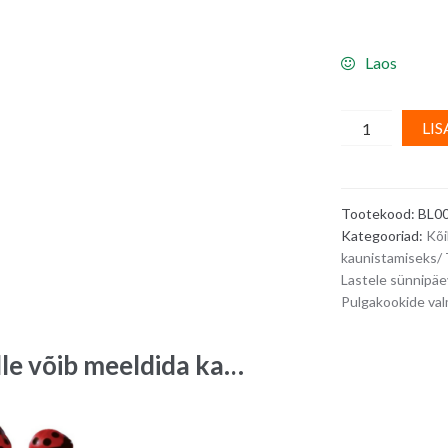
Laos
Suhkrudekoor
LIS
lepatriinu
lehel
-
Tootekood:
BL0
5
Kategooriad:
Kõi
tk
kaunistamisek
quantity
Lastele sünnipäe
Pulgakookide va
lle võib meeldida ka…