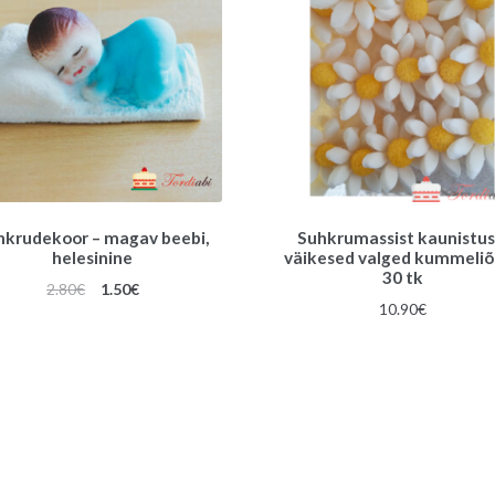
hkrudekoor – magav beebi,
Suhkrumassist kaunistus
helesinine
väikesed valged kummeliõ
30 tk
Algne
Praegune
2.80
€
1.50
€
10.90
€
hind
hind
oli:
on:
2.80€.
1.50€.