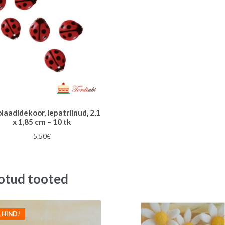
laadidekoor, lepatriinud, 2,1
x 1,85 cm – 10 tk
5.50
€
otud tooted
 HIND!