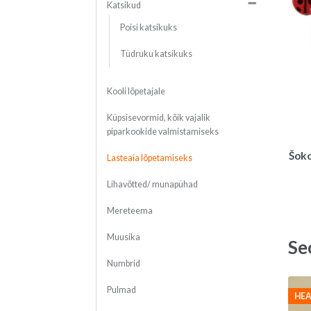
Katsikud
Poisi katsikuks
Tüdruku katsikuks
Kooli lõpetajale
Küpsisevormid, kõik vajalik
piparkookide valmistamiseks
Šoko
Lasteaia lõpetamiseks
Lihavõtted/ munapühad
Mereteema
Muusika
Se
Numbrid
Pulmad
HEA