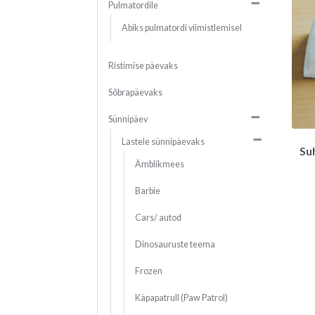
Pulmatordile
Abiks pulmatordi viimistlemisel
Ristimise päevaks
Sõbrapäevaks
Sünnipäev
Lastele sünnipäevaks
Su
Ämblikmees
Barbie
Cars/ autod
Dinosauruste teema
Frozen
Käpapatrull (Paw Patrol)