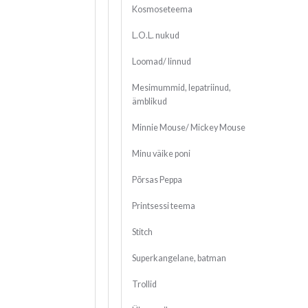
Kosmoseteema
L.O.L. nukud
Loomad/ linnud
Mesimummid, lepatriinud,
ämblikud
Minnie Mouse/ Mickey Mouse
Minu väike poni
Põrsas Peppa
Printsessi teema
Stitch
Superkangelane, batman
Trollid