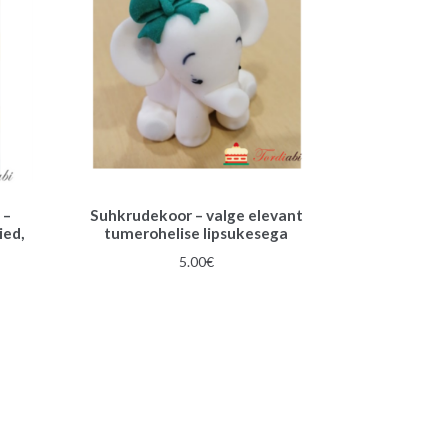
 –
Suhkrudekoor – valge elevant
ied,
tumerohelise lipsukesega
5.00
€