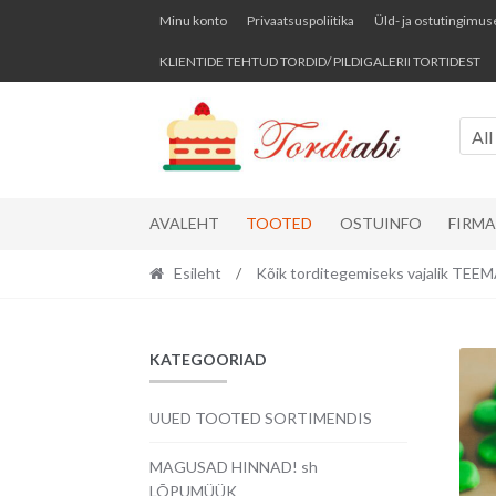
Skip
Skip
Minu konto
Privaatsuspoliitika
Üld- ja ostutingimus
to
to
KLIENTIDE TEHTUD TORDID/ PILDIGALERII TORTIDEST
navigation
content
All
AVALEHT
TOOTED
OSTUINFO
FIRM
Esileht
/
Kõik torditegemiseks vajalik TE
KATEGOORIAD
UUED TOOTED SORTIMENDIS
MAGUSAD HINNAD! sh
LÕPUMÜÜK