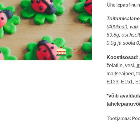
Ühe lepatriinu 
Toitumisalane
(400kcal); valk
69,8g,
osalisel
0,0g ja soola 0
Koostisosad
:
želatiin, vesi
, 
maitseained, to
E133, E151, E
*võib avaldada
tähelepanuvõ
Tootjamaa: Poo