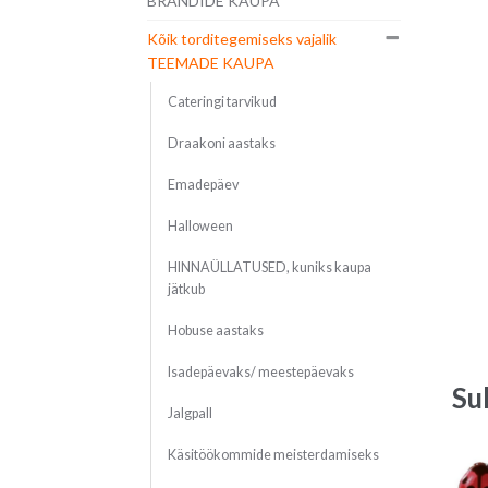
BRÄNDIDE KAUPA
Kõik torditegemiseks vajalik
TEEMADE KAUPA
Cateringi tarvikud
Draakoni aastaks
Emadepäev
Halloween
HINNAÜLLATUSED, kuniks kaupa
jätkub
Hobuse aastaks
Isadepäevaks/ meestepäevaks
Su
Jalgpall
Käsitöökommide meisterdamiseks