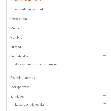
Lihavõtted/ munapühad
Mereteema
Muusika
Numbrid
Pulmad
Pulmatordile
Abiks pulmatordi viimistlemisel
Ristimise päevaks
Sõbrapäevaks
Sünnipäev
Lastele sünnipäevaks