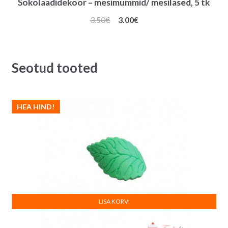
Šokolaadidekoor – mesimummid/ mesilased, 5 tk
Algne
Praegune
3.50
€
3.00
€
hind
hind
oli:
on:
3.50€.
3.00€.
Seotud tooted
HEA HIND!
LISA KORVI