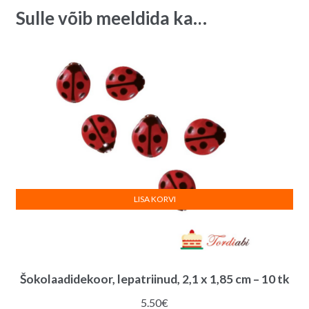
:
Sulle võib meeldida ka…
LISA KORVI
Šokolaadidekoor, lepatriinud, 2,1 x 1,85 cm – 10 tk
5.50
€