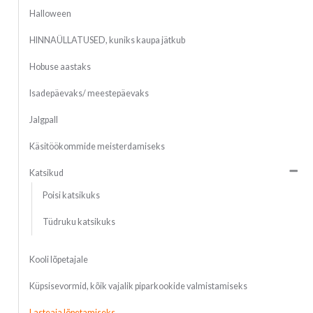
Halloween
HINNAÜLLATUSED, kuniks kaupa jätkub
Hobuse aastaks
Isadepäevaks/ meestepäevaks
Jalgpall
Käsitöökommide meisterdamiseks
Katsikud
Poisi katsikuks
Tüdruku katsikuks
Kooli lõpetajale
Küpsisevormid, kõik vajalik piparkookide valmistamiseks
Lasteaia lõpetamiseks