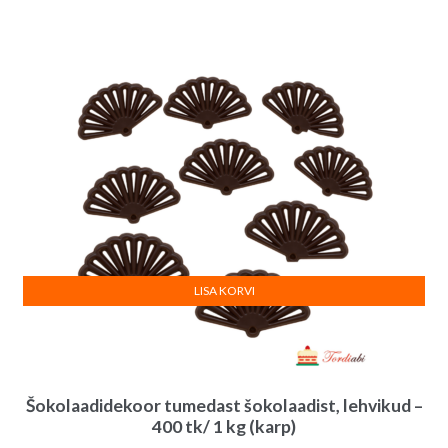
LISA KORVI
Šokolaadidekoor tumedast šokolaadist, lehvikud –
400 tk/ 1 kg (karp)