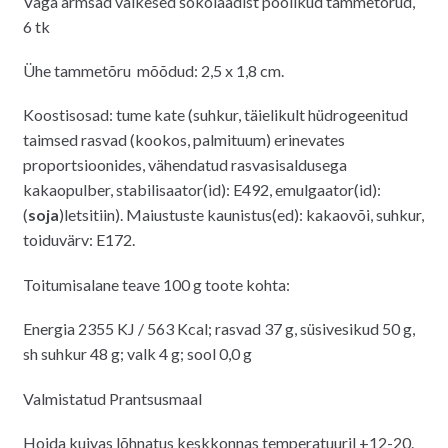
Väga armsad väikesed šokolaadist poolikud tammetõrud,
6 tk
Ühe tammetõru mõõdud: 2,5 x 1,8 cm.
Koostisosad:
tume kate (suhkur, täielikult hüdrogeenitud
taimsed rasvad (kookos, palmituum) erinevates
proportsioonides, vähendatud rasvasisaldusega
kakaopulber, stabilisaator(id): E492, emulgaator(id):
(
soja
)letsitiin). Maiustuste kaunistus(ed): kakaovõi, suhkur,
toiduvärv: E172.
Toitumisalane teave 100 g toote kohta:
Energia 2355 KJ / 563 Kcal; rasvad 37 g, süsivesikud 50 g,
sh suhkur 48 g; valk 4 g; sool 0,0 g
Valmistatud Prantsusmaal
Hoida kuivas lõhnatus keskkonnas temperatuuril +12-20.