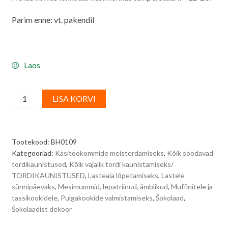
Parim enne: vt. pakendil
Laos
Šokolaadidekoor
A
LISA KORVI
-
l
tammetõrud
t
2,5
e
Tootekood:
BH0109
x
r
Kategooriad:
Käsitöökommide meisterdamiseks
,
Kõik söödavad
1,8
n
tordikaunistused
,
Kõik vajalik tordi kaunistamiseks/
cm,
a
TORDIKAUNISTUSED
,
Lasteaia lõpetamiseks
,
Lastele
6
t
sünnipäevaks
,
Mesimummid, lepatriinud, ämblikud
,
Muffinitele ja
tk
i
tassikookidele
,
Pulgakookide valmistamiseks
,
Šokolaad
,
Šokolaadist dekoor
quantity
v
e