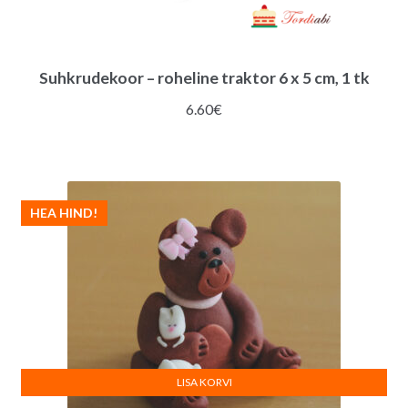
Suhkrudekoor – roheline traktor 6 x 5 cm, 1 tk
6.60
€
HEA HIND!
LISA KORVI