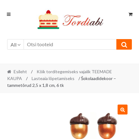
Skip
Skip
to
to
navigation
content
All
Esileht
/
Kõik torditegemiseks vajalik TEEMADE
KAUPA
/
Lasteaia lõpetamiseks
/ Šokolaadidekoor –
tammetõrud 2,5 x 1,8 cm, 6 tk