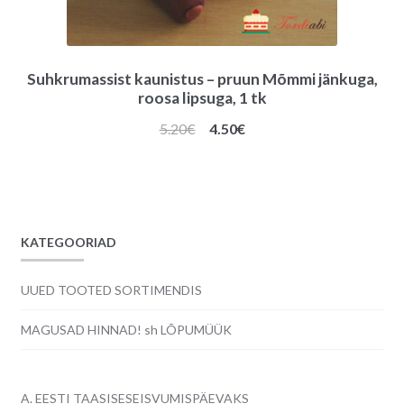
Suhkrumassist kaunistus – pruun Mõmmi jänkuga,
roosa lipsuga, 1 tk
Algne
Praegune
5.20
€
4.50
€
hind
hind
oli:
on:
5.20€.
4.50€.
KATEGOORIAD
UUED TOOTED SORTIMENDIS
MAGUSAD HINNAD! sh LÕPUMÜÜK
A. EESTI TAASISESEISVUMISPÄEVAKS