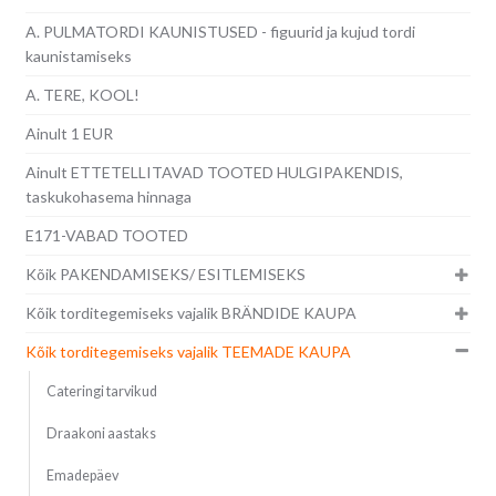
A. PULMATORDI KAUNISTUSED - figuurid ja kujud tordi
kaunistamiseks
A. TERE, KOOL!
Ainult 1 EUR
Ainult ETTETELLITAVAD TOOTED HULGIPAKENDIS,
taskukohasema hinnaga
E171-VABAD TOOTED
Kõik PAKENDAMISEKS/ ESITLEMISEKS
Kõik torditegemiseks vajalik BRÄNDIDE KAUPA
Kõik torditegemiseks vajalik TEEMADE KAUPA
Cateringi tarvikud
Draakoni aastaks
Emadepäev