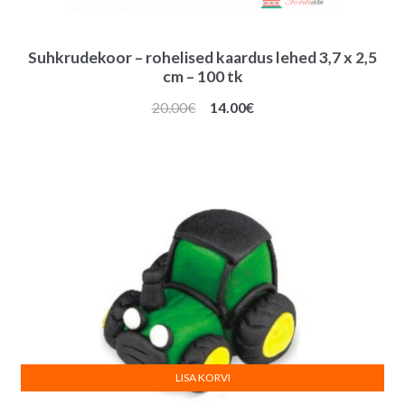
Suhkrudekoor – rohelised kaardus lehed 3,7 x 2,5
cm – 100 tk
Algne
Praegune
20.00
€
14.00
€
hind
hind
oli:
on:
20.00€.
14.00€.
LISA KORVI