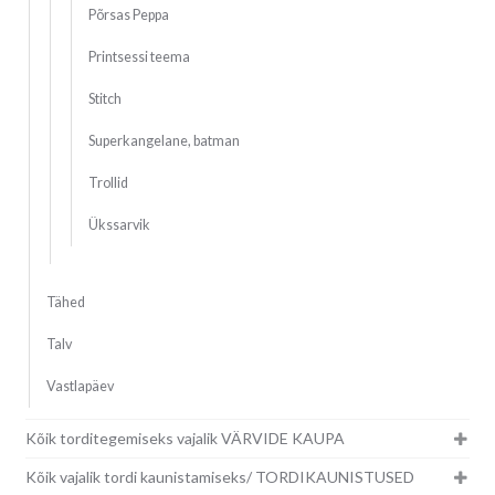
Põrsas Peppa
Printsessi teema
Stitch
Superkangelane, batman
Trollid
Ükssarvik
Tähed
Talv
Vastlapäev
Kõik torditegemiseks vajalik VÄRVIDE KAUPA
Kõik vajalik tordi kaunistamiseks/ TORDIKAUNISTUSED