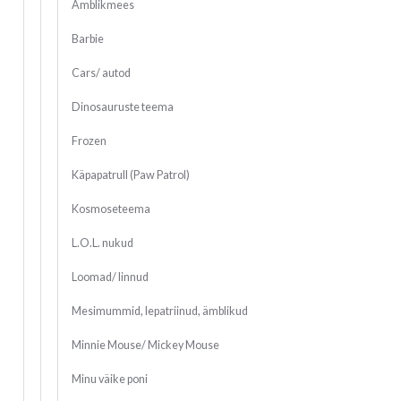
Ämblikmees
Barbie
Cars/ autod
Dinosauruste teema
Frozen
Käpapatrull (Paw Patrol)
Kosmoseteema
L.O.L. nukud
Loomad/ linnud
Mesimummid, lepatriinud, ämblikud
Minnie Mouse/ Mickey Mouse
Minu väike poni