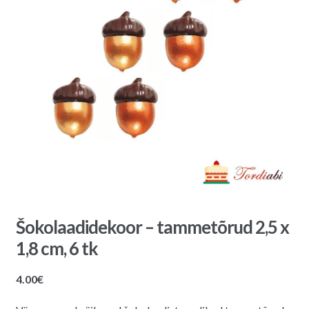
Šokolaadidekoor – tammetõrud 2,5 x
1,8 cm, 6 tk
4.00
€