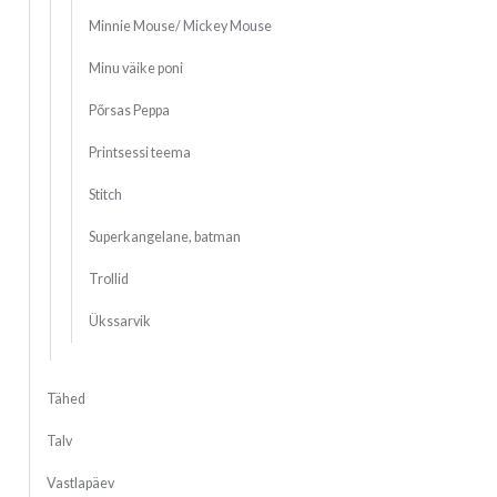
Minnie Mouse/ Mickey Mouse
Minu väike poni
Põrsas Peppa
Printsessi teema
Stitch
Superkangelane, batman
Trollid
Ükssarvik
Tähed
Talv
Vastlapäev