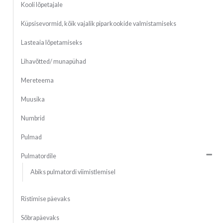
Kooli lõpetajale
Küpsisevormid, kõik vajalik piparkookide valmistamiseks
Lasteaia lõpetamiseks
Lihavõtted/ munapühad
Mereteema
Muusika
Numbrid
Pulmad
Pulmatordile
Abiks pulmatordi viimistlemisel
Ristimise päevaks
Sõbrapäevaks