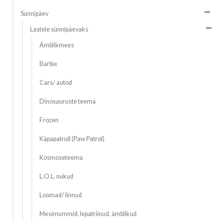
Sünnipäev
Lastele sünnipäevaks
Ämblikmees
Barbie
Cars/ autod
Dinosauruste teema
Frozen
Käpapatrull (Paw Patrol)
Kosmoseteema
L.O.L. nukud
Loomad/ linnud
Mesimummid, lepatriinud, ämblikud