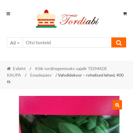
Skip
Skip
to
to
navigation
content
All
Esileht
/
Kõik torditegemiseks vajalik TEEMADE
KAUPA
/
Emadepäev
/ Vahvlidekoor – rohelised lehed, 400
tk