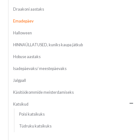
Draakoni aastaks
Emadepäev
Halloween
HINNAÜLLATUSED, kuniks kaupa jätkub
Hobuse aastaks
Isadepäevaks/ meestepäevaks
Jalgpall
Käsitöökommide meisterdamiseks
Katsikud
Poisi katsikuks
Tüdruku katsikuks