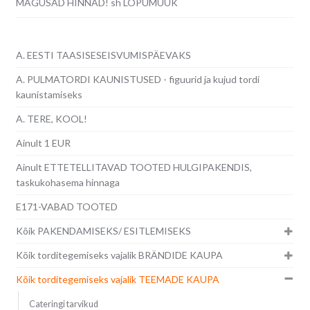
MAGUSAD HINNAD! sh LÕPUMÜÜK
A. EESTI TAASISESEISVUMISPÄEVAKS
A. PULMATORDI KAUNISTUSED - figuurid ja kujud tordi
kaunistamiseks
A. TERE, KOOL!
Ainult 1 EUR
Ainult ETTETELLITAVAD TOOTED HULGIPAKENDIS,
taskukohasema hinnaga
E171-VABAD TOOTED
Kõik PAKENDAMISEKS/ ESITLEMISEKS
Kõik torditegemiseks vajalik BRÄNDIDE KAUPA
Kõik torditegemiseks vajalik TEEMADE KAUPA
Cateringi tarvikud