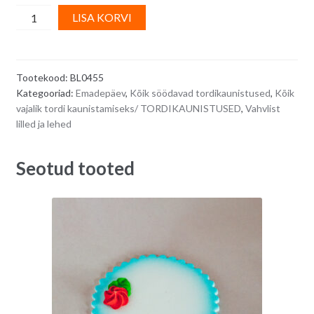
Vahvlidekoor
A
LISA KORVI
-
l
rohelised
t
lehed,
e
Tootekood:
BL0455
400
r
Kategooriad:
Emadepäev
,
Kõik söödavad tordikaunistused
,
Kõik
tk
n
vajalik tordi kaunistamiseks/ TORDIKAUNISTUSED
,
Vahvlist
quantity
a
lilled ja lehed
t
i
Seotud tooted
v
e
: