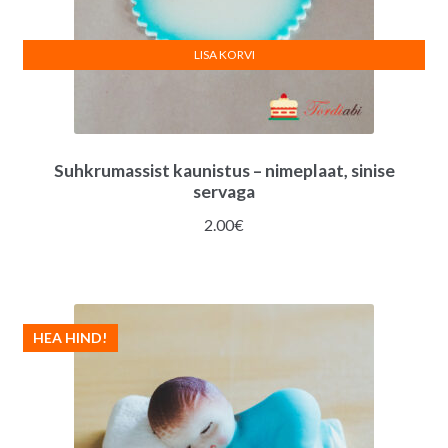
LISA KORVI
Suhkrumassist kaunistus – nimeplaat, sinise
servaga
2.00
€
HEA HIND!