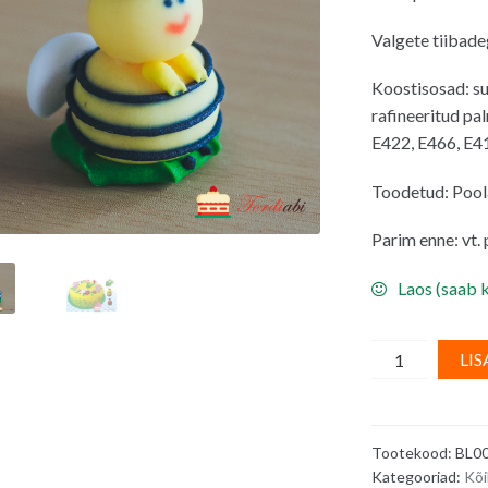
Valgete tiibade
Koostisosad: suh
rafineeritud pa
E422, E466, E41
Toodetud: Pool
Parim enne: vt.
Laos (saab k
Suhkrumassis
LIS
mesimumm
Mia
quantity
Tootekood:
BL0
Kategooriad:
Kõi