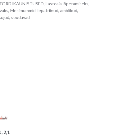
n
s/ TORDIKAUNISTUSED
,
Lasteaia lõpetamiseks
,
a
vaks
,
Mesimummid, lepatriinud, ämblikud
,
t
kujud, söödavad
i
v
e
:
, 2,1