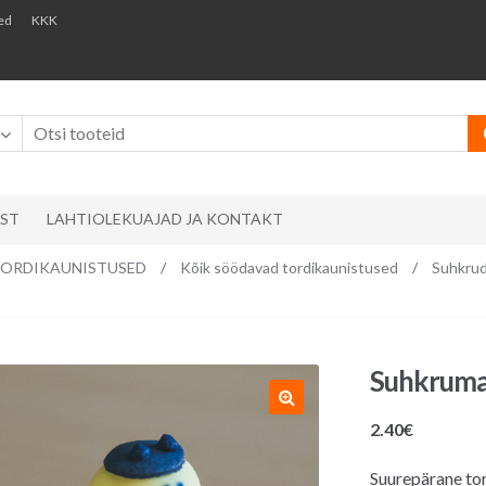
ed
KKK
AST
LAHTIOLEKUAJAD JA KONTAKT
ks/ TORDIKAUNISTUSED
/
Kõik söödavad tordikaunistused
/
Suhkrud
Suhkruma
2.40
€
Suurepärane tor