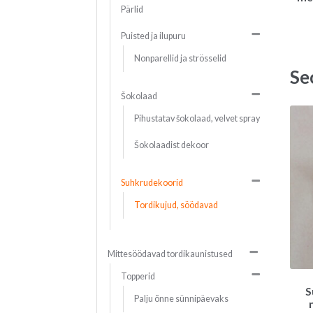
Pärlid
Puisted ja ilupuru
Nonparellid ja strösselid
Se
Šokolaad
Pihustatav šokolaad, velvet spray
Šokolaadist dekoor
Suhkrudekoorid
Tordikujud, söödavad
Mittesöödavad tordikaunistused
Topperid
S
Palju õnne sünnipäevaks