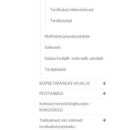
Tordikujud, mittesöödavad
Tordiküünlad
Muffinitele ja tassikookidele
Šabloonid
Söödav tordipilt - suhkrupilt, vahvlipilt
Tordipliiatsid
KÜPSETAMISEKS VAJALIK
PEOTARBED
Sobivad tooted kingituseks -
KINGIIDEED
Toiduained, mis sobivad
tordivalmistamiseks