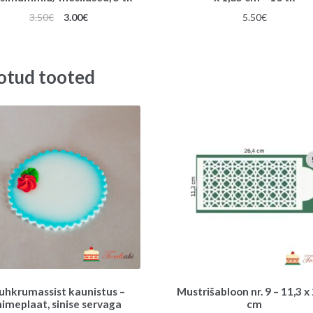
Algne
Praegune
3.50
€
3.00
€
5.50
€
hind
hind
oli:
on:
3.50€.
3.00€.
otud tooted
uhkrumassist kaunistus –
Mustrišabloon nr. 9 – 11,3 x
nimeplaat, sinise servaga
cm