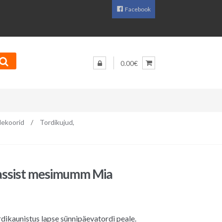
Facebook
0.00€
ekoorid
/
Tordikujud,
ssist mesimumm Mia
dikaunistus lapse sünnipäevatordi peale.