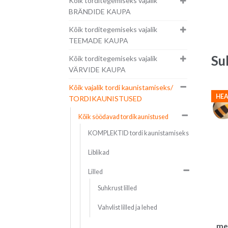
Kõik torditegemiseks vajalik
BRÄNDIDE KAUPA
Kõik torditegemiseks vajalik
TEEMADE KAUPA
Su
Kõik torditegemiseks vajalik
VÄRVIDE KAUPA
Kõik vajalik tordi kaunistamiseks/
HEA
TORDIKAUNISTUSED
Kõik söödavad tordikaunistused
KOMPLEKTID tordi kaunistamiseks
Liblikad
Lilled
Suhkrust lilled
Vahvlist lilled ja lehed
me