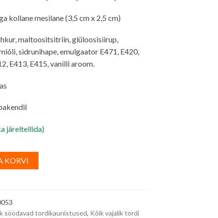
ga kollane mesilane (3,5 cm x 2,5 cm)
kur, maltoositsitriin, glüloosisiirup,
lmiõli, sidrunihape, emulgaator E471, E420,
2, E413, E415, vanilli aroom.
as
 pakendil
a järeltellida)
t
A
A KORVI
l
t
e
0053
r
k söödavad tordikaunistused
,
Kõik vajalik tordi