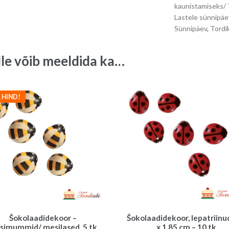
kaunistamisek
Lastele sünnipäe
Sünnipäev
,
Tordi
lle võib meeldida ka…
 HIND!
Šokolaadidekoor –
Šokolaadidekoor, lepatriinud
simummid/ mesilased, 5 tk
x 1,85 cm – 10 tk