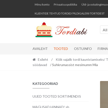
Skip
Skip
Minu konto
Privaatsuspoliitika
Üld- ja ostutingimus
to
to
KLIENTIDE TEHTUD TORDID/ PILDIGALERII TORTIDEST
navigation
content
All
AVALEHT
TOOTED
OSTUINFO
FIRM
Esileht
/
Kõik vajalik tordi kaunistamise
söödavad
/ Suhkrumassist mesimumm Mia
KATEGOORIAD
UUED TOOTED SORTIMENDIS
MAGUSAD HINNAD! sh