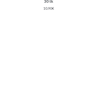
30 tk
10.90
€