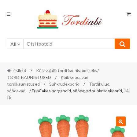
Skip
Skip
to
to
navigation
content
All
Esileht
/
Kõik vajalik tordi kaunistamiseks/
TORDIKAUNISTUSED
/
Kõik söödavad
tordikaunistused
/
Suhkrudekoorid
/
Tordikujud,
söödavad
/ FunCakes porgandid, söödavad suhkrudekoorid, 14
tk