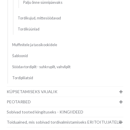
Palju õnne sünnipäevaks
Tordikujud, mittesöödavad
Tordiküünlad
Muffinitele ja tassikookidele
Šabloonid
Söödav tordipilt - suhkrupilt, vahvlipilt
Tordipliiatsid
KÜPSETAMISEKS VAJALIK
PEOTARBED
Sobivad tooted kingituseks - KINGIIDEED
Toiduained, mis sobivad tordivalmistamiseks ERITOITUJATELE