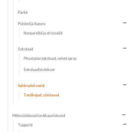
Pärlid
Puisted ja ilupuru
Nonparellid ja strösselid
Šokolaad
Pihustatav šokolaad, velvet spray
Šokolaadist dekoor
Suhkrudekoorid
Tordikujud, söödavad
Mittesöödavad tordikaunistused
Topperid