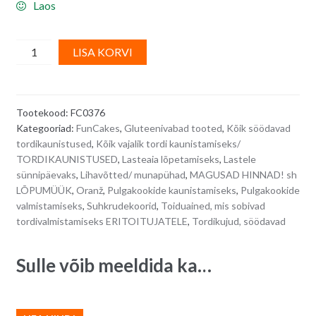
Laos
FunCakes
A
LISA KORVI
porgandid,
l
söödavad
t
suhkrudekoorid,
e
Tootekood:
FC0376
14
r
Kategooriad:
FunCakes
,
Gluteenivabad tooted
,
Kõik söödavad
tk
n
tordikaunistused
,
Kõik vajalik tordi kaunistamiseks/
quantity
a
TORDIKAUNISTUSED
,
Lasteaia lõpetamiseks
,
Lastele
t
sünnipäevaks
,
Lihavõtted/ munapühad
,
MAGUSAD HINNAD! sh
i
LÕPUMÜÜK
,
Oranž
,
Pulgakookide kaunistamiseks
,
Pulgakookide
valmistamiseks
,
Suhkrudekoorid
,
Toiduained, mis sobivad
v
tordivalmistamiseks ERITOITUJATELE
,
Tordikujud, söödavad
e
:
Sulle võib meeldida ka…