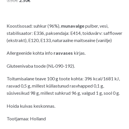
3.50
€
2.50
€
hind
hind
oli:
on:
3.50€.
2.50€.
Koostisosad: suhkur (96%),
munavalge
pulber, vesi,
stabilisaator: E336, paksendaja: E414, toiduvärv: safflower
(ekstrakt), E120, E133, naturaalne maitseaine (vanilje)
Allergeenide kohta info
rasvases
kirjas.
Gluteenivaba toode (NL-090-192).
Toitumisalane teave 100 g toote kohta: 396 kcal/1681 kJ,
rasvad 0,5 g, millest küllastunud rasvhapped 0,1 g,
süsivesikud 98 g, millest suhkrud 96 g, valgud 1 g, sool 0 g.
Hoida kuivas keskonnas.
Tootjamaa: Holland