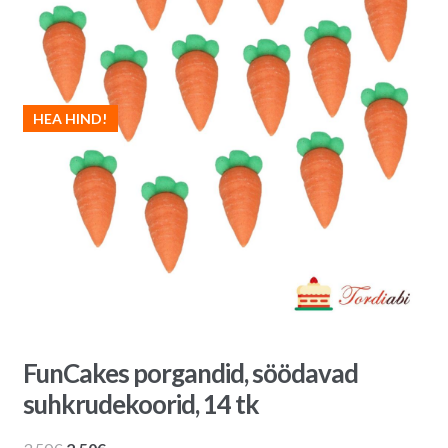
HEA HIND!
FunCakes porgandid, söödavad
suhkrudekoorid, 14 tk
Algne
Praegune