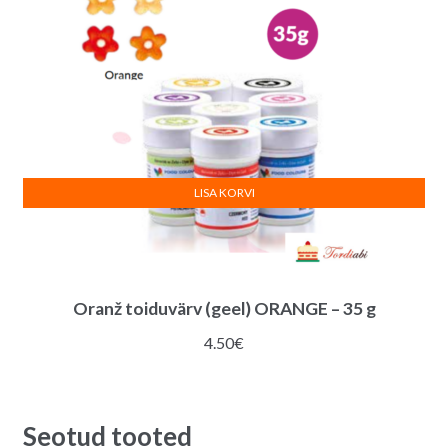
LISA KORVI
Oranž toiduvärv (geel) ORANGE – 35 g
4.50
€
Seotud tooted