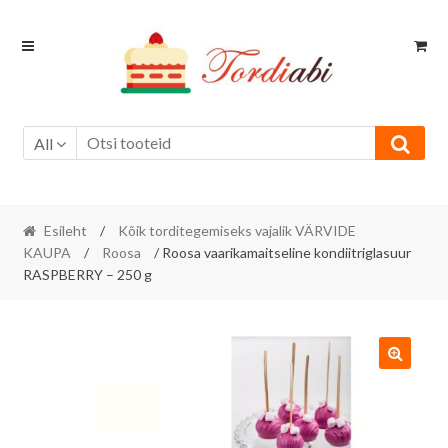
Skip
Skip
to
to
navigation
content
All
Esileht
/
Kõik torditegemiseks vajalik VÄRVIDE
KAUPA
/
Roosa
/ Roosa vaarikamaitseline kondiitriglasuur
RASPBERRY – 250 g