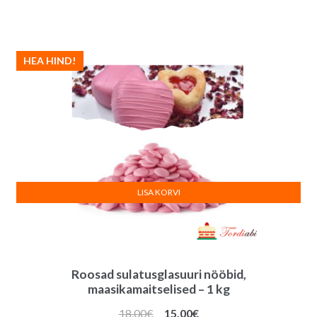
HEA HIND!
LISA KORVI
Roosad sulatusglasuuri nööbid,
maasikamaitselised – 1 kg
Algne
Praegune
18.00
€
15.00
€