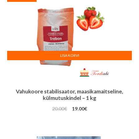
LISA KORVI
Vahukoore stabilisaator, maasikamaitseline,
külmutuskindel – 1 kg
Algne
Praegune
20.00
€
19.00
€
hind
hind
oli:
on:
20.00€.
19.00€.