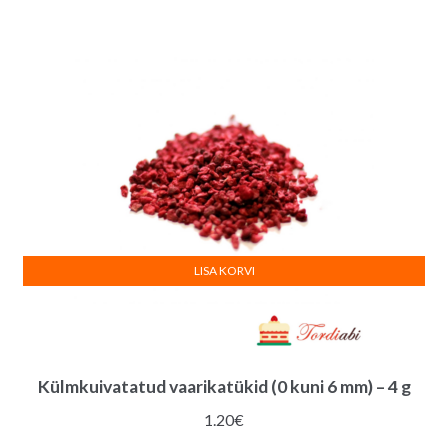
LISA KORVI
Külmkuivatatud vaarikatükid (0 kuni 6 mm) – 4 g
1.20
€