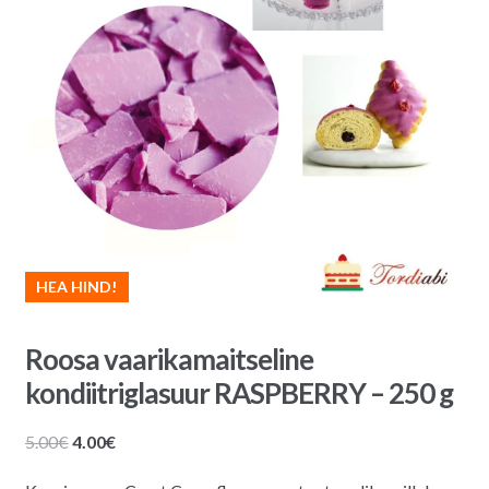
HEA HIND!
Roosa vaarikamaitseline
kondiitriglasuur RASPBERRY – 250 g
Algne
Praegune
5.00
€
4.00
€
hind
hind