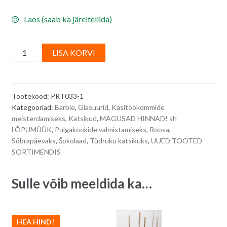
Laos (saab ka järeltellida)
Roosa
A
LISA KORVI
vaarikamaitseline
l
kondiitriglasuur
t
RASPBERRY
e
Tootekood:
PRT033-1
-
r
Kategooriad:
Barbie
,
Glasuurid
,
Käsitöökommide
250
n
meisterdamiseks
,
Katsikud
,
MAGUSAD HINNAD! sh
g
a
LÕPUMÜÜK
,
Pulgakookide valmistamiseks
,
Roosa
,
quantity
t
Sõbrapäevaks
,
Šokolaad
,
Tüdruku katsikuks
,
UUED TOOTED
i
SORTIMENDIS
v
e
Sulle võib meeldida ka…
:
HEA HIND!