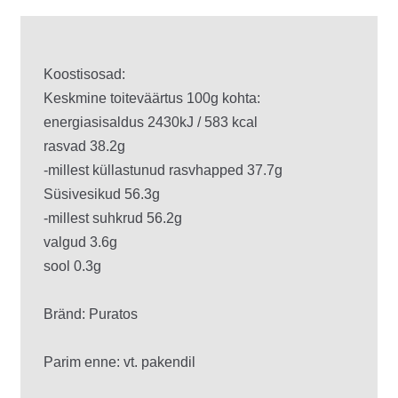
Koostisosad: 

Keskmine toiteväärtus 100g kohta:

energiasisaldus 2430kJ / 583 kcal

rasvad 38.2g

-millest küllastunud rasvhapped 37.7g

Süsivesikud 56.3g

-millest suhkrud 56.2g

valgud 3.6g

sool 0.3g

Bränd: Puratos
