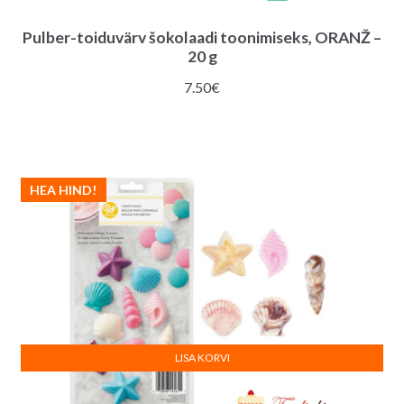
Pulber-toiduvärv šokolaadi toonimiseks, ORANŽ –
20 g
7.50
€
HEA HIND!
LISA KORVI