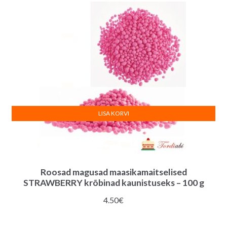
LISA KORVI
Roosad magusad maasikamaitselised
STRAWBERRY krõbinad kaunistuseks – 100 g
4.50
€