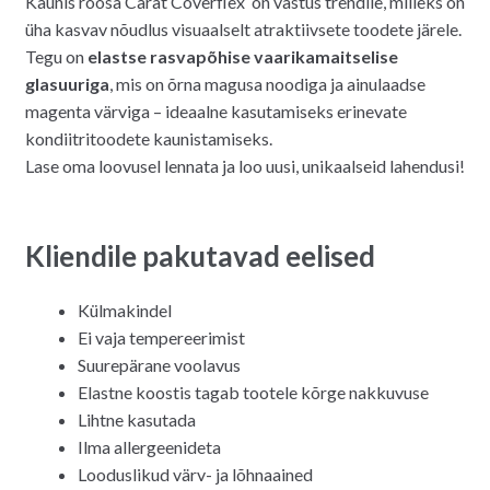
Kaunis roosa Carat Coverflex
on vastus trendile, milleks on
oli:
on:
üha kasvav nõudlus visuaalselt atraktiivsete toodete järele.
5.00€.
4.00€.
Tegu on
elastse rasvapõhise vaarikamaitselise
glasuuriga
, mis on õrna magusa noodiga ja ainulaadse
magenta värviga – ideaalne kasutamiseks erinevate
kondiitritoodete kaunistamiseks.
Lase oma loovusel lennata ja loo uusi, unikaalseid lahendusi!
Kliendile pakutavad eelised
Külmakindel
Ei vaja tempereerimist
Suurepärane voolavus
Elastne koostis tagab tootele kõrge nakkuvuse
Lihtne kasutada
Ilma allergeenideta
Looduslikud värv- ja lõhnaained