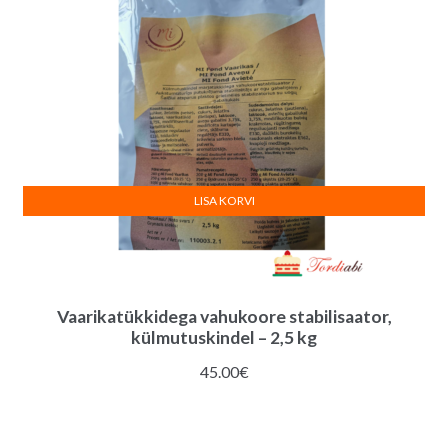
LISA KORVI
Vaarikatükkidega vahukoore stabilisaator,
külmutuskindel – 2,5 kg
45.00
€