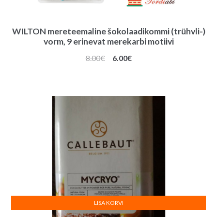
WILTON mereteemaline šokolaadikommi (trühvli-)
vorm, 9 erinevat merekarbi motiivi
Algne
Praegune
8.00
€
6.00
€
hind
hind
oli:
on:
8.00€.
6.00€.
LISA KORVI