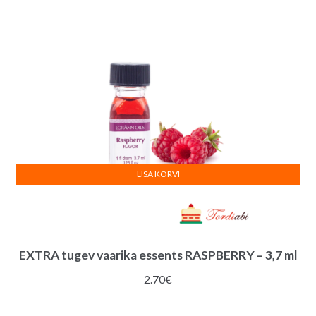
LISA KORVI
EXTRA tugev vaarika essents RASPBERRY – 3,7 ml
2.70
€