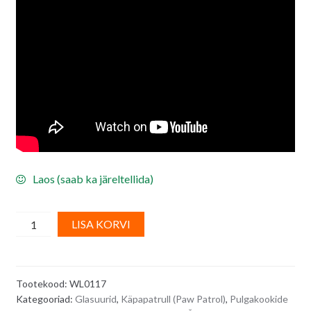
Laos (saab ka järeltellida)
Wilton,
A
LISA KORVI
punased
l
šokolaadinööbid/
t
sulatusglasuur
e
Tootekood:
WL0117
-
r
Kategooriad:
Glasuurid
,
Käpapatrull (Paw Patrol)
,
Pulgakookide
125
n