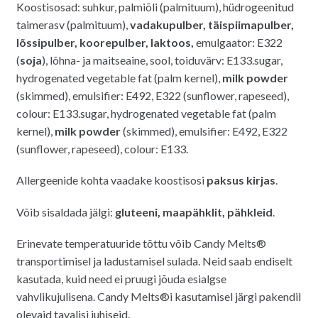
Koostisosad: suhkur, palmiõli (palmituum), hüdrogeenitud
taimerasv (palmituum),
vadakupulber, täispiimapulber,
lõssipulber, koorepulber, laktoos,
emulgaator: E322
(
soja
), lõhna- ja maitseaine, sool, toiduvärv: E133.sugar,
hydrogenated vegetable fat (palm kernel),
milk powder
(skimmed), emulsifier: E492, E322 (sunflower, rapeseed),
colour: E133.sugar, hydrogenated vegetable fat (palm
kernel),
milk powder
(skimmed), emulsifier: E492, E322
(sunflower, rapeseed), colour: E133.
Allergeenide kohta vaadake koostisosi
paksus kirjas
.
Võib sisaldada jälgi:
gluteeni, maapähklit, pähkleid
.
Erinevate temperatuuride tõttu võib Candy Melts®
transportimisel ja ladustamisel sulada. Neid saab endiselt
kasutada, kuid need ei pruugi jõuda esialgse
vahvlikujulisena. Candy Melts®i kasutamisel järgi pakendil
olevaid tavalisi juhiseid.