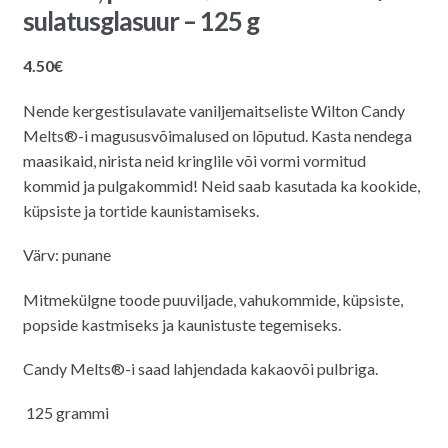
sulatusglasuur – 125 g
4.50
€
Nende kergestisulavate vaniljemaitseliste Wilton Candy
Melts®-i magususvõimalused on lõputud. Kasta nendega
maasikaid, nirista neid kringlile või vormi vormitud
kommid ja pulgakommid! Neid saab kasutada ka kookide,
küpsiste ja tortide kaunistamiseks.
Värv: punane
Mitmekülgne toode puuviljade, vahukommide, küpsiste,
popside kastmiseks ja kaunistuste tegemiseks.
Candy Melts®-i saad lahjendada kakaovõi pulbriga.
125 grammi