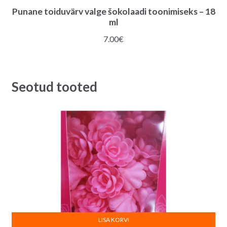
Punane toiduvärv valge šokolaadi toonimiseks – 18
ml
7.00
€
Seotud tooted
LISA KORVI