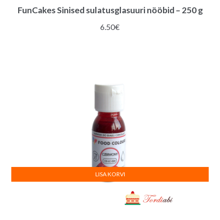
FunCakes Sinised sulatusglasuuri nööbid – 250 g
6.50
€
LISA KORVI