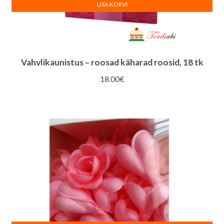
LISA KORVI
Vahvlikaunistus – roosad käharad roosid, 18 tk
18.00
€