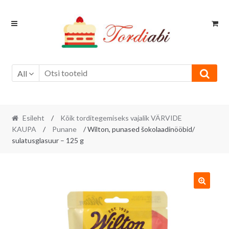
Skip
Skip
to
to
navigation
content
All
Esileht
/
Kõik torditegemiseks vajalik VÄRVIDE
KAUPA
/
Punane
/ Wilton, punased šokolaadinööbid/
sulatusglasuur – 125 g