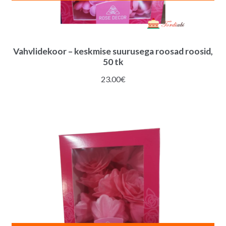
Vahvlidekoor – keskmise suurusega roosad roosid,
50 tk
23.00
€