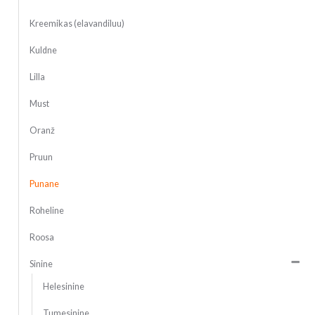
Kreemikas (elavandiluu)
Kuldne
Lilla
Must
Oranž
Pruun
Punane
Roheline
Roosa
Sinine
Helesinine
Tumesinine