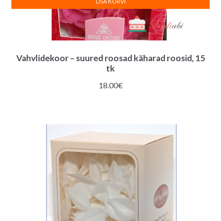
LISA KORVI
Vahvlidekoor – suured roosad käharad roosid, 15
tk
18.00
€