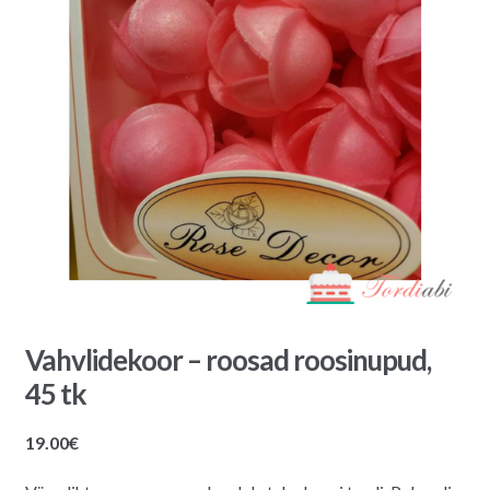
Vahvlidekoor – roosad roosinupud,
45 tk
19.00
€