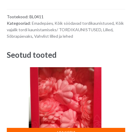
roosad
t
roosinupud,
e
Tootekood:
BL0411
45
r
Kategooriad:
Emadepäev
,
Kõik söödavad tordikaunistused
,
Kõik
tk
n
vajalik tordi kaunistamiseks/ TORDIKAUNISTUSED
,
Lilled
,
quantity
a
Sõbrapäevaks
,
Vahvlist lilled ja lehed
t
i
Seotud tooted
v
e
: