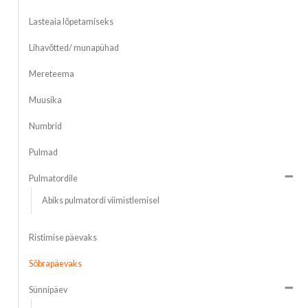
Lasteaia lõpetamiseks
Lihavõtted/ munapühad
Mereteema
Muusika
Numbrid
Pulmad
Pulmatordile
Abiks pulmatordi viimistlemisel
Ristimise päevaks
Sõbrapäevaks
Sünnipäev