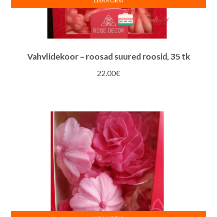
LISA KORVI
Vahvlidekoor – roosad suured roosid, 35 tk
22.00
€