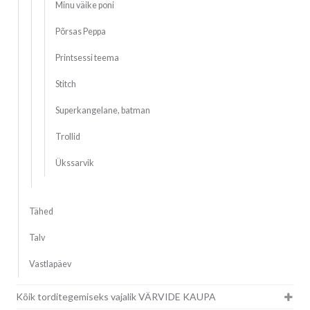
Minu väike poni
Põrsas Peppa
Printsessi teema
Stitch
Superkangelane, batman
Trollid
Ükssarvik
Tähed
Talv
Vastlapäev
Kõik torditegemiseks vajalik VÄRVIDE KAUPA