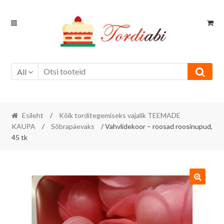
Skip
Skip
to
to
navigation
content
All
Esileht
/
Kõik torditegemiseks vajalik TEEMADE
KAUPA
/
Sõbrapäevaks
/ Vahvlidekoor – roosad roosinupud,
45 tk