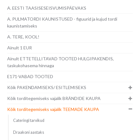
A. EESTI TAASISESEISVUMISPÄEVAKS
A. PULMATORDI KAUNISTUSED - figuurid ja kujud tordi
kaunistamiseks
A. TERE, KOOL!
Ainult 1 EUR
Ainult ETTETELLITAVAD TOOTED HULGIPAKENDIS,
taskukohasema hinnaga
E171-VABAD TOOTED
Kõik PAKENDAMISEKS/ ESITLEMISEKS
Kõik torditegemiseks vajalik BRÄNDIDE KAUPA
Kõik torditegemiseks vajalik TEEMADE KAUPA
Cateringi tarvikud
Draakoni aastaks