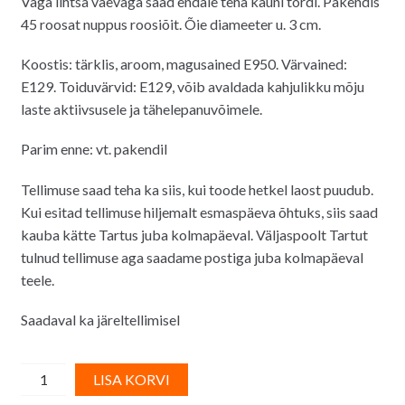
Väga lihtsa vaevaga saad endale teha kauni tordi. Pakendis
45 roosat nuppus roosiõit. Õie diameeter u. 3 cm.
Koostis: tärklis, aroom, magusained E950. Värvained:
E129. Toiduvärvid: E129, võib avaldada kahjulikku mõju
laste aktiivsusele ja tähelepanuvõimele.
Parim enne: vt. pakendil
Tellimuse saad teha ka siis, kui toode hetkel laost puudub.
Kui esitad tellimuse hiljemalt esmaspäeva õhtuks, siis saad
kauba kätte Tartus juba kolmapäeval. Väljaspoolt Tartut
tulnud tellimuse aga saadame postiga juba kolmapäeval
teele.
Saadaval ka järeltellimisel
Vahvlidekoor
A
LISA KORVI
-
l