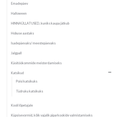
Emadepäev
Halloween
HINNAÜLLATUSED, kuniks kaupa jätkub
Hobuse aastaks
Isadepäevaks/ meestepäevaks
Jalgpall
Käsitöökommide meisterdamiseks
Katsikud
Poisi katsikuks
Tüdruku katsikuks
Kooli lõpetajale
Küpsisevormid, kõik vajalik piparkookide valmistamiseks