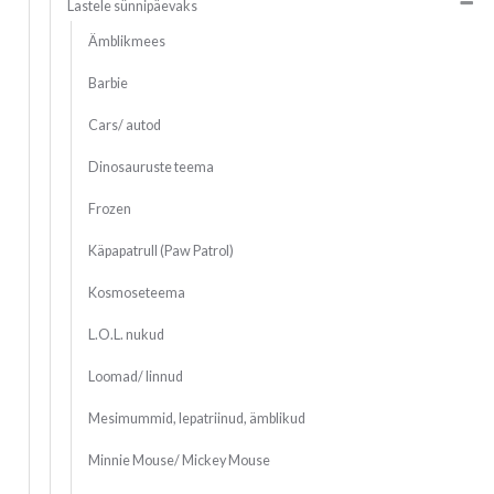
Lastele sünnipäevaks
Ämblikmees
Barbie
Cars/ autod
Dinosauruste teema
Frozen
Käpapatrull (Paw Patrol)
Kosmoseteema
L.O.L. nukud
Loomad/ linnud
Mesimummid, lepatriinud, ämblikud
Minnie Mouse/ Mickey Mouse