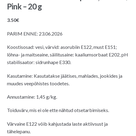
Pink – 20 g
3.50
€
PARIM ENNE: 23.06.2026
Koostisosad: vesi, värvid: asorubiin E122, must E151;
lõhna- ja maitseaine, säilitusaine: kaaliumsorbaat E202, pH
stabilisaator: sidrunhape E330.
Kasutamine: Kasutatakse jäätises, mahlades, jookides ja
muudes veepõhistes toodetes.
Annustamine: 1,45 g/kg.
Toiduvärv, mis ei ole ette nähtud otsetarbimiseks.
Värvaine E122 võib kahjustada laste aktiivsust ja
tähelepanu.