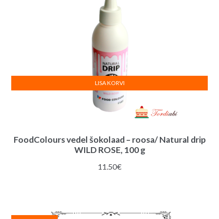
LISA KORVI
FoodColours vedel šokolaad – roosa/ Natural drip
WILD ROSE, 100 g
11.50
€