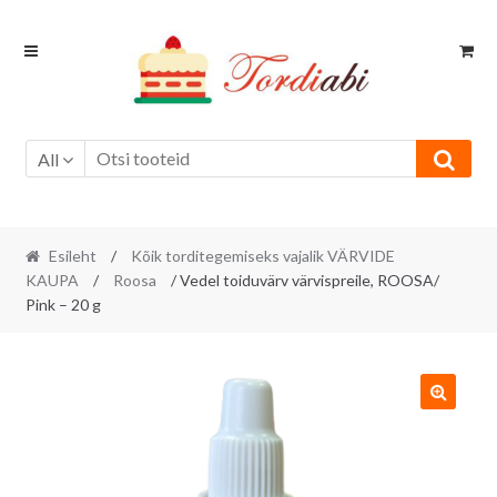
Skip
Skip
to
to
navigation
content
All
Esileht
/
Kõik torditegemiseks vajalik VÄRVIDE
KAUPA
/
Roosa
/ Vedel toiduvärv värvispreile, ROOSA/
Pink – 20 g