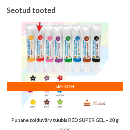
20.00€.
14.00€.
Seotud tooted
LISA KORVI
Punane toiduvärv tuubis RED SUPER GEL – 20 g
3.20
€