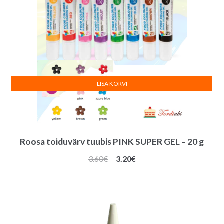
LISA KORVI
Roosa toiduvärv tuubis PINK SUPER GEL – 20 g
Algne
Praegune
3.60
€
3.20
€
hind
hind
oli:
on:
3.60€.
3.20€.