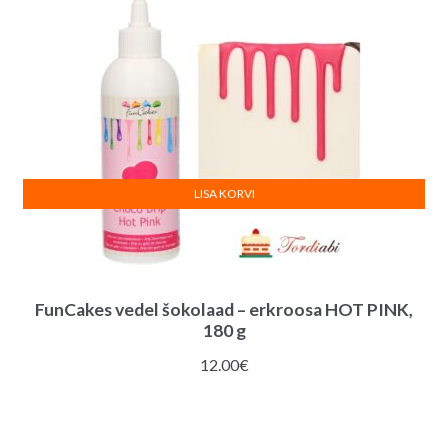
LISA KORVI
FunCakes vedel šokolaad – erkroosa HOT PINK,
180 g
12.00
€