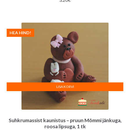
HEA HIND!
LISA KORVI
Suhkrumassist kaunistus – pruun Mõmmi jänkuga,
roosa lipsuga, 1 tk