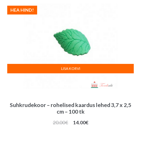
HEA HIND!
LISA KORVI
Suhkrudekoor – rohelised kaardus lehed 3,7 x 2,5
cm – 100 tk
Algne
Praegune
20.00
€
14.00
€
hind
hind
oli:
on: