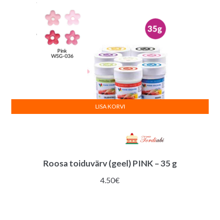
LISA KORVI
Roosa toiduvärv (geel) PINK – 35 g
4.50
€