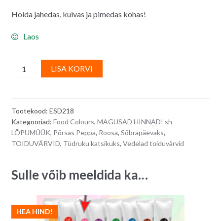
Hoida jahedas, kuivas ja pimedas kohas!
Laos
Vedel
A
LISA KORVI
toiduvärv
l
värvispreile,
t
ROOSA/
e
Tootekood:
ESD218
Pink
r
Kategooriad:
Food Colours
,
MAGUSAD HINNAD! sh
-
n
LÕPUMÜÜK
,
Põrsas Peppa
,
Roosa
,
Sõbrapäevaks
,
20
a
TOIDUVÄRVID
,
Tüdruku katsikuks
,
Vedelad toiduvärvid
g
t
quantity
i
Sulle võib meeldida ka…
v
e
:
HEA HIND!