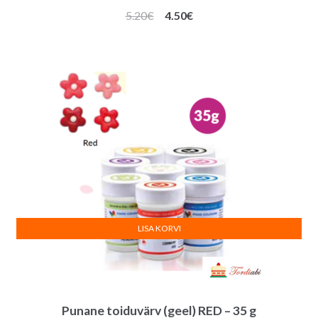
Algne
Praegune
5.20
€
4.50
€
hind
hind
oli:
on:
5.20€.
4.50€.
LISA KORVI
Punane toiduvärv (geel) RED – 35 g