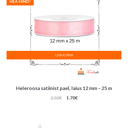
HEA HIND!
LISA KORVI
Heleroosa satiinist pael, laius 12 mm – 25 m
Algne
Praegune
2.50
€
1.70
€
hind
hind
oli:
on:
2.50€.
1.70€.