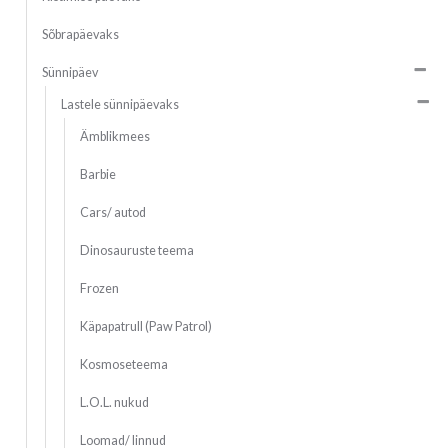
Sõbrapäevaks
Sünnipäev
Lastele sünnipäevaks
Ämblikmees
Barbie
Cars/ autod
Dinosauruste teema
Frozen
Käpapatrull (Paw Patrol)
Kosmoseteema
L.O.L. nukud
Loomad/ linnud