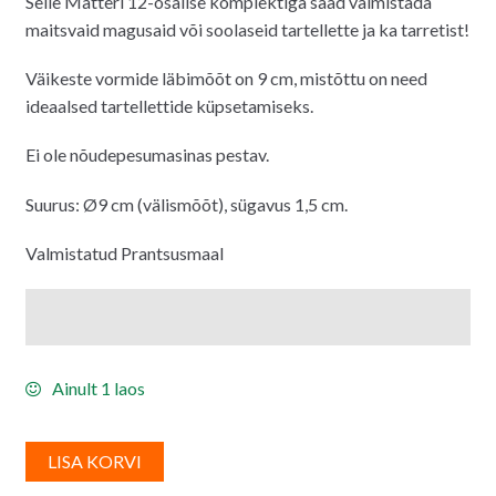
Selle Matteri 12-osalise komplektiga saad valmistada
oli:
on:
maitsvaid magusaid või soolaseid tartellette ja ka tarretist!
15.00€.
14.00€.
Väikeste vormide läbimõõt on 9 cm, mistõttu on need
ideaalsed tartellettide küpsetamiseks.
Ei ole nõudepesumasinas pestav.
Suurus: Ø9 cm (välismõõt), sügavus 1,5 cm.
Valmistatud Prantsusmaal
Ainult 1 laos
A
LISA KORVI
l