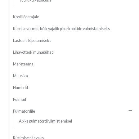
Tüdruku katsikuks
Kooli lõpetajale
Küpsisevormid, kõik vajalik piparkookide valmistamiseks
Lasteaia lõpetamiseks
Lihavõtted/ munapühad
Mereteema
Muusika
Numbrid
Pulmad
Pulmatordile
Abiks pulmatordi viimistlemisel
Ristimise päevaks