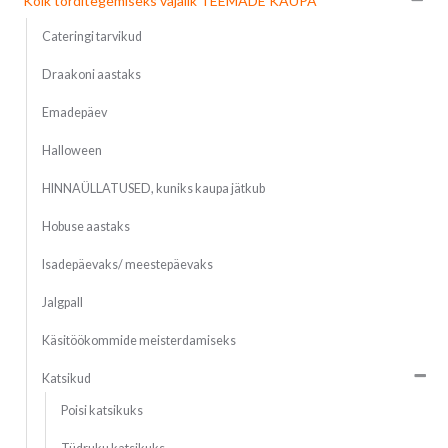
Kõik torditegemiseks vajalik TEEMADE KAUPA
Cateringi tarvikud
Draakoni aastaks
Emadepäev
Halloween
HINNAÜLLATUSED, kuniks kaupa jätkub
Hobuse aastaks
Isadepäevaks/ meestepäevaks
Jalgpall
Käsitöökommide meisterdamiseks
Katsikud
Poisi katsikuks