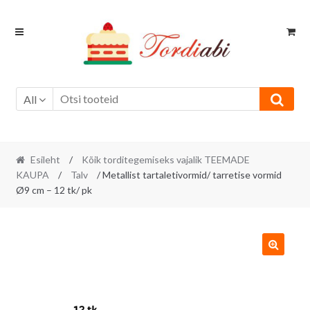
Skip
Skip
to
to
navigation
content
All
Esileht
/
Kõik torditegemiseks vajalik TEEMADE
KAUPA
/
Talv
/ Metallist tartaletivormid/ tarretise vormid
Ø9 cm – 12 tk/ pk