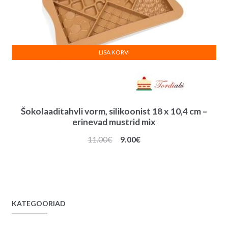
LISA KORVI
Šokolaaditahvli vorm, silikoonist 18 x 10,4 cm –
erinevad mustrid mix
Algne
Praegune
11.00
€
9.00
€
hind
hind
oli:
on:
11.00€.
9.00€.
KATEGOORIAD