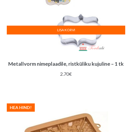
LISA KORVI
Metallvorm nimeplaadile, ristküliku kujuline – 1 tk
2.70
€
HEA HIND!