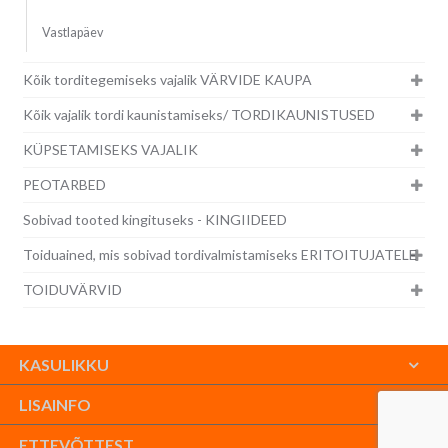
Vastlapäev
Kõik torditegemiseks vajalik VÄRVIDE KAUPA
Kõik vajalik tordi kaunistamiseks/ TORDIKAUNISTUSED
KÜPSETAMISEKS VAJALIK
PEOTARBED
Sobivad tooted kingituseks - KINGIIDEED
Toiduained, mis sobivad tordivalmistamiseks ERITOITUJATELE
TOIDUVÄRVID
KASULIKKU
LISAINFO
ETTEVÕTTEST