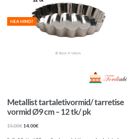
HEA HIND!
Metallist tartaletivormid/ tarretise
vormid Ø9 cm – 12 tk/ pk
Algne
Praegune
15.00
€
14.00
€
hind
hind