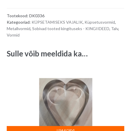
t
e
Tootekood:
DK0336
r
Kategooriad:
KÜPSETAMISEKS VAJALIK
,
Küpsetusvormid
,
n
Metallvormid
,
Sobivad tooted kingituseks - KINGIIDEED
,
Talv
,
a
Vormid
t
i
Sulle võib meeldida ka…
v
e
:
LISA KORVI