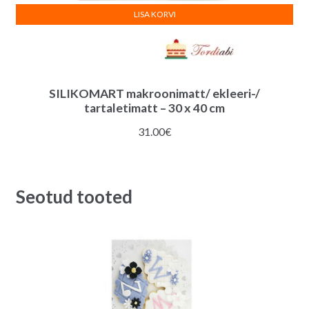
LISA KORVI
SILIKOMART makroonimatt/ ekleeri-/
tartaletimatt – 30 x 40 cm
31.00
€
Seotud tooted