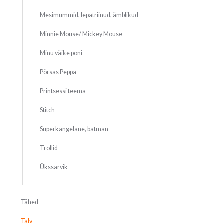
Mesimummid, lepatriinud, ämblikud
Minnie Mouse/ Mickey Mouse
Minu väike poni
Põrsas Peppa
Printsessi teema
Stitch
Superkangelane, batman
Trollid
Ükssarvik
Tähed
Talv