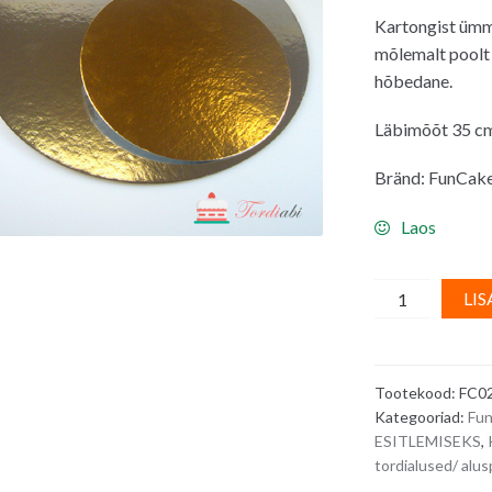
Kartongist ümm
mõlemalt poolt k
hõbedane.
Läbimõõt 35 c
Bränd: FunCak
Laos
Tordialus,
LIS
aluspapp,
ümmargune,
kuldne/
Tootekood:
FC0
hõbedane
Kategooriad:
Fu
-
ESITLEMISEKS
,
läbimõõt
tordialused/ alus
35