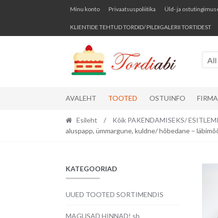
Skip
Skip
Minu konto
Privaatsuspoliitika
Üld- ja ostutingimus
to
to
KLIENTIDE TEHTUD TORDID/ PILDIGALERII TORTIDEST
navigation
content
All
AVALEHT
TOOTED
OSTUINFO
FIRM
Esileht
/
Kõik PAKENDAMISEKS/ ESITLEM
aluspapp, ümmargune, kuldne/ hõbedane – läbimõ
KATEGOORIAD
UUED TOOTED SORTIMENDIS
MAGUSAD HINNAD! sh