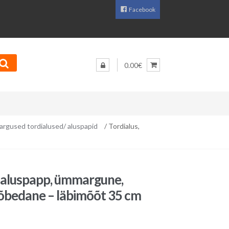
Facebook
0.00€
rgused tordialused/ aluspapid
/ Tordialus,
, aluspapp, ümmargune,
õbedane – läbimõõt 35 cm