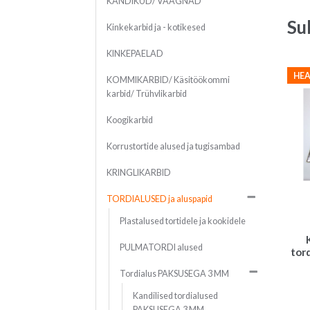
KANDIKUD/ VAAGNAD
Su
Kinkekarbid ja - kotikesed
KINKEPAELAD
HEA
KOMMIKARBID/ Käsitöökommi
karbid/ Trühvlikarbid
Koogikarbid
Korrustortide alused ja tugisambad
KRINGLIKARBID
TORDIALUSED ja aluspapid
Plastalused tortidele ja kookidele
PULMATORDI alused
tord
Tordialus PAKSUSEGA 3 MM
Kandilised tordialused
PAKSUSEGA 3 MM