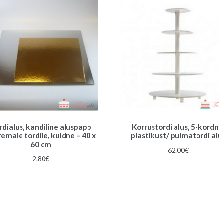
rdialus, kandiline aluspapp
Korrustordi alus, 5-kordn
emale tordile, kuldne – 40 x
plastikust/ pulmatordi al
60 cm
62.00
€
2.80
€