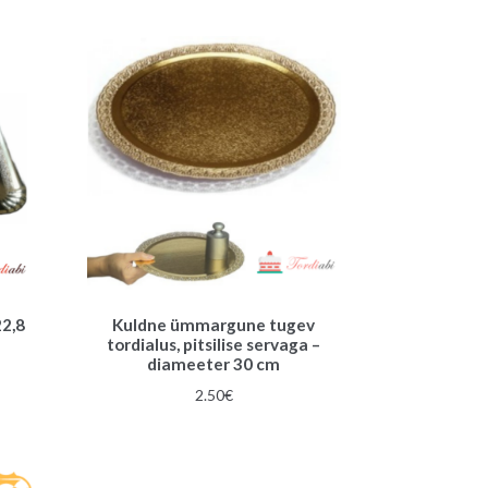
22,8
Kuldne ümmargune tugev
tordialus, pitsilise servaga –
diameeter 30 cm
2.50
€