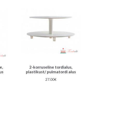
e,
2-korruseline tordialus,
us
plastikust/ pulmatordi alus
27.00
€