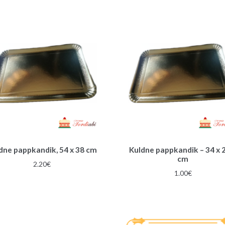
1.00€.
0.70€.
dne pappkandik, 54 x 38 cm
Kuldne pappkandik – 34 x 
cm
2.20
€
1.00
€