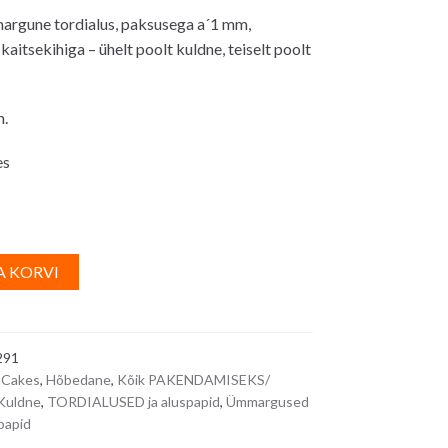
argune tordialus, paksusega a´1 mm,
aitsekihiga – ühelt poolt kuldne, teiselt poolt
m.
es
A
A KORVI
l
t
e
291
r
nCakes
,
Hõbedane
,
Kõik PAKENDAMISEKS/
n
Kuldne
,
TORDIALUSED ja aluspapid
,
Ümmargused
a
papid
t