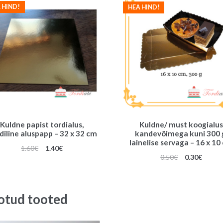
 HIND!
HEA HIND!
Kuldne papist tordialus,
Kuldne/ must koogialu
diline aluspapp – 32 x 32 cm
kandevõimega kuni 300 
lainelise servaga – 16 x 10
Algne
Praegune
1.60
€
1.40
€
Algne
Praeg
0.50
€
0.30
€
hind
hind
hind
hind
oli:
on:
oli:
on:
1.60€.
1.40€.
0.50€.
0.30€.
otud tooted