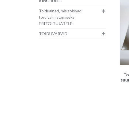
KINGIIDEED
Toiduained, mis sobivad
tordivalmistamiseks
ERITOITUJATELE
TOIDUVÄRVID
To
suur