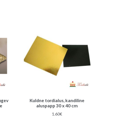
i
v
e
:
tugev
Kuldne tordialus, kandiline
se
aluspapp 30 x 40 cm
1.60
€