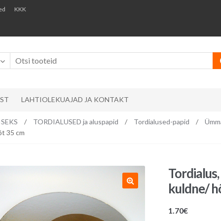
ed
KKK
AST
LAHTIOLEKUAJAD JA KONTAKT
ISEKS
/
TORDIALUSED ja aluspapid
/
Tordialused-papid
/
Ümma
õt 35 cm
Tordialus
kuldne/ h
1.70
€