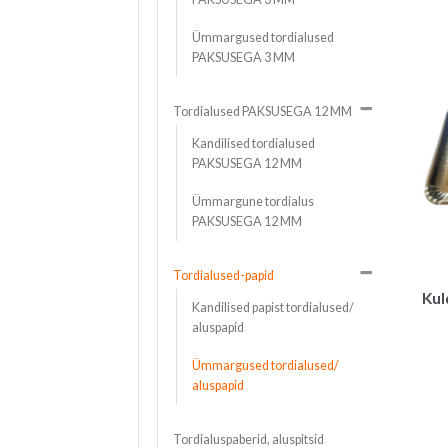
Ümmargused tordialused
PAKSUSEGA 3 MM
Tordialused PAKSUSEGA 12 MM
Kandilised tordialused
PAKSUSEGA 12 MM
Ümmargune tordialus
PAKSUSEGA 12 MM
Tordialused-papid
Kul
Kandilised papist tordialused/
aluspapid
Ümmargused tordialused/
aluspapid
Tordialuspaberid, aluspitsid