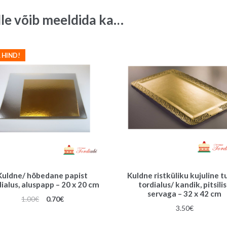
cm
lle võib meeldida ka…
quantity
 HIND!
Kuldne/ hõbedane papist
Kuldne ristküliku kujuline 
ialus, aluspapp – 20 x 20 cm
tordialus/ kandik, pitsili
servaga – 32 x 42 cm
Algne
Praegune
1.00
€
0.70
€
3.50
€
hind
hind
oli:
on: