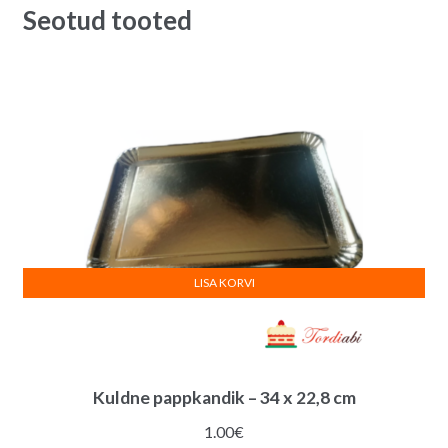
Seotud tooted
15
i
cm
v
quantity
e
:
LISA KORVI
Kuldne pappkandik – 34 x 22,8 cm
1.00
€