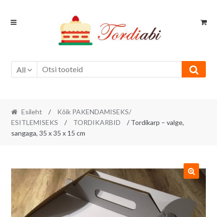
Skip
Skip
to
to
navigation
content
All
Esileht
/
Kõik PAKENDAMISEKS/
ESITLEMISEKS
/
TORDIKARBID
/ Tordikarp – valge,
sangaga, 35 x 35 x 15 cm