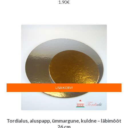
1.90
€
LISA KORVI
Tordialus, aluspapp, ümmargune, kuldne – läbimõõt
26 cm