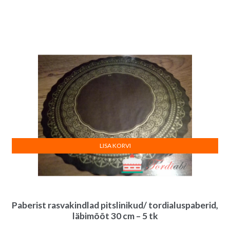
LISA KORVI
Paberist rasvakindlad pitslinikud/ tordialuspaberid,
läbimõõt 30 cm – 5 tk