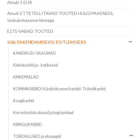
Ainult 1 EUR
Ainult ETTETELLITAVAD TOOTED HULGIPAKENDIS,
taskukohasema hinnaga
E171-VABAD TOOTED
Kõik PAKENDAMISEKS/ ESITLEMISEKS
KANDIKUD/ VAAGNAD
Kinkekarbid ja - kotikesed
KINKEPAELAD
KOMMIKARBID/ Käsitöökommi karbid/ Trühvlikarbid
Koogikarbid
Korrustortide alused ja tugisambad
KRINGLIKARBID
TORDIALUSED ja aluspapid