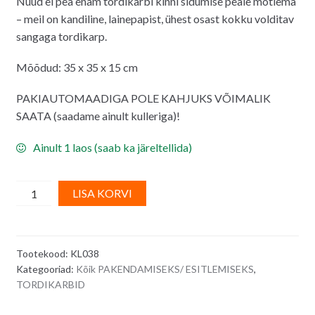
Nüüd ei pea enam tordikarbi kinni sidumise peale mõtlema
– meil on kandiline, lainepapist, ühest osast kokku volditav
sangaga tordikarp.
Mõõdud: 35 x 35 x 15 cm
PAKIAUTOMAADIGA POLE KAHJUKS VÕIMALIK
SAATA (saadame ainult kulleriga)!
Ainult 1 laos (saab ka järeltellida)
Tordikarp
A
LISA KORVI
-
l
valge,
t
sangaga,
e
Tootekood:
KL038
35
r
Kategooriad:
Kõik PAKENDAMISEKS/ ESITLEMISEKS
,
x
n
TORDIKARBID
35
a
x
t