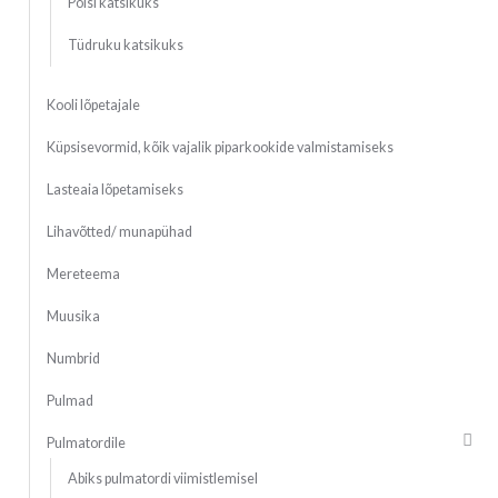
Poisi katsikuks
Tüdruku katsikuks
Kooli lõpetajale
Küpsisevormid, kõik vajalik piparkookide valmistamiseks
Lasteaia lõpetamiseks
Lihavõtted/ munapühad
Mereteema
Muusika
Numbrid
Pulmad
Pulmatordile
Abiks pulmatordi viimistlemisel