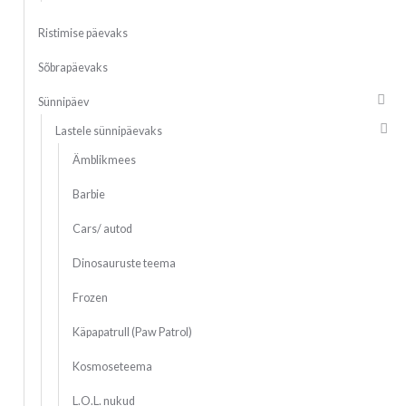
Ristimise päevaks
Sõbrapäevaks
Sünnipäev
Lastele sünnipäevaks
Ämblikmees
Barbie
Cars/ autod
Dinosauruste teema
Frozen
Käpapatrull (Paw Patrol)
Kosmoseteema
L.O.L. nukud