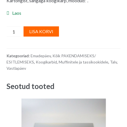
Kartongist, sangaga koogikarp, mõõdud: .
Laos
Koogikarp/
A
LISA KORVI
vastlakukli
l
karp,
t
kirju,
e
Kategooriad:
Emadepäev
,
Kõik PAKENDAMISEKS/
sangaga
r
ESITLEMISEKS
,
Koogikarbid
,
Muffinitele ja tassikookidele
,
Talv
,
21,5
n
Vastlapäev
cm
a
x
t
Seotud tooted
13,5
i
cm
v
x
e
10
:
cm
quantity