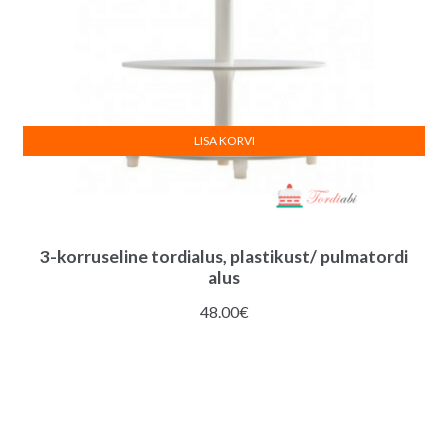
LISA KORVI
3-korruseline tordialus, plastikust/ pulmatordi
alus
48.00
€