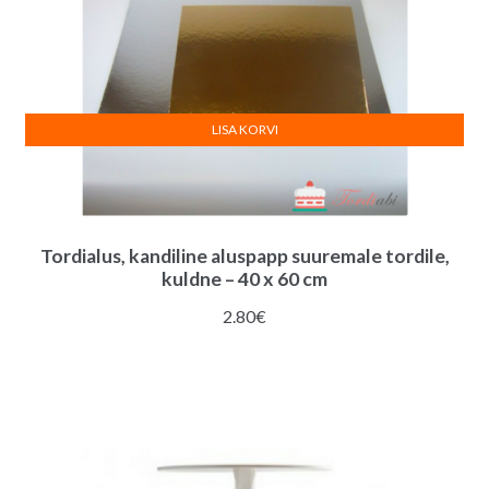
LISA KORVI
Tordialus, kandiline aluspapp suuremale tordile,
kuldne – 40 x 60 cm
2.80
€