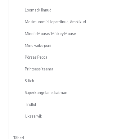
Loomad/ linnud
Mesimummid, lepatriinud, ämblikud
Minnie Mouse/ Mickey Mouse
Minu väike poni
Põrsas Peppa
Printsessi teema
Stitch
Superkangelane, batman
Trollid
Ükssarvik
Tähed