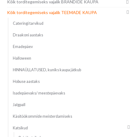
Kõik torditegemiseks vajalik BRÄNDIDE KAUPA
Kõik torditegemiseks vajalik TEEMADE KAUPA
Cateringi tarvikud
Draakoni aastaks
Emadepäev
Halloween
HINNAÜLLATUSED, kuniks kaupa jätkub
Hobuse aastaks
Isadepäevaks/ meestepäevaks
Jalgpall
Käsitöökommide meisterdamiseks
Katsikud