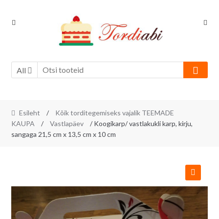
Skip
Skip
to
to
navigation
content
All
Esileht
/
Kõik torditegemiseks vajalik TEEMADE
KAUPA
/
Vastlapäev
/ Koogikarp/ vastlakukli karp, kirju,
sangaga 21,5 cm x 13,5 cm x 10 cm